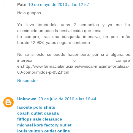
Patri
10 de mayo de 2013 a las 12:57
Hola guapas
Yo llevo tomándolo unas 2 semanitas y ya me ha
disminuido un poco la bestial caida que tenia.
Lo compre, tras una búsqueda intensiva, un pelin más
barato 42,90€, ya os seguiré contando.
No se si esto se puede hacer pero, por si a alguna os
interesa lo compre
en:http://www.farmacialanucia.es/viviscal-maxima-fortaleza-
60-comprimidos-p-852.html
Responder
Unknown
29 de julio de 2016 a las 16:44
lacoste polo shirts
coach outlet canada
fitflops sale clearance
michael kors factory outlet
louis vuitton outlet online