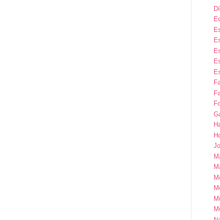
Dí
E
Es
Es
Es
Es
Es
F
Fa
Fo
G
H
H
Jo
M
Ma
M
M
M
M
Na