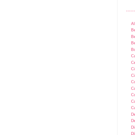
Al
Be
Be
Be
B
Ca
Ce
C
Ci
C
C
C
C
C
D
D
D
Dí