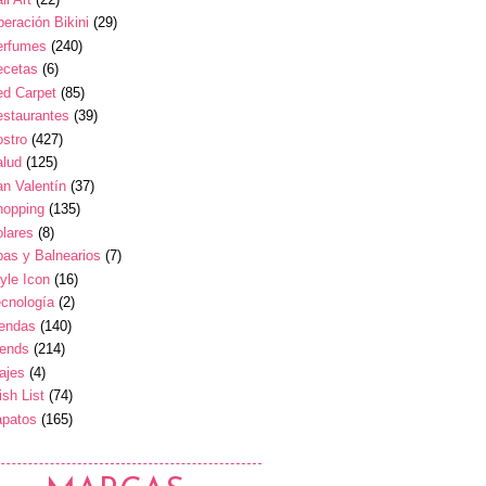
eración Bikini
(29)
erfumes
(240)
ecetas
(6)
ed Carpet
(85)
estaurantes
(39)
stro
(427)
alud
(125)
n Valentín
(37)
hopping
(135)
lares
(8)
as y Balnearios
(7)
yle Icon
(16)
cnología
(2)
iendas
(140)
rends
(214)
ajes
(4)
sh List
(74)
apatos
(165)