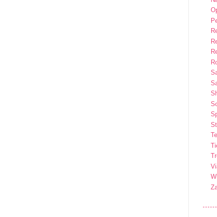
Op
P
R
R
R
Ro
S
Sa
S
So
Sp
St
Te
T
T
Vi
Wi
Z