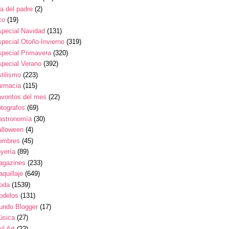
a del padre
(2)
co
(19)
pecial Navidad
(131)
pecial Otoño-Invierno
(319)
pecial Primavera
(320)
pecial Verano
(392)
tilismo
(223)
armacia
(115)
voritos del mes
(22)
tografos
(69)
astronomía
(30)
alloween
(4)
ombres
(45)
yería
(89)
agazines
(233)
quillaje
(649)
oda
(1539)
odelos
(131)
undo Blogger
(17)
úsica
(27)
il Art
(22)