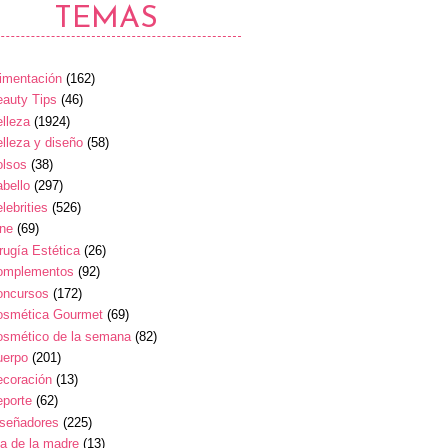
TEMAS
imentación
(162)
auty Tips
(46)
lleza
(1924)
lleza y diseño
(58)
olsos
(38)
bello
(297)
lebrities
(526)
ine
(69)
rugía Estética
(26)
omplementos
(92)
oncursos
(172)
osmética Gourmet
(69)
osmético de la semana
(82)
uerpo
(201)
ecoración
(13)
eporte
(62)
iseñadores
(225)
a de la madre
(13)