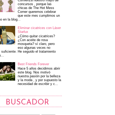
Comienza nuestro mayo de
concursos , porque las
chicas de The Hot Mess
Corner queremos celebrar
que este mes cumplimos un
o en la blog...
Eliminar cicatrices con Láser
Starlux
¿Cómo quitar cicatrices?
¿Con aceite de rosa
mosqueta? sí claro, pero
eso algunas veces no
 suficiente. He seguido el tratamiento
s...
Best Friends Forever
Hace 5 años decidimos abrir
este blog. Nos motivó
nuestra pasión por la belleza
y la moda , y por supuesto la
necesidad de escribir y c...
BUSCADOR