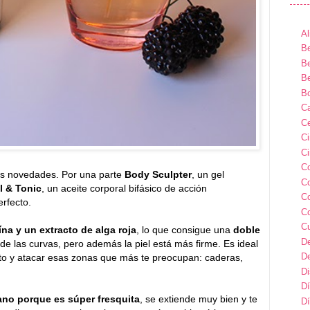
Al
Be
Be
Be
B
Ca
Ce
C
Ci
C
s novedades. Por una parte
Body Sculpter
, un gel
C
l & Tonic
, un aceite corporal bifásico de acción
C
rfecto.
C
C
ína y un extracto de alga roja
, lo que consigue una
doble
D
de las curvas, pero además la piel está más firme. Es ideal
D
rito y atacar esas zonas que más te preocupan: caderas,
D
Dí
rano porque es súper fresquita
, se extiende muy bien y te
Dí