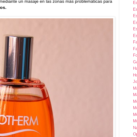
o mediante un masaje en las zonas más problemáticas para
E
ros.
Es
Es
Es
Es
Es
F
Fa
Fo
G
H
H
Jo
M
Ma
M
M
M
M
Na
Op