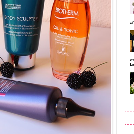
añ
es
lá