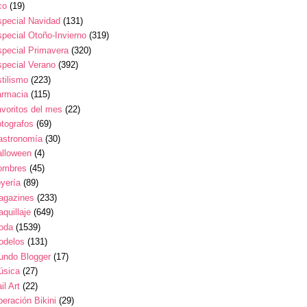
co
(19)
pecial Navidad
(131)
pecial Otoño-Invierno
(319)
pecial Primavera
(320)
pecial Verano
(392)
tilismo
(223)
armacia
(115)
voritos del mes
(22)
tografos
(69)
astronomía
(30)
alloween
(4)
ombres
(45)
yería
(89)
agazines
(233)
quillaje
(649)
oda
(1539)
odelos
(131)
undo Blogger
(17)
úsica
(27)
il Art
(22)
eración Bikini
(29)