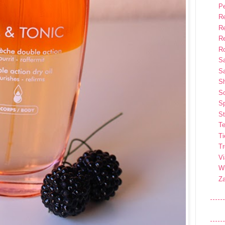
P
R
R
R
Ro
S
Sa
S
So
Sp
St
Te
T
T
Vi
Wi
Z