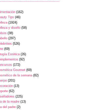
imentación
(162)
auty Tips
(46)
lleza
(1924)
lleza y diseño
(58)
olsos
(38)
bello
(297)
lebrities
(526)
ine
(69)
rugía Estética
(26)
omplementos
(92)
oncursos
(172)
osmética Gourmet
(69)
osmético de la semana
(82)
uerpo
(201)
ecoración
(13)
eporte
(62)
iseñadores
(225)
a de la madre
(13)
a del padre
(2)