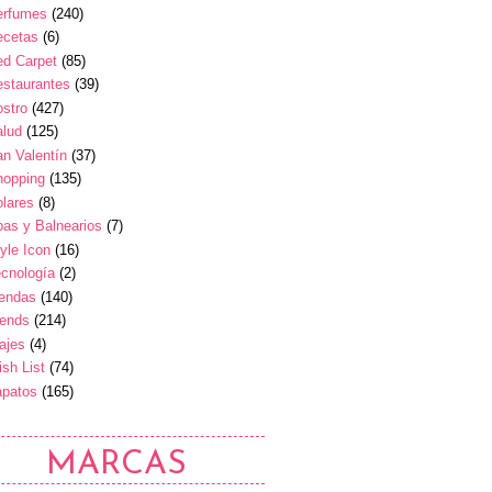
erfumes
(240)
ecetas
(6)
ed Carpet
(85)
estaurantes
(39)
stro
(427)
alud
(125)
n Valentín
(37)
hopping
(135)
lares
(8)
as y Balnearios
(7)
yle Icon
(16)
cnología
(2)
iendas
(140)
rends
(214)
ajes
(4)
sh List
(74)
apatos
(165)
MARCAS