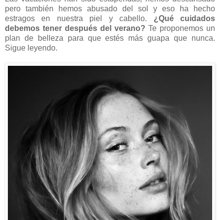
pero también hemos abusado del sol y eso ha hecho
estragos en nuestra piel y cabello.
¿Qué cuidados
debemos tener después del verano?
Te proponemos un
plan de belleza para que estés más guapa que nunca.
Sigue leyendo.