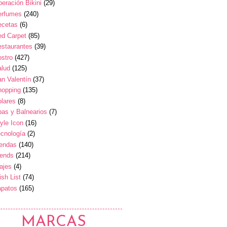
eración Bikini
(29)
erfumes
(240)
ecetas
(6)
ed Carpet
(85)
estaurantes
(39)
stro
(427)
alud
(125)
n Valentín
(37)
hopping
(135)
lares
(8)
as y Balnearios
(7)
yle Icon
(16)
cnología
(2)
iendas
(140)
rends
(214)
ajes
(4)
sh List
(74)
apatos
(165)
MARCAS