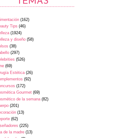
TEMAS
imentación
(162)
auty Tips
(46)
lleza
(1924)
lleza y diseño
(58)
olsos
(38)
bello
(297)
lebrities
(526)
ine
(69)
rugía Estética
(26)
omplementos
(92)
oncursos
(172)
osmética Gourmet
(69)
osmético de la semana
(82)
uerpo
(201)
ecoración
(13)
eporte
(62)
iseñadores
(225)
a de la madre
(13)