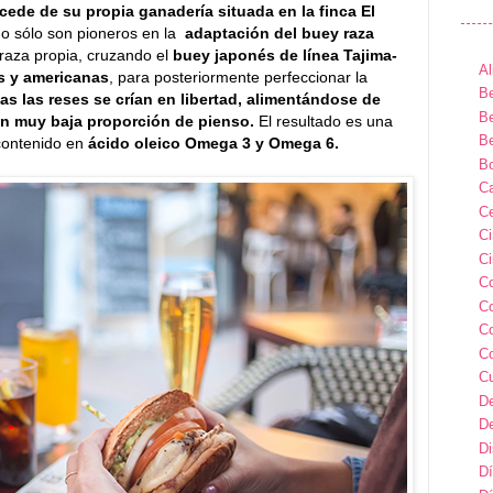
cede de su propia ganadería situada en la finca El
 no sólo son pioneros en la
adaptación del buey raza
raza propia, cruzando el
buey japonés de línea Tajima-
Al
s y americanas
, para posteriormente perfeccionar la
Be
as las reses se crían en libertad, alimentándose de
Be
n muy baja proporción de pienso.
El resultado es una
Be
 contenido en
ácido oleico Omega 3 y Omega 6.
B
Ca
Ce
C
Ci
C
C
C
C
C
D
D
D
Dí