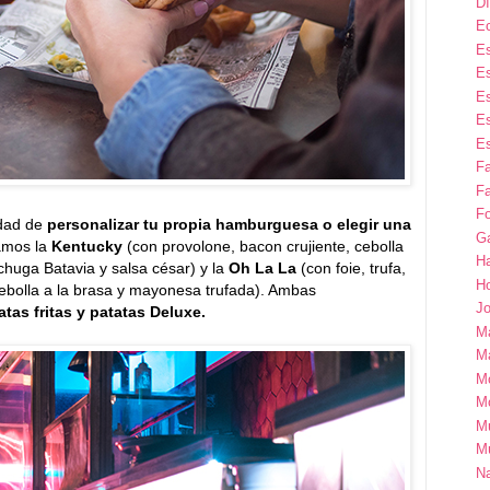
Dí
E
Es
Es
Es
Es
Es
F
Fa
Fo
idad de
personalizar tu propia hamburguesa o elegir una
G
amos la
Kentucky
(con provolone, bacon crujiente, cebolla
H
huga Batavia y salsa césar) y la
Oh La La
(con foie, trufa,
H
ebolla a la brasa y mayonesa trufada). Ambas
Jo
tas fritas y patatas Deluxe.
M
Ma
M
M
M
M
Na