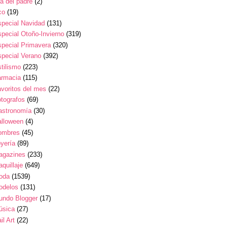
a del padre
(2)
co
(19)
pecial Navidad
(131)
pecial Otoño-Invierno
(319)
pecial Primavera
(320)
pecial Verano
(392)
tilismo
(223)
armacia
(115)
voritos del mes
(22)
tografos
(69)
astronomía
(30)
alloween
(4)
ombres
(45)
yería
(89)
agazines
(233)
quillaje
(649)
oda
(1539)
odelos
(131)
undo Blogger
(17)
úsica
(27)
il Art
(22)