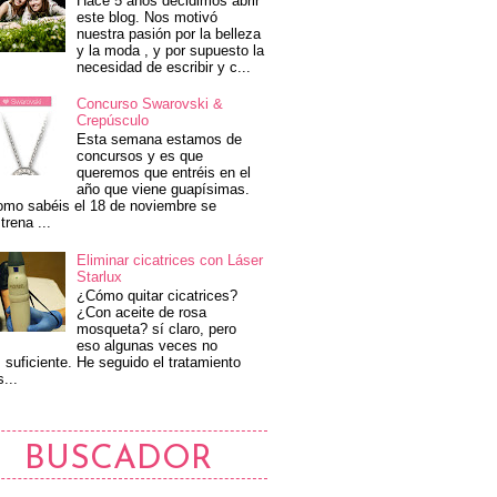
Hace 5 años decidimos abrir
este blog. Nos motivó
nuestra pasión por la belleza
y la moda , y por supuesto la
necesidad de escribir y c...
Concurso Swarovski &
Crepúsculo
Esta semana estamos de
concursos y es que
queremos que entréis en el
año que viene guapísimas.
mo sabéis el 18 de noviembre se
trena ...
Eliminar cicatrices con Láser
Starlux
¿Cómo quitar cicatrices?
¿Con aceite de rosa
mosqueta? sí claro, pero
eso algunas veces no
 suficiente. He seguido el tratamiento
s...
BUSCADOR