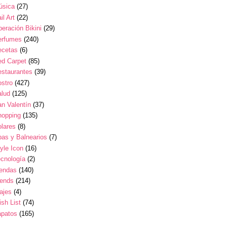
úsica
(27)
il Art
(22)
eración Bikini
(29)
erfumes
(240)
ecetas
(6)
ed Carpet
(85)
estaurantes
(39)
stro
(427)
alud
(125)
n Valentín
(37)
hopping
(135)
lares
(8)
as y Balnearios
(7)
yle Icon
(16)
cnología
(2)
iendas
(140)
rends
(214)
ajes
(4)
sh List
(74)
apatos
(165)