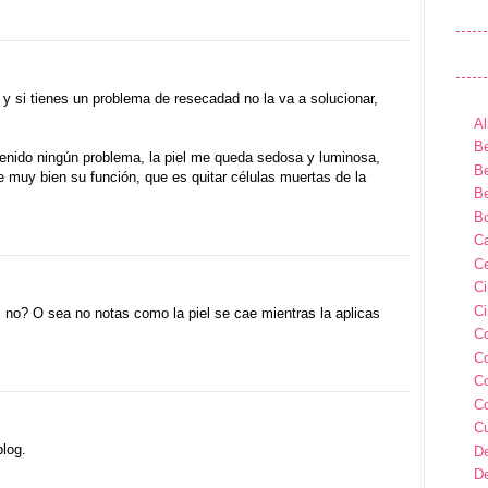
 si tienes un problema de resecadad no la va a solucionar,
Al
Be
tenido ningún problema, la piel me queda sedosa y luminosa,
Be
muy bien su función, que es quitar células muertas de la
Be
B
Ca
Ce
C
Ci
no? O sea no notas como la piel se cae mientras la aplicas
C
C
C
C
C
log.
D
D