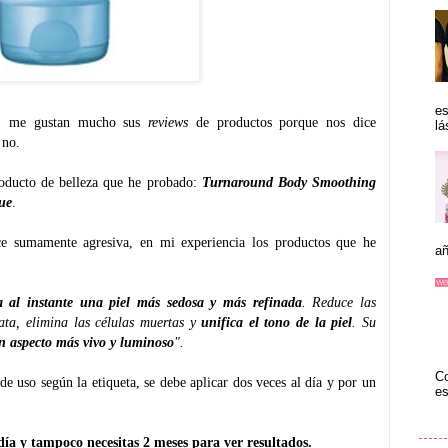
es
a, me gustan mucho sus
reviews
de productos porque nos dice
lá
 no.
roducto de belleza que he probado:
Turnaround Body Smoothing
ue
.
e sumamente agresiva, en mi experiencia los productos que he
añ
la al instante una piel más sedosa y más refinada
. Reduce las
rata, elimina las células muertas y
unifica el tono de la piel
. Su
un aspecto más vivo y luminoso
".
Co
de uso según la etiqueta, se debe aplicar dos veces al día y por un
es
 día y tampoco necesitas 2 meses para ver resultados.