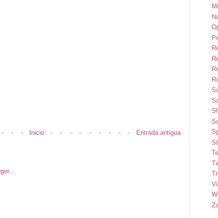
M
Na
Op
P
R
R
R
Ro
S
Sa
S
So
Sp
Inicio
Entrada antigua
St
Te
T
T
Vi
Wi
Z