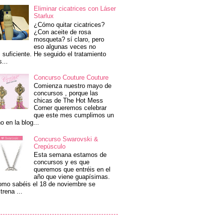
Eliminar cicatrices con Láser
Starlux
¿Cómo quitar cicatrices?
¿Con aceite de rosa
mosqueta? sí claro, pero
eso algunas veces no
 suficiente. He seguido el tratamiento
s...
Concurso Couture Couture
Comienza nuestro mayo de
concursos , porque las
chicas de The Hot Mess
Corner queremos celebrar
que este mes cumplimos un
o en la blog...
Concurso Swarovski &
Crepúsculo
Esta semana estamos de
concursos y es que
queremos que entréis en el
año que viene guapísimas.
mo sabéis el 18 de noviembre se
trena ...