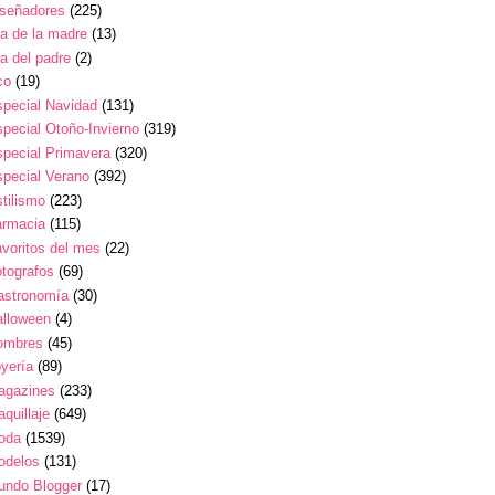
iseñadores
(225)
a de la madre
(13)
a del padre
(2)
co
(19)
pecial Navidad
(131)
pecial Otoño-Invierno
(319)
pecial Primavera
(320)
pecial Verano
(392)
tilismo
(223)
armacia
(115)
voritos del mes
(22)
tografos
(69)
astronomía
(30)
alloween
(4)
ombres
(45)
yería
(89)
agazines
(233)
quillaje
(649)
oda
(1539)
odelos
(131)
undo Blogger
(17)