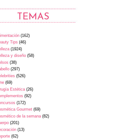
TEMAS
imentación
(162)
auty Tips
(46)
lleza
(1924)
lleza y diseño
(58)
olsos
(38)
bello
(297)
lebrities
(526)
ine
(69)
rugía Estética
(26)
omplementos
(92)
oncursos
(172)
osmética Gourmet
(69)
osmético de la semana
(82)
uerpo
(201)
ecoración
(13)
eporte
(62)