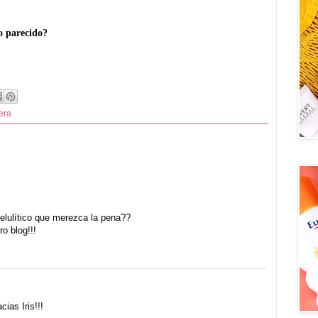
o parecido?
era
celulítico que merezca la pena??
o blog!!!
ias Iris!!!