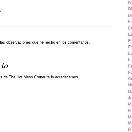
D
Dí
/
Dí
E
Es
Es
Es
r las observaciones que he hecho en los comentarios.
Es
Es
F
rio
Fa
Fo
as de The Hot Mess Corner te lo agradecemos.
G
H
H
Jo
M
Ma
M
M
M