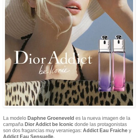
La modelo
Daphne Groeneveld
es la nueva imagen de la
campaña
Dior Addict be Iconic
donde las protagonistas
son dos fragancias muy veraniegas:
Addict Eau Fraiche
y
Addict Eau Sensuelle.