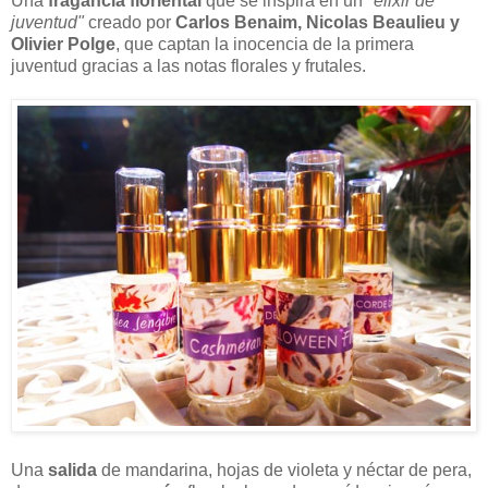
Una
fragancia floriental
que se inspira en un
"elixir de
juventud"
creado por
Carlos Benaim, Nicolas Beaulieu y
Olivier Polge
, que captan la inocencia de la primera
juventud gracias a las notas florales y frutales.
Una
salida
de mandarina, hojas de violeta y néctar de pera,