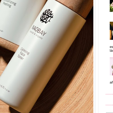
es
lá
añ