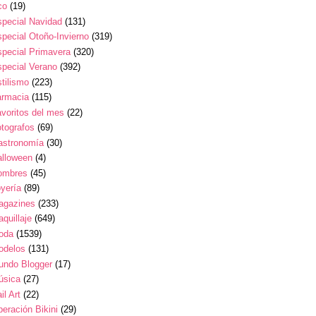
co
(19)
pecial Navidad
(131)
pecial Otoño-Invierno
(319)
pecial Primavera
(320)
pecial Verano
(392)
tilismo
(223)
armacia
(115)
voritos del mes
(22)
tografos
(69)
astronomía
(30)
alloween
(4)
ombres
(45)
yería
(89)
agazines
(233)
quillaje
(649)
oda
(1539)
odelos
(131)
undo Blogger
(17)
úsica
(27)
il Art
(22)
eración Bikini
(29)