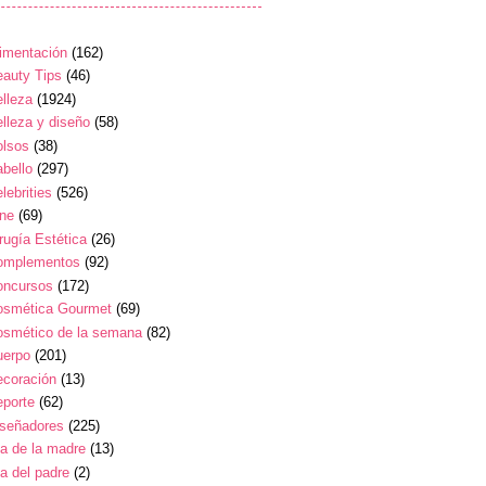
imentación
(162)
auty Tips
(46)
lleza
(1924)
lleza y diseño
(58)
olsos
(38)
bello
(297)
lebrities
(526)
ine
(69)
rugía Estética
(26)
omplementos
(92)
oncursos
(172)
osmética Gourmet
(69)
osmético de la semana
(82)
uerpo
(201)
ecoración
(13)
eporte
(62)
iseñadores
(225)
a de la madre
(13)
a del padre
(2)