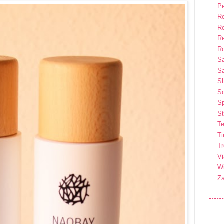
P
R
R
R
Ro
S
Sa
S
So
Sp
St
Te
T
T
Vi
Wi
Z