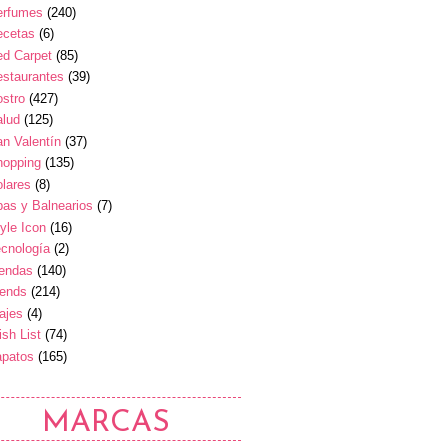
erfumes
(240)
ecetas
(6)
ed Carpet
(85)
estaurantes
(39)
stro
(427)
alud
(125)
n Valentín
(37)
hopping
(135)
lares
(8)
as y Balnearios
(7)
yle Icon
(16)
cnología
(2)
iendas
(140)
rends
(214)
ajes
(4)
sh List
(74)
apatos
(165)
MARCAS