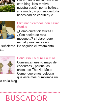
Hace 5 años decidimos abrir
este blog. Nos motivó
nuestra pasión por la belleza
y la moda , y por supuesto la
necesidad de escribir y c...
Eliminar cicatrices con Láser
Starlux
¿Cómo quitar cicatrices?
¿Con aceite de rosa
mosqueta? sí claro, pero
eso algunas veces no
 suficiente. He seguido el tratamiento
s...
Concurso Couture Couture
Comienza nuestro mayo de
concursos , porque las
chicas de The Hot Mess
Corner queremos celebrar
que este mes cumplimos un
o en la blog...
BUSCADOR