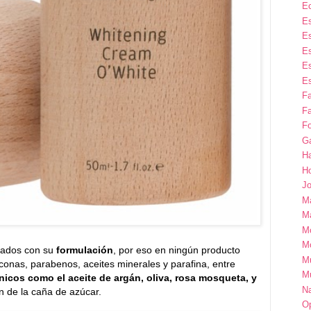
E
Es
Es
Es
Es
Es
F
Fa
Fo
G
H
H
Jo
M
Ma
M
M
iados con su
formulación
, por eso en ningún producto
M
liconas, parabenos, aceites minerales y parafina, entre
M
nicos como el aceite de argán, oliva, rosa mosqueta, y
Na
n de la caña de azúcar.
Op