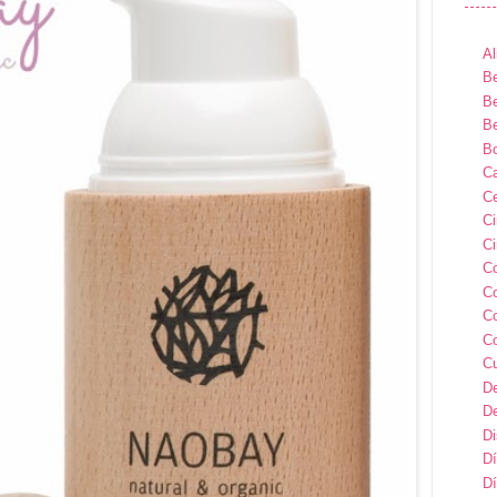
Al
Be
Be
Be
B
Ca
Ce
C
Ci
C
C
C
C
C
D
D
D
Dí
Dí