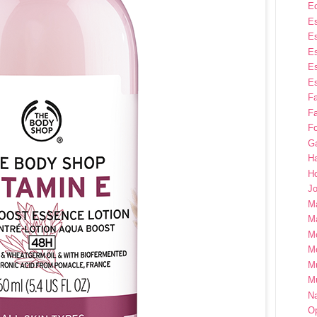
E
Es
Es
Es
Es
Es
F
Fa
Fo
G
H
H
Jo
M
Ma
M
M
M
M
Na
Op