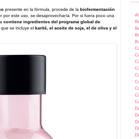
ico
presente en la fórmula, procede de la
biofermentación
Al
r por este uso, se desaprovecharía. Por si fuera poco una
ea
contiene ingredientes del programa global de
Be
s que se incluye el
karité, el aceite de soja, el de oliva y el
Be
Be
B
Ca
Ce
C
Ci
C
C
C
C
C
D
D
D
Dí
Dí