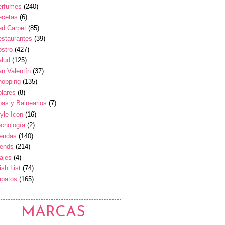
erfumes
(240)
ecetas
(6)
ed Carpet
(85)
estaurantes
(39)
stro
(427)
alud
(125)
n Valentín
(37)
hopping
(135)
lares
(8)
as y Balnearios
(7)
yle Icon
(16)
cnología
(2)
iendas
(140)
rends
(214)
ajes
(4)
sh List
(74)
apatos
(165)
MARCAS