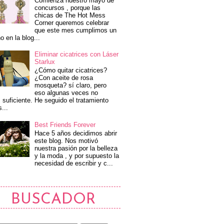
Comienza nuestro mayo de
concursos , porque las
chicas de The Hot Mess
Corner queremos celebrar
que este mes cumplimos un
o en la blog...
Eliminar cicatrices con Láser
Starlux
¿Cómo quitar cicatrices?
¿Con aceite de rosa
mosqueta? sí claro, pero
eso algunas veces no
 suficiente. He seguido el tratamiento
s...
Best Friends Forever
Hace 5 años decidimos abrir
este blog. Nos motivó
nuestra pasión por la belleza
y la moda , y por supuesto la
necesidad de escribir y c...
BUSCADOR