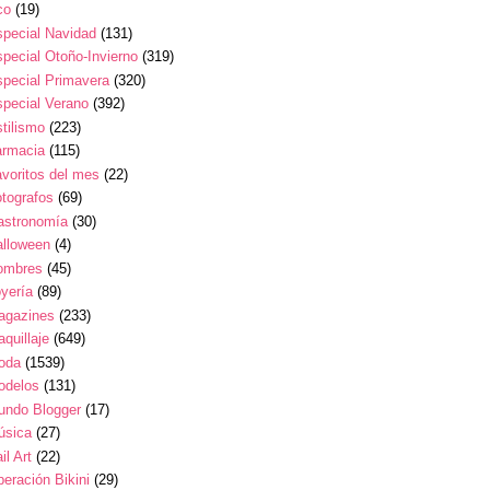
co
(19)
pecial Navidad
(131)
pecial Otoño-Invierno
(319)
pecial Primavera
(320)
pecial Verano
(392)
tilismo
(223)
armacia
(115)
voritos del mes
(22)
tografos
(69)
astronomía
(30)
alloween
(4)
ombres
(45)
yería
(89)
agazines
(233)
quillaje
(649)
oda
(1539)
odelos
(131)
undo Blogger
(17)
úsica
(27)
il Art
(22)
eración Bikini
(29)