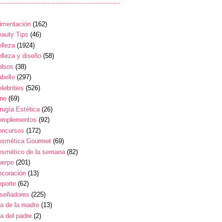
imentación
(162)
auty Tips
(46)
lleza
(1924)
lleza y diseño
(58)
olsos
(38)
bello
(297)
lebrities
(526)
ine
(69)
rugía Estética
(26)
omplementos
(92)
oncursos
(172)
osmética Gourmet
(69)
osmético de la semana
(82)
uerpo
(201)
ecoración
(13)
eporte
(62)
iseñadores
(225)
a de la madre
(13)
a del padre
(2)