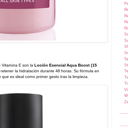
P
R
R
R
Ro
S
Sa
S
So
Sp
e Vitamina E son la
Loción Esencial Aqua Boost (15
St
a retener la hidratación durante 48 horas. Su fórmula en
Te
o que es ideal como primer gesto tras la limpieza.
T
T
Vi
Wi
Z