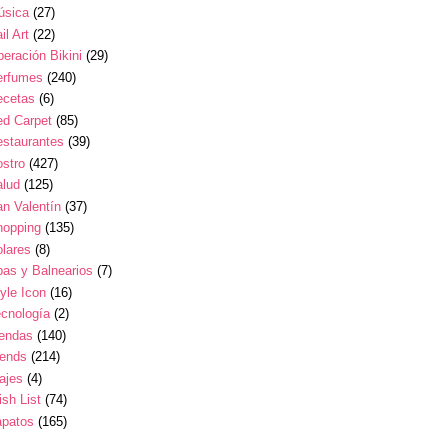
úsica
(27)
il Art
(22)
eración Bikini
(29)
erfumes
(240)
ecetas
(6)
ed Carpet
(85)
estaurantes
(39)
stro
(427)
alud
(125)
n Valentín
(37)
hopping
(135)
lares
(8)
as y Balnearios
(7)
yle Icon
(16)
cnología
(2)
iendas
(140)
rends
(214)
ajes
(4)
sh List
(74)
apatos
(165)