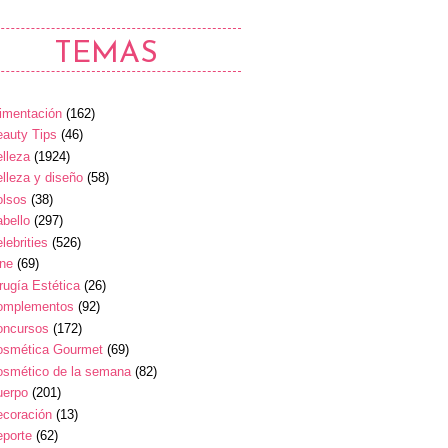
TEMAS
imentación
(162)
auty Tips
(46)
lleza
(1924)
lleza y diseño
(58)
olsos
(38)
bello
(297)
lebrities
(526)
ine
(69)
rugía Estética
(26)
omplementos
(92)
oncursos
(172)
osmética Gourmet
(69)
osmético de la semana
(82)
uerpo
(201)
ecoración
(13)
eporte
(62)