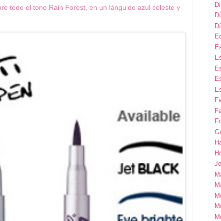
D
re todo el tono Rain Forest, en un lánguido azul celeste y
Dí
Dí
E
Es
Es
Es
Es
Es
F
Fa
Fo
G
H
H
Jo
M
Ma
M
M
M