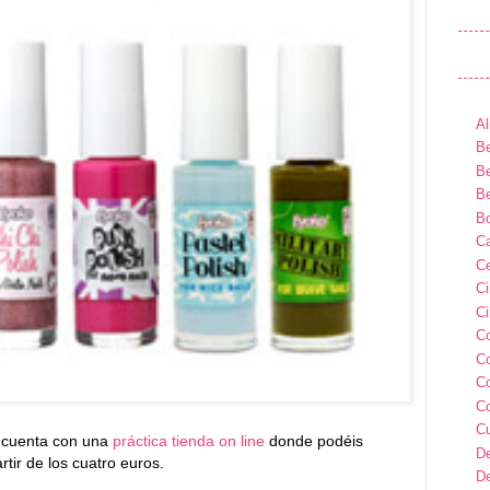
Al
Be
Be
Be
B
Ca
Ce
C
Ci
C
C
C
C
C
 cuenta con una
práctica tienda on line
donde podéis
D
rtir de los cuatro euros.
D