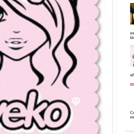
es
lá
añ
Co
es