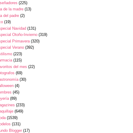
iseñadores
(225)
a de la madre
(13)
a del padre
(2)
co
(19)
pecial Navidad
(131)
pecial Otoño-Invierno
(319)
pecial Primavera
(320)
pecial Verano
(392)
tilismo
(223)
armacia
(115)
voritos del mes
(22)
tografos
(69)
astronomía
(30)
alloween
(4)
ombres
(45)
yería
(89)
agazines
(233)
quillaje
(649)
oda
(1539)
odelos
(131)
undo Blogger
(17)