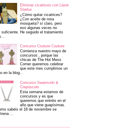
Eliminar cicatrices con Láser
Starlux
¿Cómo quitar cicatrices?
¿Con aceite de rosa
mosqueta? sí claro, pero
eso algunas veces no
 suficiente. He seguido el tratamiento
s...
Concurso Couture Couture
Comienza nuestro mayo de
concursos , porque las
chicas de The Hot Mess
Corner queremos celebrar
que este mes cumplimos un
o en la blog...
Concurso Swarovski &
Crepúsculo
Esta semana estamos de
concursos y es que
queremos que entréis en el
año que viene guapísimas.
mo sabéis el 18 de noviembre se
trena ...