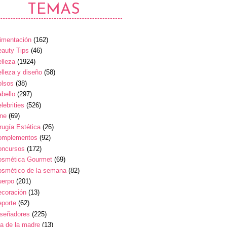
TEMAS
imentación
(162)
auty Tips
(46)
lleza
(1924)
lleza y diseño
(58)
olsos
(38)
bello
(297)
lebrities
(526)
ine
(69)
rugía Estética
(26)
omplementos
(92)
oncursos
(172)
osmética Gourmet
(69)
osmético de la semana
(82)
uerpo
(201)
ecoración
(13)
eporte
(62)
iseñadores
(225)
a de la madre
(13)