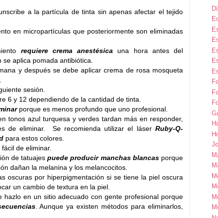
Dí
scribe a la partícula de tinta sin apenas afectar el tejido
E
Es
nto en micropartículas que posteriormente son eliminadas
Es
Es
miento
requiere crema anestésica
una hora antes del
n se aplica pomada antibiótica.
Es
emana y después se debe aplicar crema de rosa mosqueta
Es
.
F
guiente sesión.
Fa
e 6 y 12 dependiendo de la cantidad de tinta.
Fo
iminar
porque es menos profundo que uno profesional.
G
en tonos azul turquesa y verdes tardan más en responder,
H
es de eliminar. Se recomienda utilizar el láser
Ruby-Q-
H
ed
para estos colores.
Jo
ácil de eliminar.
M
ión de tatuajes
puede producir manchas blancas
porque
Ma
ción dañan la melanina y los melancocitos.
M
 oscuras por hiperpigmentación si se tiene la piel oscura
M
car un cambio de textura en la piel.
e hazlo en un sitio adecuado con gente profesional porque
M
secuencias
. Aunque ya existen métodos para eliminarlos,
M
Na