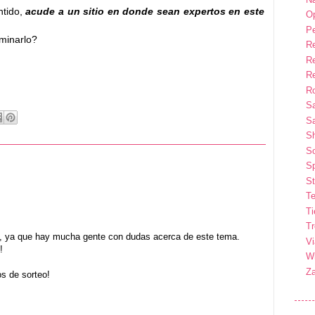
tido,
acude a un sitio en donde sean expertos en este
Op
P
minarlo?
R
R
R
Ro
S
Sa
S
So
Sp
St
Te
T
T
e, ya que hay mucha gente con dudas acerca de este tema.
Vi
!
Wi
Z
os de sorteo!