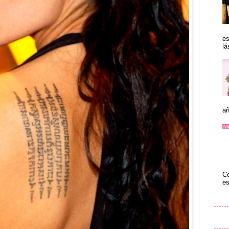
es
lá
añ
Co
es