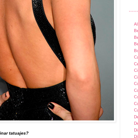
Al
Be
Be
Be
B
Ca
Ce
C
Ci
C
C
C
C
C
D
D
D
minar tatuajes?
Dí