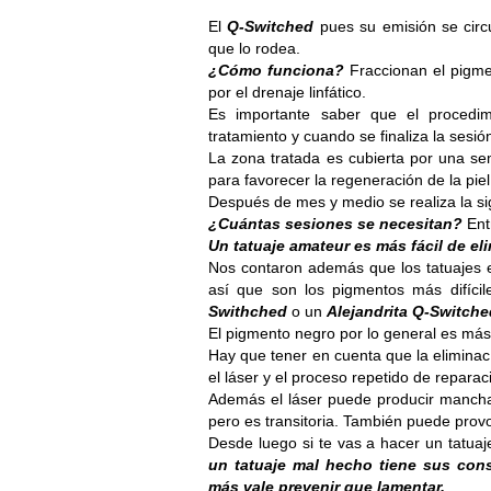
El
Q-Switched
pues su emisión se circun
que lo rodea.
¿Cómo funciona?
Fraccionan el pigme
por el drenaje linfático.
Es importante saber que el procedi
tratamiento y cuando se finaliza la sesió
La zona tratada es cubierta por una s
para favorecer la regeneración de la piel
Después de mes y medio se realiza la si
¿Cuántas sesiones se necesitan?
Entr
Un tatuaje amateur es más fácil de el
Nos contaron además que los tatuajes 
así que son los pigmentos más difícil
Swithched
o un
Alejandrita Q-Switch
El pigmento negro por lo general es más f
Hay que tener en cuenta que la eliminac
el láser y el proceso repetido de repara
Además el láser puede producir manchas
pero es transitoria. También puede provo
Desde luego si te vas a hacer un tatuaj
un tatuaje mal hecho tiene sus con
más vale prevenir que lamentar.