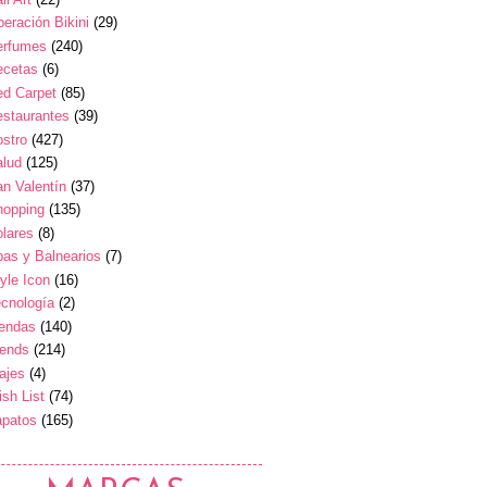
eración Bikini
(29)
erfumes
(240)
ecetas
(6)
ed Carpet
(85)
estaurantes
(39)
stro
(427)
alud
(125)
n Valentín
(37)
hopping
(135)
lares
(8)
as y Balnearios
(7)
yle Icon
(16)
cnología
(2)
iendas
(140)
rends
(214)
ajes
(4)
sh List
(74)
apatos
(165)