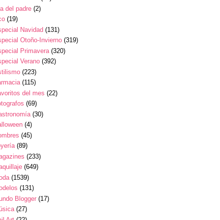
a del padre
(2)
co
(19)
pecial Navidad
(131)
pecial Otoño-Invierno
(319)
pecial Primavera
(320)
pecial Verano
(392)
tilismo
(223)
armacia
(115)
voritos del mes
(22)
tografos
(69)
astronomía
(30)
alloween
(4)
ombres
(45)
yería
(89)
agazines
(233)
quillaje
(649)
oda
(1539)
odelos
(131)
undo Blogger
(17)
úsica
(27)
il Art
(22)