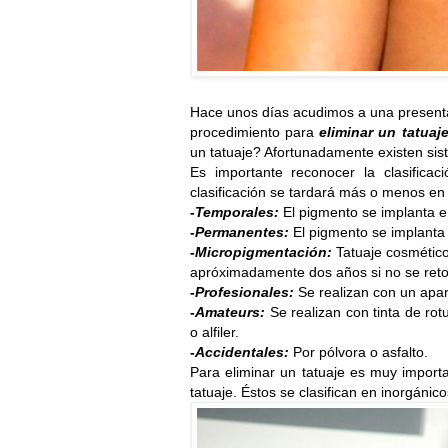
Hace unos días acudimos a una presen
procedimiento para
eliminar un tatuaje
un tatuaje? Afortunadamente existen sis
Es importante reconocer la clasifica
clasificación se tardará más o menos en 
-Temporales:
El pigmento se implanta e
-Permanentes:
El pigmento se implanta 
-Micropigmentación:
Tatuaje cosmético
apróximadamente dos años si no se reto
-Profesionales:
Se realizan con un apara
-Amateurs:
Se realizan con tinta de ro
o alfiler.
-Accidentales:
Por pólvora o asfalto.
Para eliminar un tatuaje es muy import
tatuaje. Éstos se clasifican en inorgánico