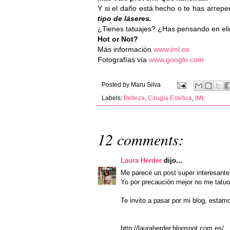
Y si el daño está hecho o te has arrepen
tipo de láseres.
¿Tienes tatuajes? ¿Has pensando en eli
Hot or Not?
Más información
www.iml.es
Fotografías vía
www.google.com
Posted by
Maru Silva
Labels:
Belleza
,
Cirugía Estética
,
IML
12 comments:
Laura Herder
dijo...
Me parece un post super interesant
Yo por precaución mejor no me tatuo
Te invito a pasar por mi blog, estam
http://lauraherder.blogspot.com.es/