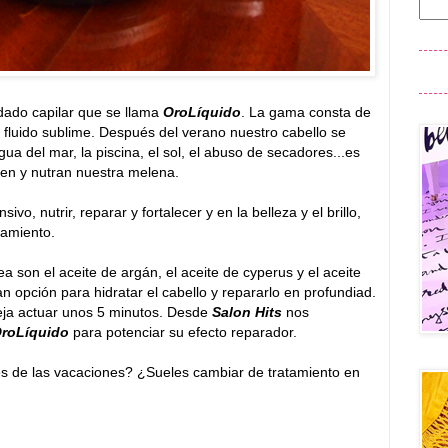
ado capilar que se llama
OroLíquido
. La gama consta de
 fluido sublime. Después del verano nuestro cabello se
ua del mar, la piscina, el sol, el abuso de secadores...es
men y nutran nuestra melena.
ivo, nutrir, reparar y fortalecer y en la belleza y el brillo,
pamiento.
a son el aceite de argán, el aceite de cyperus y el aceite
an opción para hidratar el cabello y repararlo en profundiad.
eja actuar unos 5 minutos. Desde
Salon Hits
nos
roLíquido
para potenciar su efecto reparador.
és de las vacaciones? ¿Sueles cambiar de tratamiento en