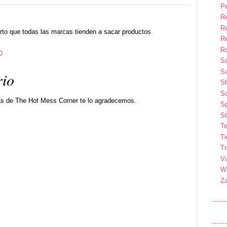
P
R
R
erto que todas las marcas tienden a sacar productos
R
Ro
0
S
Sa
rio
S
So
as de The Hot Mess Corner te lo agradecemos.
Sp
St
Te
T
T
Vi
Wi
Z