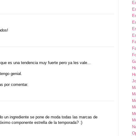
E
Es
Es
Es
Es
udos!
Es
F
Fa
Fo
G
 que es una tendencia muy fuerte pero ya les vale...
H
tengo genial.
H
Jo
as por comentar.
M
Ma
M
M
M
do un ingrediente se pone de moda todas las marcas de
M
róximo componente estrella de la temporada? :)
Na
Op