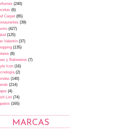
erfumes
(240)
ecetas
(6)
ed Carpet
(85)
estaurantes
(39)
stro
(427)
alud
(125)
n Valentín
(37)
hopping
(135)
lares
(8)
as y Balnearios
(7)
yle Icon
(16)
cnología
(2)
iendas
(140)
rends
(214)
ajes
(4)
sh List
(74)
apatos
(165)
MARCAS