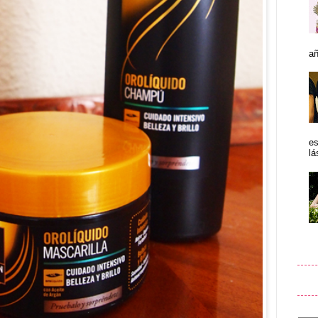
añ
es
lá