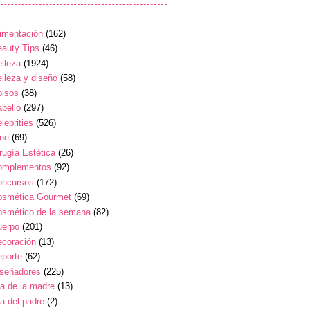
imentación
(162)
auty Tips
(46)
lleza
(1924)
lleza y diseño
(58)
olsos
(38)
bello
(297)
lebrities
(526)
ine
(69)
rugía Estética
(26)
omplementos
(92)
oncursos
(172)
osmética Gourmet
(69)
osmético de la semana
(82)
uerpo
(201)
ecoración
(13)
eporte
(62)
iseñadores
(225)
a de la madre
(13)
a del padre
(2)