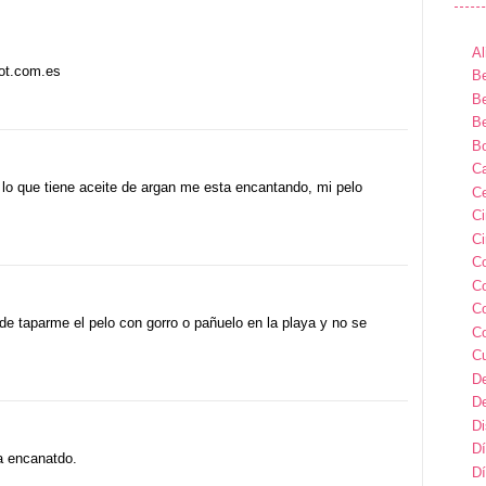
Al
pot.com.es
Be
Be
Be
B
Ca
 lo que tiene aceite de argan me esta encantando, mi pelo
Ce
C
Ci
C
C
C
de taparme el pelo con gorro o pañuelo en la playa y no se
C
C
D
D
D
Dí
a encanatdo.
Dí