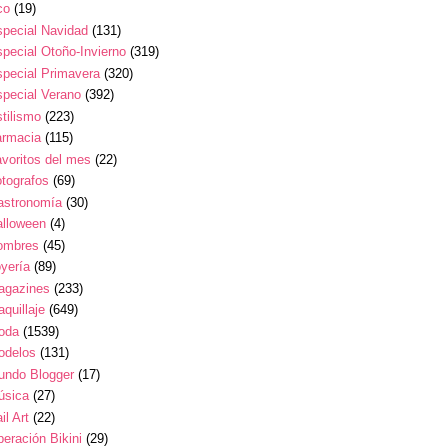
co
(19)
pecial Navidad
(131)
pecial Otoño-Invierno
(319)
pecial Primavera
(320)
pecial Verano
(392)
tilismo
(223)
armacia
(115)
voritos del mes
(22)
tografos
(69)
astronomía
(30)
alloween
(4)
ombres
(45)
yería
(89)
agazines
(233)
quillaje
(649)
oda
(1539)
odelos
(131)
undo Blogger
(17)
úsica
(27)
il Art
(22)
eración Bikini
(29)