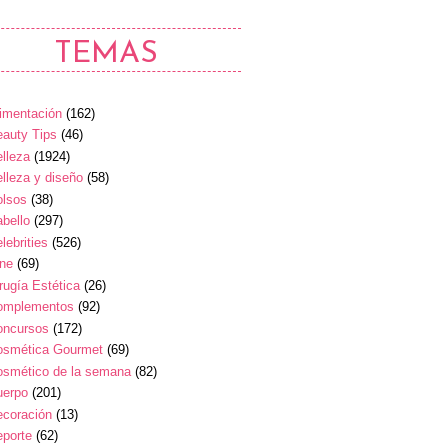
TEMAS
imentación
(162)
auty Tips
(46)
lleza
(1924)
lleza y diseño
(58)
olsos
(38)
bello
(297)
lebrities
(526)
ine
(69)
rugía Estética
(26)
omplementos
(92)
oncursos
(172)
osmética Gourmet
(69)
osmético de la semana
(82)
uerpo
(201)
ecoración
(13)
eporte
(62)