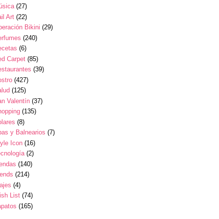
úsica
(27)
il Art
(22)
eración Bikini
(29)
erfumes
(240)
ecetas
(6)
ed Carpet
(85)
estaurantes
(39)
stro
(427)
alud
(125)
n Valentín
(37)
hopping
(135)
lares
(8)
as y Balnearios
(7)
yle Icon
(16)
cnología
(2)
iendas
(140)
rends
(214)
ajes
(4)
sh List
(74)
apatos
(165)