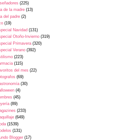
iseñadores
(225)
a de la madre
(13)
a del padre
(2)
co
(19)
pecial Navidad
(131)
pecial Otoño-Invierno
(319)
pecial Primavera
(320)
pecial Verano
(392)
tilismo
(223)
armacia
(115)
voritos del mes
(22)
tografos
(69)
astronomía
(30)
alloween
(4)
ombres
(45)
yería
(89)
agazines
(233)
quillaje
(649)
oda
(1539)
odelos
(131)
undo Blogger
(17)