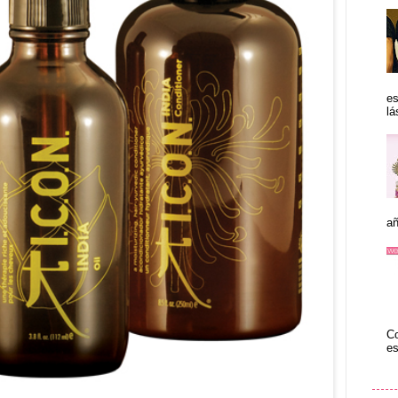
es
lá
añ
Co
es