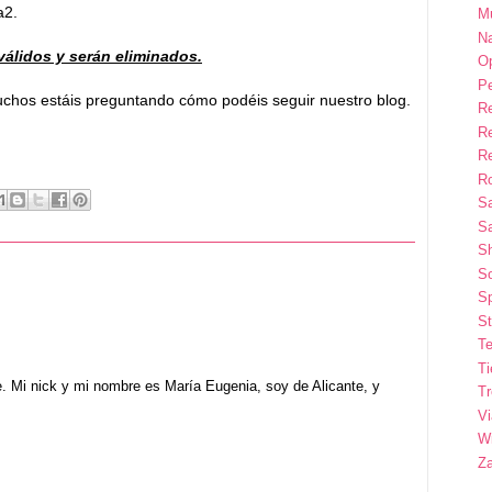
a2.
M
Na
álidos y serán eliminados.
Op
P
muchos estáis preguntando cómo podéis seguir nuestro
blog.
R
R
R
Ro
S
Sa
S
So
Sp
St
Te
T
e. Mi nick y mi nombre es María Eugenia, soy de Alicante, y
T
Vi
Wi
Z