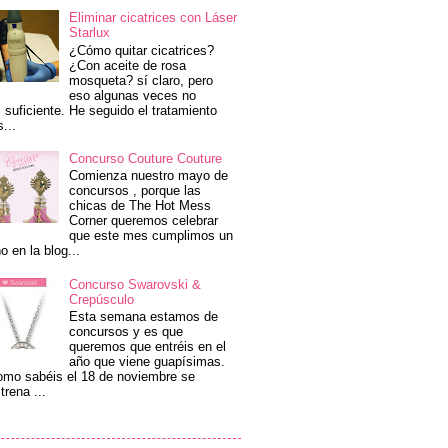
Eliminar cicatrices con Láser
Starlux
¿Cómo quitar cicatrices?
¿Con aceite de rosa
mosqueta? sí claro, pero
eso algunas veces no
 suficiente. He seguido el tratamiento
s...
Concurso Couture Couture
Comienza nuestro mayo de
concursos , porque las
chicas de The Hot Mess
Corner queremos celebrar
que este mes cumplimos un
o en la blog...
Concurso Swarovski &
Crepúsculo
Esta semana estamos de
concursos y es que
queremos que entréis en el
año que viene guapísimas.
mo sabéis el 18 de noviembre se
trena ...