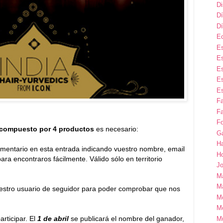
D
Dí
Dí
E
Es
Es
Es
Es
Es
F
Fa
Fo
 compuesto por 4 productos
es necesario:
G
H
omentario en esta entrada indicando vuestro nombre, email
H
ara encontraros fácilmente. Válido sólo en territorio
Jo
M
Ma
estro usuario de seguidor para poder comprobar que nos
M
M
rticipar. El
1 de abril
se publicará el nombre del ganador,
M