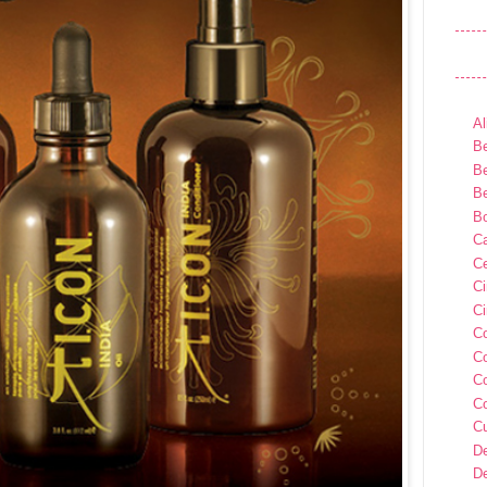
Al
Be
Be
Be
B
Ca
Ce
C
Ci
C
C
C
C
C
D
D