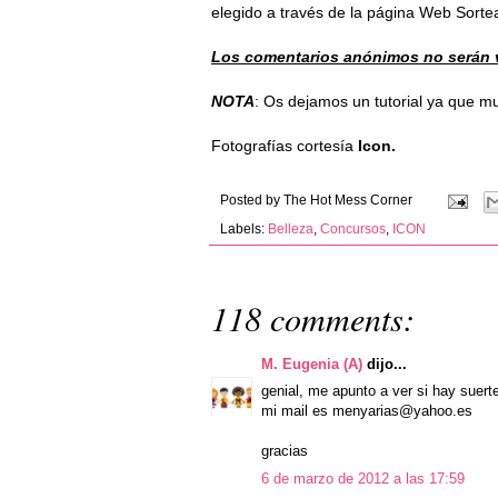
elegido a través de la página
Web Sorte
Los comentarios anónimos no serán v
NOTA
: Os dejamos un tutorial ya que 
Fotografías cortesía
Icon.
Posted by
The Hot Mess Corner
Labels:
Belleza
,
Concursos
,
ICON
118 comments:
M. Eugenia (A)
dijo...
genial, me apunto a ver si hay suert
mi mail es menyarias@yahoo.es
gracias
6 de marzo de 2012 a las 17:59