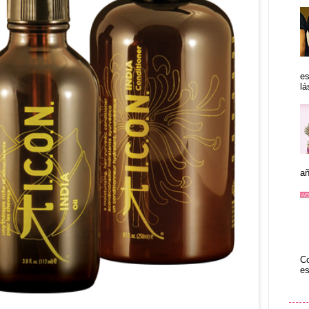
es
lá
añ
Co
es