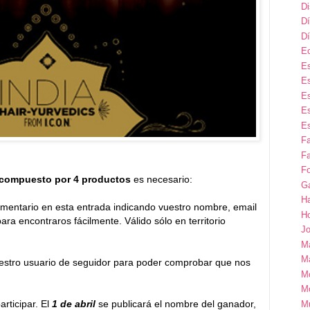
D
Dí
Dí
E
Es
Es
Es
Es
Es
F
Fa
Fo
 compuesto por 4 productos
es necesario:
G
H
omentario en esta entrada indicando vuestro nombre, email
H
ara encontraros fácilmente. Válido sólo en territorio
Jo
M
Ma
estro usuario de seguidor para poder comprobar que nos
M
M
rticipar. El
1 de abril
se publicará el nombre del ganador,
M