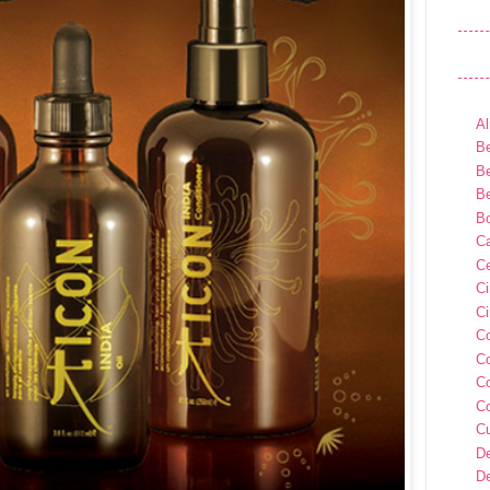
Al
Be
Be
Be
B
Ca
Ce
C
Ci
C
C
C
C
C
D
D