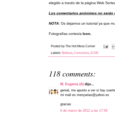
elegido a través de la página
Web Sorte
Los comentarios anónimos no serán v
NOTA
: Os dejamos un tutorial ya que 
Fotografías cortesía
Icon.
Posted by
The Hot Mess Corner
Labels:
Belleza
,
Concursos
,
ICON
118 comments:
M. Eugenia (A)
dijo...
genial, me apunto a ver si hay suert
mi mail es menyarias@yahoo.es
gracias
6 de marzo de 2012 a las 17:59