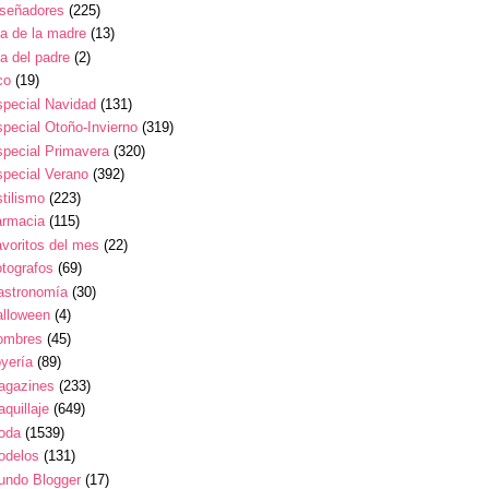
iseñadores
(225)
a de la madre
(13)
a del padre
(2)
co
(19)
pecial Navidad
(131)
pecial Otoño-Invierno
(319)
pecial Primavera
(320)
pecial Verano
(392)
tilismo
(223)
armacia
(115)
voritos del mes
(22)
tografos
(69)
astronomía
(30)
alloween
(4)
ombres
(45)
yería
(89)
agazines
(233)
quillaje
(649)
oda
(1539)
odelos
(131)
undo Blogger
(17)