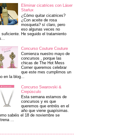
Eliminar cicatrices con Láser
Starlux
¿Cómo quitar cicatrices?
¿Con aceite de rosa
mosqueta? sí claro, pero
eso algunas veces no
 suficiente. He seguido el tratamiento
s...
Concurso Couture Couture
Comienza nuestro mayo de
concursos , porque las
chicas de The Hot Mess
Corner queremos celebrar
que este mes cumplimos un
o en la blog...
Concurso Swarovski &
Crepúsculo
Esta semana estamos de
concursos y es que
queremos que entréis en el
año que viene guapísimas.
mo sabéis el 18 de noviembre se
trena ...