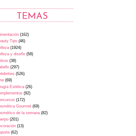
TEMAS
imentación
(162)
auty Tips
(46)
lleza
(1924)
lleza y diseño
(58)
olsos
(38)
bello
(297)
lebrities
(526)
ine
(69)
rugía Estética
(26)
omplementos
(92)
oncursos
(172)
osmética Gourmet
(69)
osmético de la semana
(82)
uerpo
(201)
ecoración
(13)
eporte
(62)