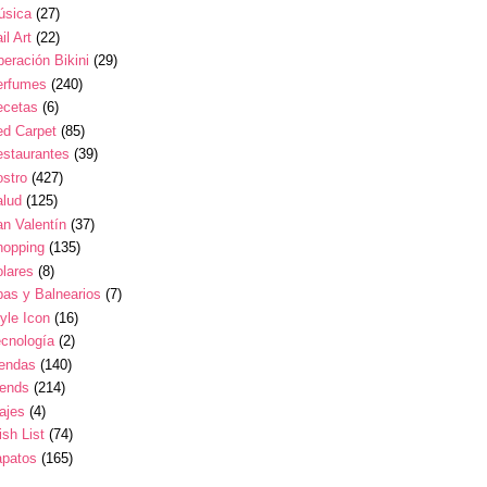
úsica
(27)
il Art
(22)
eración Bikini
(29)
erfumes
(240)
ecetas
(6)
ed Carpet
(85)
estaurantes
(39)
stro
(427)
alud
(125)
n Valentín
(37)
hopping
(135)
lares
(8)
as y Balnearios
(7)
yle Icon
(16)
cnología
(2)
iendas
(140)
rends
(214)
ajes
(4)
sh List
(74)
apatos
(165)