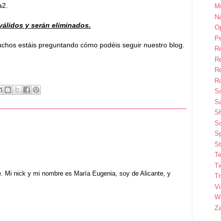
a2.
M
Na
álidos y serán eliminados.
Op
P
muchos estáis preguntando cómo podéis seguir nuestro
blog.
R
R
R
Ro
S
Sa
S
So
Sp
St
Te
T
e. Mi nick y mi nombre es María Eugenia, soy de Alicante, y
T
Vi
Wi
Z