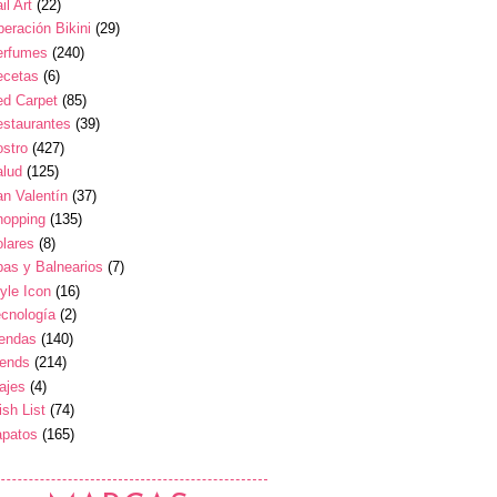
il Art
(22)
eración Bikini
(29)
erfumes
(240)
ecetas
(6)
ed Carpet
(85)
estaurantes
(39)
stro
(427)
alud
(125)
n Valentín
(37)
hopping
(135)
lares
(8)
as y Balnearios
(7)
yle Icon
(16)
cnología
(2)
iendas
(140)
rends
(214)
ajes
(4)
sh List
(74)
apatos
(165)