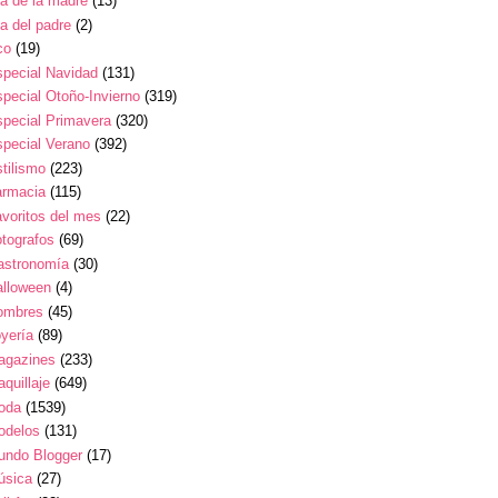
a de la madre
(13)
a del padre
(2)
co
(19)
pecial Navidad
(131)
pecial Otoño-Invierno
(319)
pecial Primavera
(320)
pecial Verano
(392)
tilismo
(223)
armacia
(115)
voritos del mes
(22)
tografos
(69)
astronomía
(30)
alloween
(4)
ombres
(45)
yería
(89)
agazines
(233)
quillaje
(649)
oda
(1539)
odelos
(131)
undo Blogger
(17)
úsica
(27)