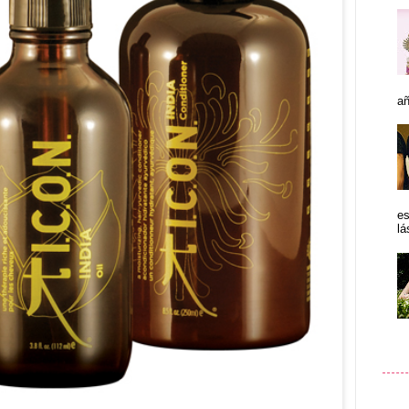
añ
es
lá