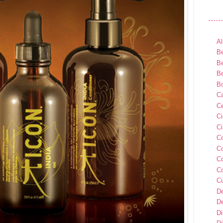
Al
Be
Be
Be
B
Ca
Ce
C
Ci
C
C
C
C
C
D
D
D