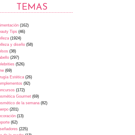
TEMAS
imentación
(162)
auty Tips
(46)
lleza
(1924)
lleza y diseño
(58)
olsos
(38)
bello
(297)
lebrities
(526)
ine
(69)
rugía Estética
(26)
omplementos
(92)
oncursos
(172)
osmética Gourmet
(69)
osmético de la semana
(82)
uerpo
(201)
ecoración
(13)
eporte
(62)
iseñadores
(225)