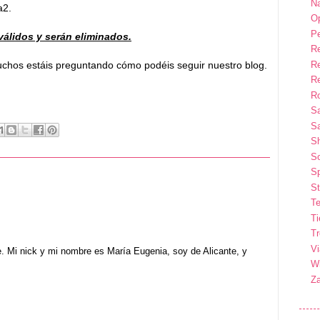
Na
a2.
Op
P
álidos y serán eliminados.
R
R
muchos estáis preguntando cómo podéis seguir nuestro
blog.
R
Ro
S
Sa
S
So
Sp
St
Te
T
T
Vi
e. Mi nick y mi nombre es María Eugenia, soy de Alicante, y
Wi
Z