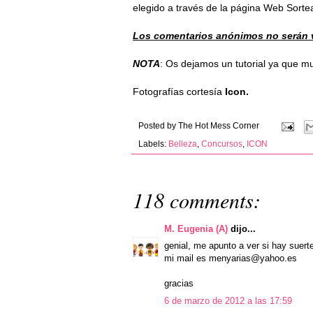
elegido a través de la página
Web Sorte
Los comentarios anónimos no serán v
NOTA
: Os dejamos un tutorial ya que 
Fotografías cortesía
Icon.
Posted by
The Hot Mess Corner
Labels:
Belleza
,
Concursos
,
ICON
118 comments:
M. Eugenia (A)
dijo...
genial, me apunto a ver si hay suert
mi mail es menyarias@yahoo.es
gracias
6 de marzo de 2012 a las 17:59