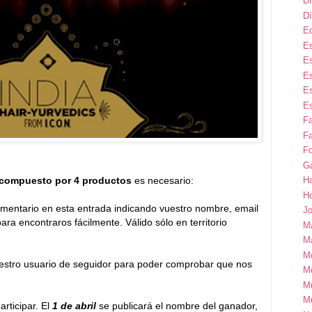
Dí
Dí
E
Es
Es
Es
Es
Es
F
Fa
Fo
G
 compuesto por 4 productos
es necesario:
H
H
omentario en esta entrada indicando vuestro nombre, email
Jo
ara encontraros fácilmente. Válido sólo en territorio
M
Ma
M
estro usuario de seguidor para poder comprobar que nos
M
M
M
rticipar. El
1 de abril
se publicará el nombre del ganador,