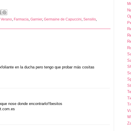
M
Na
Op
 Verano
,
Farmacia
,
Garnier
,
Germaine de Capuccini
,
Sensilis
,
P
R
R
R
Ro
S
Sa
S
xfoliante en la ducha pero tengo que probar más cositas
So
Sp
St
Te
T
nque nose donde encontrarlo!!besitos
T
ot.com.es
Vi
Wi
Z