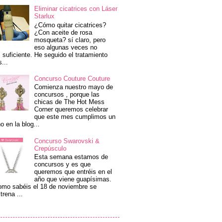
Eliminar cicatrices con Láser
Starlux
¿Cómo quitar cicatrices?
¿Con aceite de rosa
mosqueta? sí claro, pero
eso algunas veces no
 suficiente. He seguido el tratamiento
s...
Concurso Couture Couture
Comienza nuestro mayo de
concursos , porque las
chicas de The Hot Mess
Corner queremos celebrar
que este mes cumplimos un
o en la blog...
Concurso Swarovski &
Crepúsculo
Esta semana estamos de
concursos y es que
queremos que entréis en el
año que viene guapísimas.
mo sabéis el 18 de noviembre se
trena ...