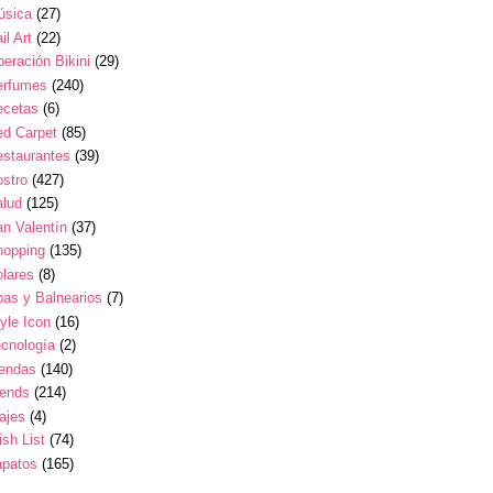
úsica
(27)
il Art
(22)
eración Bikini
(29)
erfumes
(240)
ecetas
(6)
ed Carpet
(85)
estaurantes
(39)
stro
(427)
alud
(125)
n Valentín
(37)
hopping
(135)
lares
(8)
as y Balnearios
(7)
yle Icon
(16)
cnología
(2)
iendas
(140)
rends
(214)
ajes
(4)
sh List
(74)
apatos
(165)