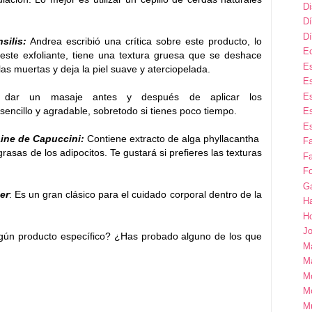
D
Dí
Dí
silis:
Andrea escribió una crítica sobre este producto, lo
E
te exfoliante, tiene una textura gruesa que se deshace
Es
as muertas y deja la piel suave y aterciopelada.
Es
Es
 dar un masaje antes y después de aplicar los
sencillo y agradable, sobretodo si tienes poco tiempo.
Es
Es
aine de Capuccini:
Contiene extracto de alga phyllacantha
F
grasas de los adipocitos. Te gustará si prefieres las texturas
Fa
Fo
G
er
: Es un gran clásico para el cuidado corporal dentro de la
H
H
Jo
algún producto específico? ¿Has probado alguno de los que
M
Ma
M
M
M