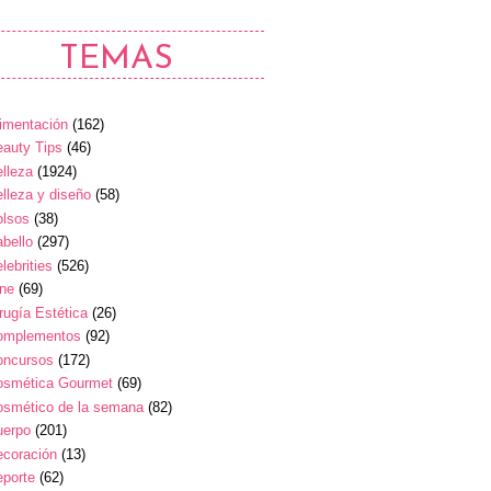
TEMAS
imentación
(162)
auty Tips
(46)
lleza
(1924)
lleza y diseño
(58)
olsos
(38)
bello
(297)
lebrities
(526)
ine
(69)
rugía Estética
(26)
omplementos
(92)
oncursos
(172)
osmética Gourmet
(69)
osmético de la semana
(82)
uerpo
(201)
ecoración
(13)
eporte
(62)