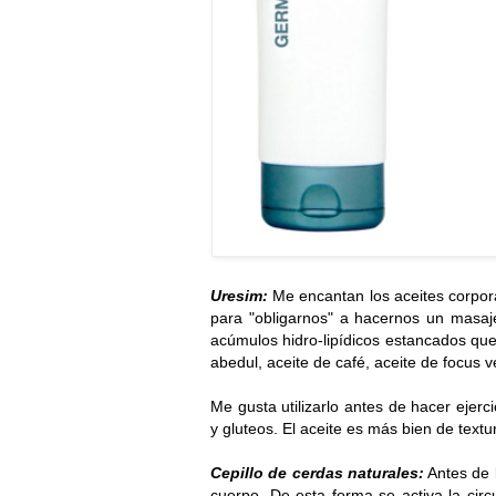
Uresim:
Me encantan los aceites corporal
para "obligarnos" a hacernos un masaje
acúmulos hidro-lipídicos estancados que
abedul, aceite de café, aceite de focus v
Me gusta utilizarlo antes de hacer ejerc
y gluteos. El aceite es más bien de tex
Cepillo de cerdas naturales:
Antes de l
cuerpo. De esta forma se activa la circu