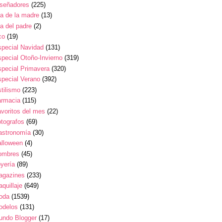
iseñadores
(225)
a de la madre
(13)
a del padre
(2)
co
(19)
pecial Navidad
(131)
pecial Otoño-Invierno
(319)
pecial Primavera
(320)
pecial Verano
(392)
tilismo
(223)
armacia
(115)
voritos del mes
(22)
tografos
(69)
astronomía
(30)
alloween
(4)
ombres
(45)
yería
(89)
agazines
(233)
quillaje
(649)
oda
(1539)
odelos
(131)
undo Blogger
(17)