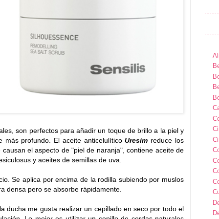
Al
Be
Be
Be
B
Ca
Ce
C
es, son perfectos para añadir un toque de brillo a la piel y
Ci
 más profundo. El aceite anticelulítico
Uresim
reduce los
 causan el aspecto de "piel de naranja", contiene aceite de
C
esiculosus y aceites de semillas de uva.
C
C
icio. Se aplica por encima de la rodilla subiendo por muslos
C
tura densa pero se absorbe rápidamente.
C
D
a ducha me gusta realizar un cepillado en seco por todo el
D
lación. Lo mejor es utilizar un cepillo de cerdas naturales