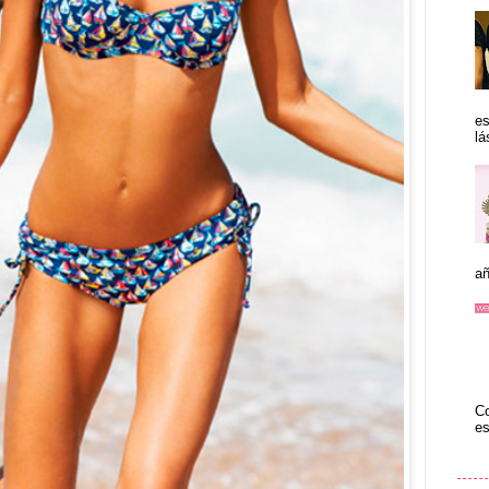
es
lá
añ
Co
es