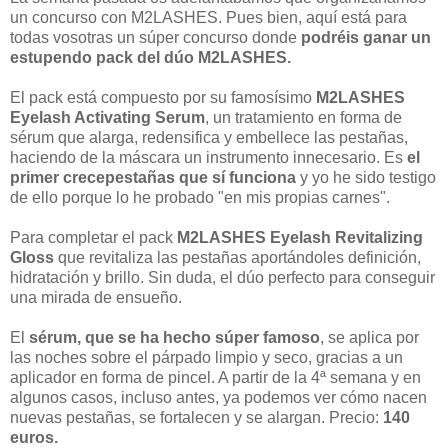
un concurso con M2LASHES. Pues bien, aquí está para
todas vosotras un súper concurso donde
podréis ganar un
estupendo pack del dúo M2LASHES.
El pack está compuesto por su famosísimo
M2LASHES
Eyelash Activating Serum
, un tratamiento en forma de
sérum que alarga, redensifica y embellece las pestañas,
haciendo de la máscara un instrumento innecesario. Es
el
primer crecepestañas que sí funciona
y yo he sido testigo
de ello porque lo he probado "en mis propias carnes".
Para completar el pack
M2LASHES Eyelash Revitalizing
Gloss
que revitaliza las pestañas aportándoles definición,
hidratación y brillo. Sin duda, el dúo perfecto para conseguir
una mirada de ensueño.
El
sérum, que se ha hecho súper famoso
, se aplica por
las noches sobre el párpado limpio y seco, gracias a un
aplicador en forma de pincel. A partir de la 4ª semana y en
algunos casos, incluso antes, ya podemos ver cómo nacen
nuevas pestañas, se fortalecen y se alargan. Precio:
140
euros.