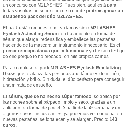
un concurso con M2LASHES. Pues bien, aquí está para
todas vosotras un súper concurso donde
podréis ganar un
estupendo pack del dúo M2LASHES.
El pack está compuesto por su famosísimo
M2LASHES
Eyelash Activating Serum
, un tratamiento en forma de
sérum que alarga, redensifica y embellece las pestañas,
haciendo de la máscara un instrumento innecesario. Es
el
primer crecepestañas que sí funciona
y yo he sido testigo
de ello porque lo he probado "en mis propias carnes".
Para completar el pack
M2LASHES Eyelash Revitalizing
Gloss
que revitaliza las pestañas aportándoles definición,
hidratación y brillo. Sin duda, el dúo perfecto para conseguir
una mirada de ensueño.
El
sérum, que se ha hecho súper famoso
, se aplica por
las noches sobre el párpado limpio y seco, gracias a un
aplicador en forma de pincel. A partir de la 4ª semana y en
algunos casos, incluso antes, ya podemos ver cómo nacen
nuevas pestañas, se fortalecen y se alargan. Precio:
140
euros.