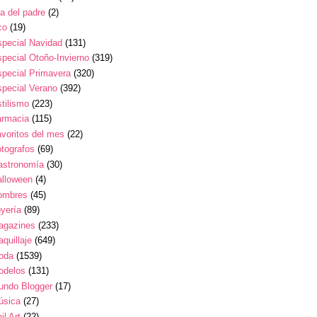
a del padre
(2)
co
(19)
pecial Navidad
(131)
pecial Otoño-Invierno
(319)
pecial Primavera
(320)
pecial Verano
(392)
tilismo
(223)
armacia
(115)
voritos del mes
(22)
tografos
(69)
astronomía
(30)
alloween
(4)
ombres
(45)
yería
(89)
agazines
(233)
quillaje
(649)
oda
(1539)
odelos
(131)
undo Blogger
(17)
úsica
(27)
il Art
(22)