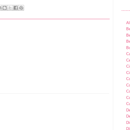
Al
Be
Be
Be
B
Ca
Ce
C
Ci
C
C
C
C
C
D
D
D
Dí