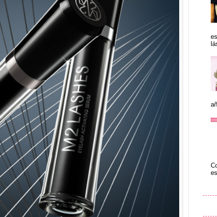
es
lá
añ
Co
es