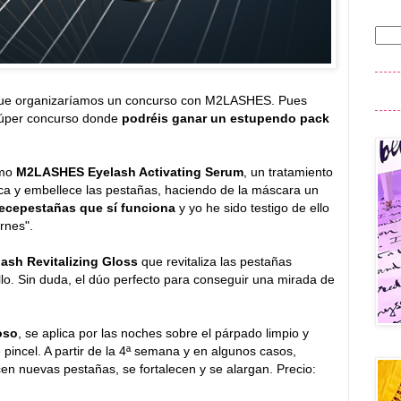
ue organizaríamos un concurso con M2LASHES. Pues
 súper concurso donde
podréis ganar un estupendo pack
imo
M2LASHES Eyelash Activating Serum
, un tratamiento
ca y embellece las pestañas, haciendo de la máscara un
recepestañas que sí funciona
y yo he sido testigo de ello
rnes".
sh Revitalizing Gloss
que revitaliza las pestañas
illo. Sin duda, el dúo perfecto para conseguir una mirada de
oso
, se aplica por las noches sobre el párpado limpio y
 pincel. A partir de la 4ª semana y en algunos casos,
n nuevas pestañas, se fortalecen y se alargan. Precio: