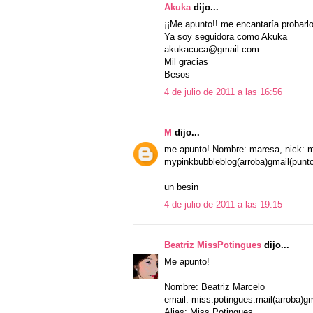
Akuka
dijo...
¡¡Me apunto!! me encantaría probarlo
Ya soy seguidora como Akuka
akukacuca@gmail.com
Mil gracias
Besos
4 de julio de 2011 a las 16:56
M
dijo...
me apunto! Nombre: maresa, nick: m
mypinkbubbleblog(arroba)gmail(punt
un besin
4 de julio de 2011 a las 19:15
Beatriz MissPotingues
dijo...
Me apunto!
Nombre: Beatriz Marcelo
email: miss.potingues.mail(arroba)g
Alias: Miss Potingues