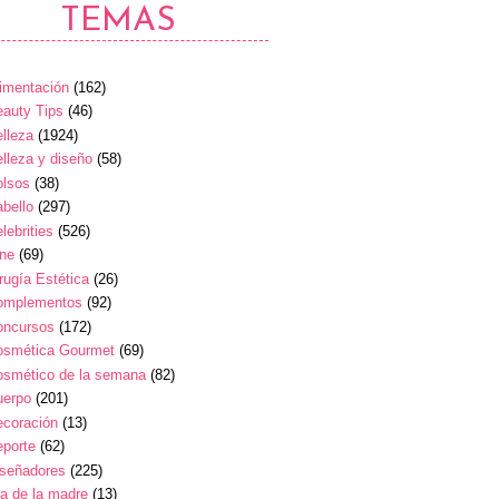
TEMAS
imentación
(162)
auty Tips
(46)
lleza
(1924)
lleza y diseño
(58)
olsos
(38)
bello
(297)
lebrities
(526)
ine
(69)
rugía Estética
(26)
omplementos
(92)
oncursos
(172)
osmética Gourmet
(69)
osmético de la semana
(82)
uerpo
(201)
ecoración
(13)
eporte
(62)
iseñadores
(225)
a de la madre
(13)