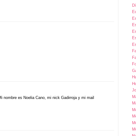
Dí
E
Es
Es
Es
Es
Es
F
Fa
Fo
G
H
H
Jo
M
i nombre es Noelia Cano, mi nick Gadirroja y mi mail
Ma
M
M
M
M
Na