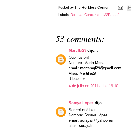
Posted by
The Hot Mess Corner
Labels:
Belleza
,
Concursos
,
M2Beauté
53 comments:
Martilla29
dijo...
Qué ilusión!
Nombre: Marta Mena
email: martamgl29@gmail.com
Alias: Martilla29
:) besotes
4 de julio de 2011 a las 16:10
Soraya López
dijo...
Sorteo! qué bien!
Nombre: Soraya López
email: sorayalr@yahoo.es
alias: sorayalr