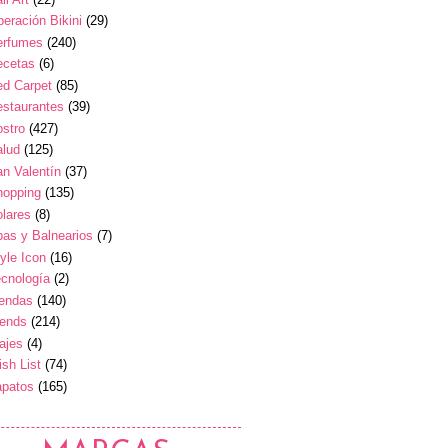
eración Bikini
(29)
erfumes
(240)
ecetas
(6)
ed Carpet
(85)
estaurantes
(39)
stro
(427)
alud
(125)
n Valentín
(37)
hopping
(135)
lares
(8)
as y Balnearios
(7)
yle Icon
(16)
cnología
(2)
iendas
(140)
rends
(214)
ajes
(4)
sh List
(74)
apatos
(165)