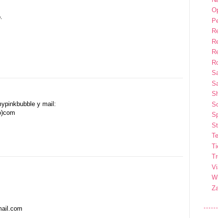
Op
.
P
R
R
R
Ro
S
Sa
S
ypinkbubble y mail:
So
o)com
Sp
St
Te
T
T
Vi
Wi
Z
mail.com