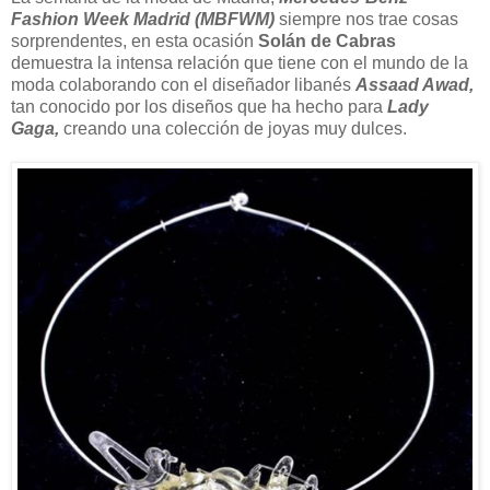
Fashion Week Madrid (MBFWM)
siempre nos trae cosas
sorprendentes, en esta ocasión
Solán de Cabras
demuestra la intensa relación que tiene con el mundo de la
moda colaborando con el diseñador libanés
Assaad Awad,
tan conocido por los diseños que ha hecho para
Lady
Gaga,
creando una colección de joyas muy dulces.