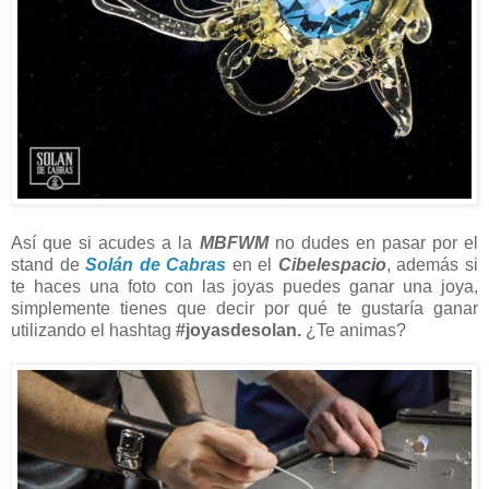
Así que si acudes a la
MBFWM
no dudes en pasar por el
stand de
Solán de Cabras
en el
Cibelespacio
, además si
te haces una foto con las joyas puedes ganar una joya,
simplemente tienes que decir por qué te gustaría ganar
utilizando el hashtag
#joyasdesolan.
¿Te animas?