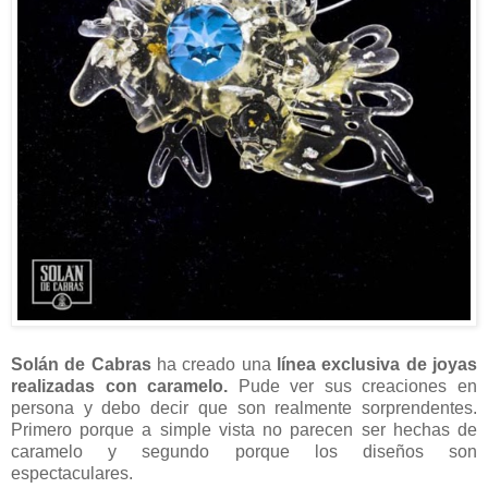
Solán de Cabras
ha creado una
línea exclusiva de joyas
realizadas con caramelo.
Pude ver sus creaciones en
persona y debo decir que son realmente sorprendentes.
Primero porque a simple vista no parecen ser hechas de
caramelo y segundo porque los diseños son
espectaculares.