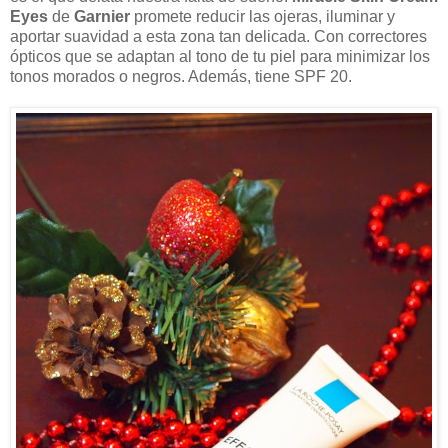
Eyes
de
Garnier
promete reducir las ojeras, iluminar y
aportar suavidad a esta zona tan delicada. Con correctores
ópticos que se adaptan al tono de tu piel para minimizar los
tonos morados o negros. Además, tiene SPF 20.