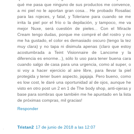
qué me pasa que ninguno de sus productos me convence,
a mi piel no le aportan gran cosa... He probado Rosaliac
para las rojeces, y fatal, y Toleriane para cuando se me
irrita la piel por el frío o la depilación, y tampoco, me va
mejor Nuxe, será cuestión de pieles... Con el Miracle
Cream tengo dudas, porque me compré el del rostro y no
me ha gustado, el color es demasiado oscuro (tengo la tez
muy clara) y no tapa ni disimula apenas (claro que estoy
acostumbrada a Teint Visionnaire de Lancome y la
diferencia es enorme...), sólo lo uso para tener buena cara
cuando salgo de casa para una urgencia, como al super, o
si voy a hacer ejercicio al aire libre, para llevar la piel
protegida y tener buen aspecto, jajajaja. Pero bueno, como
es low cost, le daré una oportunidad al de ojos, aunque he
visto en otro post un 2 en 1 de The body shop, anti-ojeras y
base para sombras que también me he apuntado en la lista
de próximas compras, mil gracias!
Responder
Tristan2
17 de junio de 2018 a las 12:07