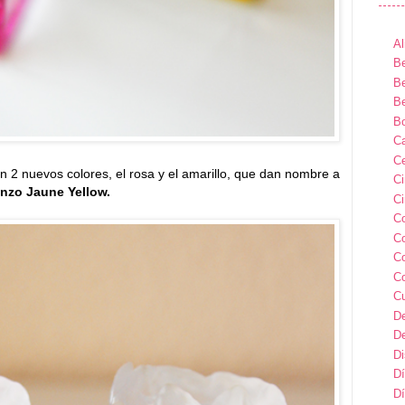
Al
Be
Be
Be
B
Ca
Ce
 2 nuevos colores, el rosa y el amarillo, que dan nombre a
C
nzo Jaune Yellow.
Ci
C
C
C
C
C
D
D
D
Dí
Dí