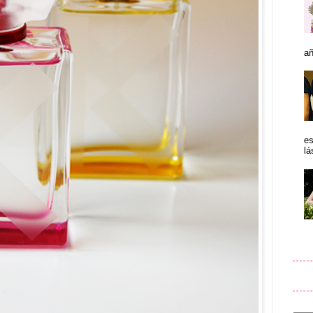
añ
es
lá