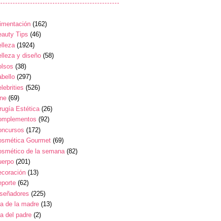
imentación
(162)
auty Tips
(46)
lleza
(1924)
lleza y diseño
(58)
olsos
(38)
bello
(297)
lebrities
(526)
ine
(69)
rugía Estética
(26)
omplementos
(92)
oncursos
(172)
osmética Gourmet
(69)
osmético de la semana
(82)
uerpo
(201)
ecoración
(13)
eporte
(62)
iseñadores
(225)
a de la madre
(13)
a del padre
(2)