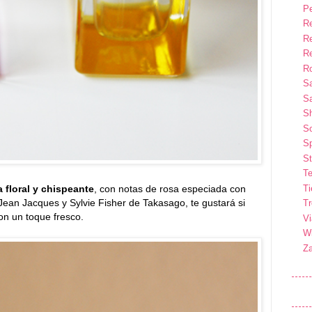
P
R
R
R
Ro
S
Sa
S
So
Sp
St
Te
T
a floral y chispeante
, con notas de rosa especiada con
Jean Jacques y Sylvie Fisher de Takasago, te gustará si
T
on un toque fresco.
Vi
Wi
Z