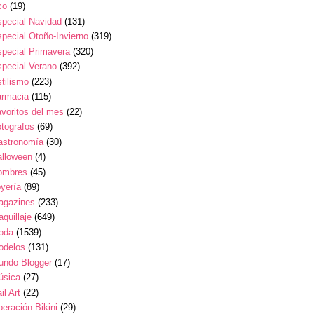
co
(19)
pecial Navidad
(131)
pecial Otoño-Invierno
(319)
pecial Primavera
(320)
pecial Verano
(392)
tilismo
(223)
armacia
(115)
voritos del mes
(22)
tografos
(69)
astronomía
(30)
alloween
(4)
ombres
(45)
yería
(89)
agazines
(233)
quillaje
(649)
oda
(1539)
odelos
(131)
undo Blogger
(17)
úsica
(27)
il Art
(22)
eración Bikini
(29)