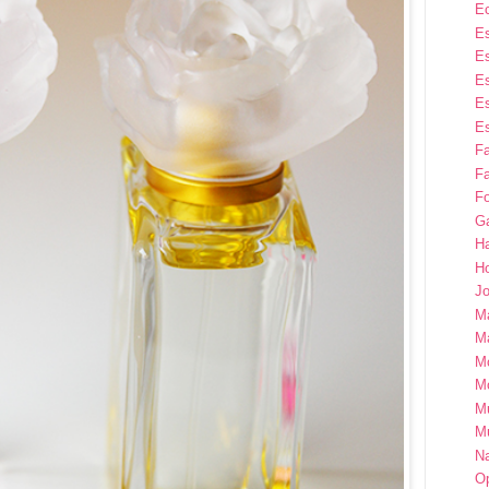
E
Es
Es
Es
Es
Es
F
Fa
Fo
G
H
H
Jo
M
Ma
M
M
M
M
Na
Op