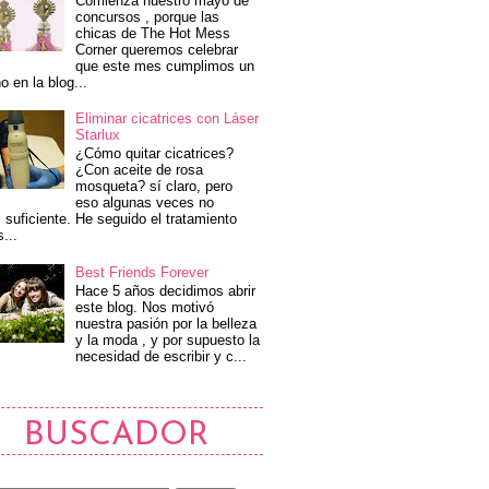
Comienza nuestro mayo de
concursos , porque las
chicas de The Hot Mess
Corner queremos celebrar
que este mes cumplimos un
o en la blog...
Eliminar cicatrices con Láser
Starlux
¿Cómo quitar cicatrices?
¿Con aceite de rosa
mosqueta? sí claro, pero
eso algunas veces no
 suficiente. He seguido el tratamiento
s...
Best Friends Forever
Hace 5 años decidimos abrir
este blog. Nos motivó
nuestra pasión por la belleza
y la moda , y por supuesto la
necesidad de escribir y c...
BUSCADOR