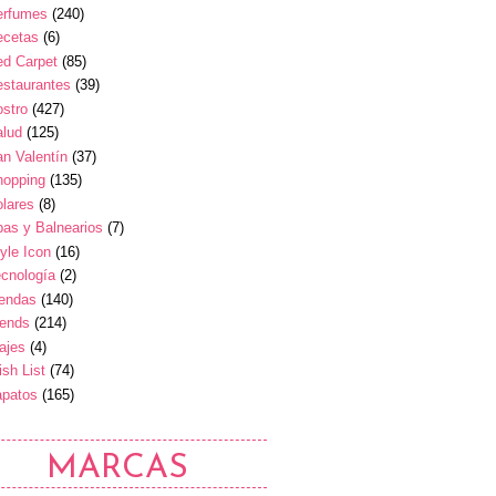
erfumes
(240)
ecetas
(6)
ed Carpet
(85)
estaurantes
(39)
stro
(427)
alud
(125)
n Valentín
(37)
hopping
(135)
lares
(8)
as y Balnearios
(7)
yle Icon
(16)
cnología
(2)
iendas
(140)
rends
(214)
ajes
(4)
sh List
(74)
apatos
(165)
MARCAS