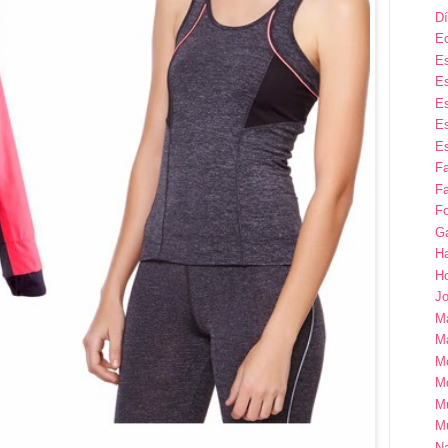
Dí
E
Es
Es
Es
Es
Es
F
Fa
Fo
G
H
H
Jo
M
Ma
M
M
M
M
Na