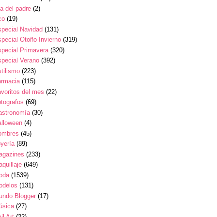
a del padre
(2)
co
(19)
pecial Navidad
(131)
pecial Otoño-Invierno
(319)
pecial Primavera
(320)
pecial Verano
(392)
tilismo
(223)
armacia
(115)
voritos del mes
(22)
tografos
(69)
astronomía
(30)
alloween
(4)
ombres
(45)
yería
(89)
agazines
(233)
quillaje
(649)
oda
(1539)
odelos
(131)
undo Blogger
(17)
úsica
(27)
il Art
(22)