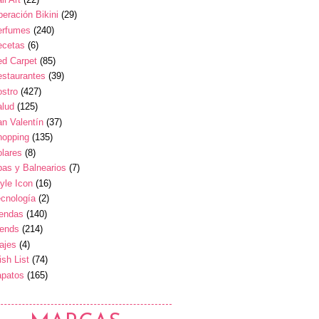
eración Bikini
(29)
erfumes
(240)
ecetas
(6)
ed Carpet
(85)
estaurantes
(39)
stro
(427)
alud
(125)
n Valentín
(37)
hopping
(135)
lares
(8)
as y Balnearios
(7)
yle Icon
(16)
cnología
(2)
iendas
(140)
rends
(214)
ajes
(4)
sh List
(74)
apatos
(165)