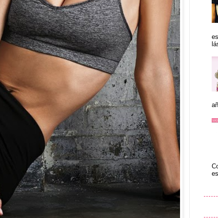
es
lá
añ
Co
es