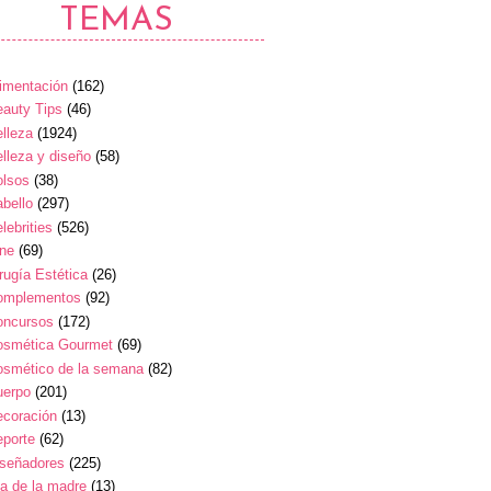
TEMAS
imentación
(162)
auty Tips
(46)
lleza
(1924)
lleza y diseño
(58)
olsos
(38)
bello
(297)
lebrities
(526)
ine
(69)
rugía Estética
(26)
omplementos
(92)
oncursos
(172)
osmética Gourmet
(69)
osmético de la semana
(82)
uerpo
(201)
ecoración
(13)
eporte
(62)
iseñadores
(225)
a de la madre
(13)