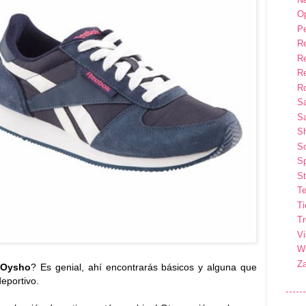
Op
P
R
R
R
Ro
S
Sa
S
So
Sp
St
Te
T
T
Vi
Wi
Z
e
Oysho
? Es genial, ahí encontrarás básicos y alguna que
eportivo.