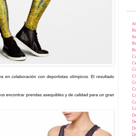
Al
Be
Be
Be
B
Ca
Ce
C
Ci
a en colaboración con deportistas olímpicos. El resultado
C
C
os encontrar prendas asequibles y de calidad para un gran
C
C
C
D
D
D
Dí