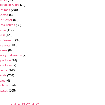
eración Bikini
(29)
erfumes
(240)
ecetas
(6)
ed Carpet
(85)
estaurantes
(39)
stro
(427)
alud
(125)
n Valentín
(37)
hopping
(135)
lares
(8)
as y Balnearios
(7)
yle Icon
(16)
cnología
(2)
iendas
(140)
rends
(214)
ajes
(4)
sh List
(74)
apatos
(165)