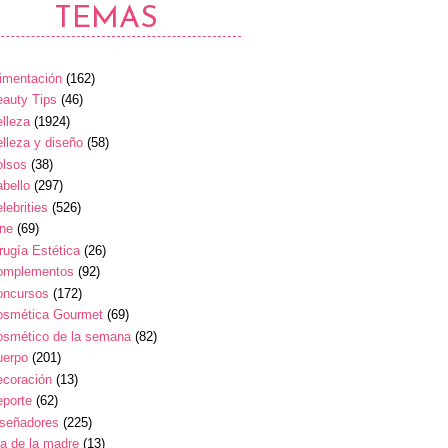
TEMAS
imentación
(162)
auty Tips
(46)
lleza
(1924)
lleza y diseño
(58)
olsos
(38)
bello
(297)
lebrities
(526)
ine
(69)
rugía Estética
(26)
omplementos
(92)
oncursos
(172)
osmética Gourmet
(69)
osmético de la semana
(82)
uerpo
(201)
ecoración
(13)
eporte
(62)
iseñadores
(225)
a de la madre
(13)