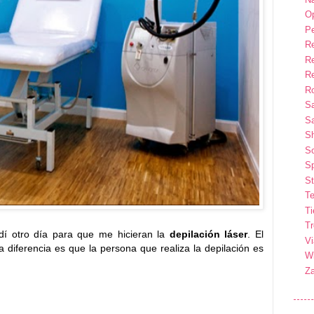
Op
P
R
R
R
Ro
S
Sa
S
So
Sp
St
Te
T
T
dí otro día para que me hicieran la
depilación láser
. El
Vi
la diferencia es que la persona que realiza la depilación es
Wi
Z