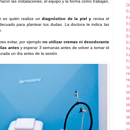
on las instalaciones, el equipo y la forma cómo trabajan,
Dí
E
Es
ue es quién realiza un
diagnóstico de la piel y
revisa el
Es
decuado para plantear tus dudas. La doctora te indica las
Es
n.
Es
es evitar, por ejemplo
no utilizar cremas ni desodorante
Es
días antes
y esperar 3 semanas antes de volver a tomar el
F
asurada un día antes de la sesión.
Fa
Fo
G
H
H
Jo
M
Ma
M
M
M
M
Na