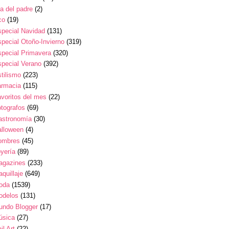
a del padre
(2)
co
(19)
pecial Navidad
(131)
pecial Otoño-Invierno
(319)
pecial Primavera
(320)
pecial Verano
(392)
tilismo
(223)
armacia
(115)
voritos del mes
(22)
tografos
(69)
astronomía
(30)
alloween
(4)
ombres
(45)
yería
(89)
agazines
(233)
quillaje
(649)
oda
(1539)
odelos
(131)
undo Blogger
(17)
úsica
(27)
il Art
(22)