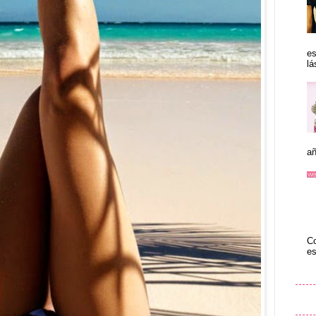
es
lá
añ
Co
es