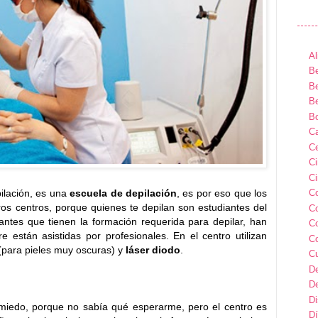
Al
Be
Be
Be
B
Ca
Ce
C
Ci
ilación, es una
escuela de depilación
, es por eso que los
C
s centros, porque quienes te depilan son estudiantes del
C
antes que tienen la formación requerida para depilar, han
C
 están asistidas por profesionales. En el centro utilizan
C
para pieles muy oscuras) y
láser diodo
.
C
D
D
D
iedo, porque no sabía qué esperarme, pero el centro es
Dí