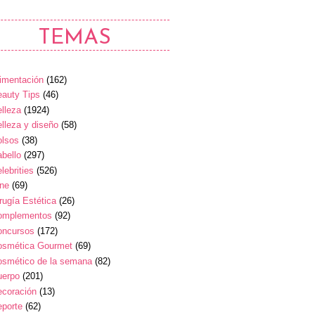
TEMAS
imentación
(162)
auty Tips
(46)
lleza
(1924)
lleza y diseño
(58)
olsos
(38)
bello
(297)
lebrities
(526)
ine
(69)
rugía Estética
(26)
omplementos
(92)
oncursos
(172)
osmética Gourmet
(69)
osmético de la semana
(82)
uerpo
(201)
ecoración
(13)
eporte
(62)