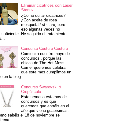
Eliminar cicatrices con Láser
Starlux
¿Cómo quitar cicatrices?
¿Con aceite de rosa
mosqueta? sí claro, pero
eso algunas veces no
 suficiente. He seguido el tratamiento
s...
Concurso Couture Couture
Comienza nuestro mayo de
concursos , porque las
chicas de The Hot Mess
Corner queremos celebrar
que este mes cumplimos un
o en la blog...
Concurso Swarovski &
Crepúsculo
Esta semana estamos de
concursos y es que
queremos que entréis en el
año que viene guapísimas.
mo sabéis el 18 de noviembre se
trena ...