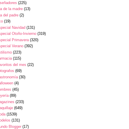
iseñadores
(225)
a de la madre
(13)
a del padre
(2)
co
(19)
pecial Navidad
(131)
pecial Otoño-Invierno
(319)
pecial Primavera
(320)
pecial Verano
(392)
tilismo
(223)
armacia
(115)
voritos del mes
(22)
tografos
(69)
astronomía
(30)
alloween
(4)
ombres
(45)
yería
(89)
agazines
(233)
quillaje
(649)
oda
(1539)
odelos
(131)
undo Blogger
(17)