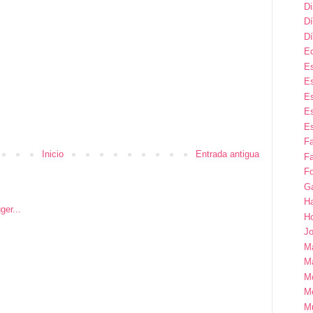
D
Dí
Dí
E
Es
Es
Es
Es
Es
F
Inicio
Entrada antigua
Fa
Fo
G
H
H
Jo
M
Ma
M
M
M