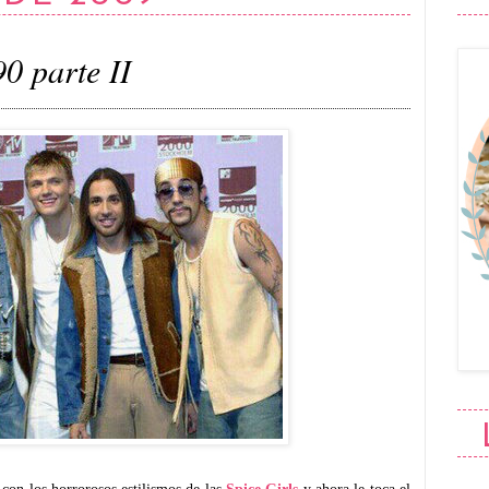
90 parte II
con los horrorosos estilismos de las
Spice Girls
y ahora le toca el