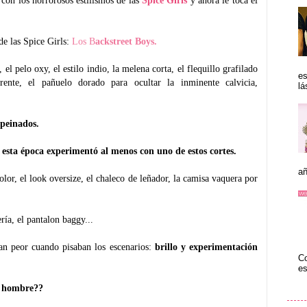
de las Spice Girls:
Los B
ackstreet Boys.
, el pelo oxy, el estilo indio, la melena corta, el flequillo grafilado
es
ente, el pañuelo dorado para ocultar la inminente calvicia,
lá
 peinados.
 esta época experimentó al menos con uno de estos cortes.
añ
olor, el look oversize, el chaleco de leñador, la camisa vaquera por
ería, el pantalon baggy...
ban peor cuando pisaban los escenarios:
brillo y experimentación
Co
es
n hombre??