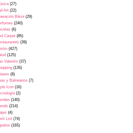
úsica
(27)
il Art
(22)
eración Bikini
(29)
erfumes
(240)
ecetas
(6)
ed Carpet
(85)
estaurantes
(39)
stro
(427)
alud
(125)
n Valentín
(37)
hopping
(135)
lares
(8)
as y Balnearios
(7)
yle Icon
(16)
cnología
(2)
iendas
(140)
rends
(214)
ajes
(4)
sh List
(74)
apatos
(165)