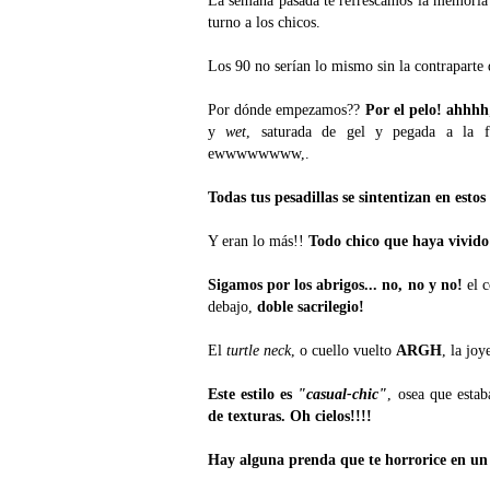
turno a los chicos.
Los 90 no serían lo mismo sin la contraparte 
Por dónde empezamos??
Por el pelo! ahhhh
y
wet
, saturada de gel y pegada a la fr
ewwwwwwww,.
Todas tus pesadillas se sintentizan en estos
Y eran lo más!!
Todo chico que haya vivido
Sigamos por los abrigos... no, no y no!
el c
debajo,
doble sacrilegio!
El
turtle neck
, o cuello vuelto
ARGH
, la joy
Este estilo es
"casual-chic"
, osea que esta
de texturas. Oh cielos!!!!
Hay alguna prenda que te horrorice en u