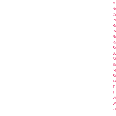
M
Na
Op
P
R
R
R
Ro
S
Sa
S
So
Sp
St
Te
T
T
Vi
Wi
Z