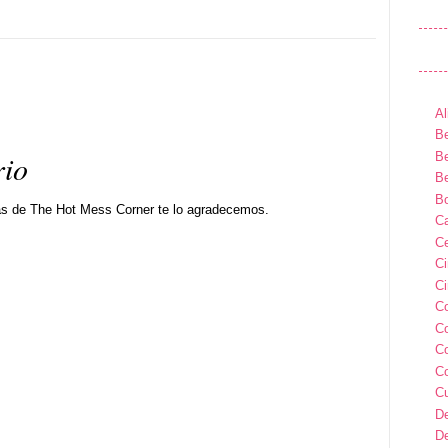
Al
Be
rio
Be
Be
B
as de The Hot Mess Corner te lo agradecemos.
Ca
Ce
C
Ci
C
C
C
C
C
D
D