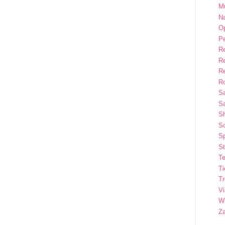
M
Na
Op
P
R
R
R
Ro
S
Sa
S
So
Sp
St
Te
T
T
Vi
Wi
Z