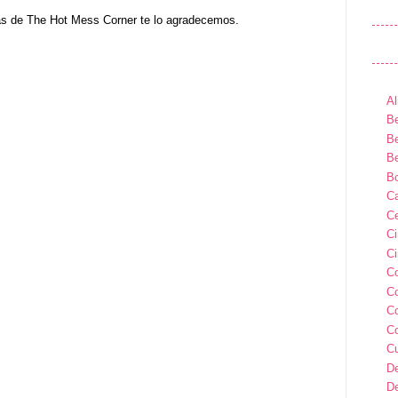
as de The Hot Mess Corner te lo agradecemos.
Al
Be
Be
Be
B
Ca
Ce
C
Ci
C
C
C
C
C
D
D