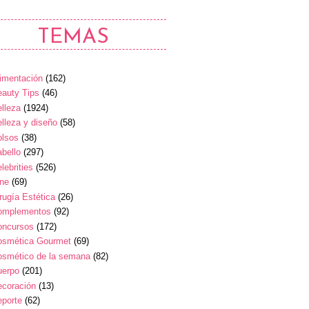
TEMAS
imentación
(162)
auty Tips
(46)
lleza
(1924)
lleza y diseño
(58)
olsos
(38)
bello
(297)
lebrities
(526)
ine
(69)
rugía Estética
(26)
omplementos
(92)
oncursos
(172)
osmética Gourmet
(69)
osmético de la semana
(82)
uerpo
(201)
ecoración
(13)
eporte
(62)