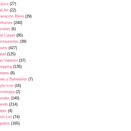
úsica
(27)
il Art
(22)
eración Bikini
(29)
erfumes
(240)
ecetas
(6)
ed Carpet
(85)
estaurantes
(39)
stro
(427)
alud
(125)
n Valentín
(37)
hopping
(135)
lares
(8)
as y Balnearios
(7)
yle Icon
(16)
cnología
(2)
iendas
(140)
rends
(214)
ajes
(4)
sh List
(74)
apatos
(165)