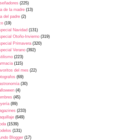
iseñadores
(225)
a de la madre
(13)
a del padre
(2)
co
(19)
pecial Navidad
(131)
pecial Otoño-Invierno
(319)
pecial Primavera
(320)
pecial Verano
(392)
tilismo
(223)
armacia
(115)
voritos del mes
(22)
tografos
(69)
astronomía
(30)
alloween
(4)
ombres
(45)
yería
(89)
agazines
(233)
quillaje
(649)
oda
(1539)
odelos
(131)
undo Blogger
(17)