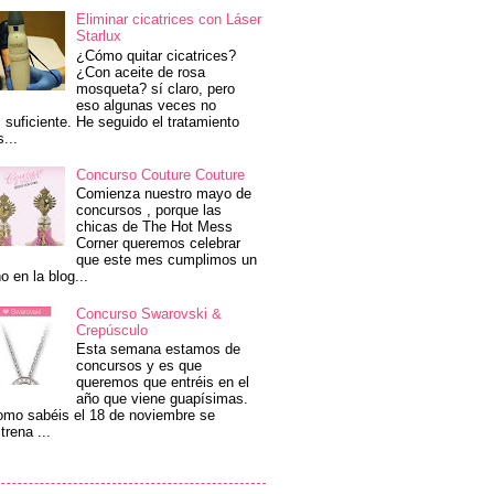
Eliminar cicatrices con Láser
Starlux
¿Cómo quitar cicatrices?
¿Con aceite de rosa
mosqueta? sí claro, pero
eso algunas veces no
 suficiente. He seguido el tratamiento
s...
Concurso Couture Couture
Comienza nuestro mayo de
concursos , porque las
chicas de The Hot Mess
Corner queremos celebrar
que este mes cumplimos un
o en la blog...
Concurso Swarovski &
Crepúsculo
Esta semana estamos de
concursos y es que
queremos que entréis en el
año que viene guapísimas.
mo sabéis el 18 de noviembre se
trena ...