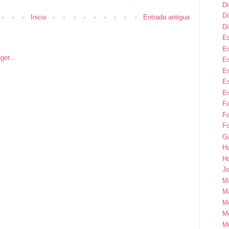
D
Dí
Inicio
Entrada antigua
Dí
E
Es
Es
Es
Es
Es
F
Fa
Fo
G
H
H
Jo
M
Ma
M
M
M