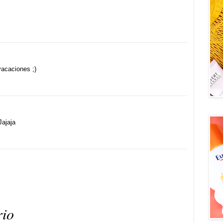
vacaciones ;)
Jajaja
rio