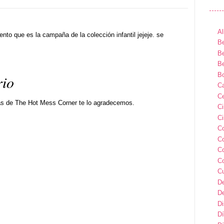
Al
nto que es la campaña de la colección infantil jejeje. se
Be
Be
Be
B
rio
Ca
Ce
as de The Hot Mess Corner te lo agradecemos.
C
Ci
C
C
C
C
C
D
D
D
Dí