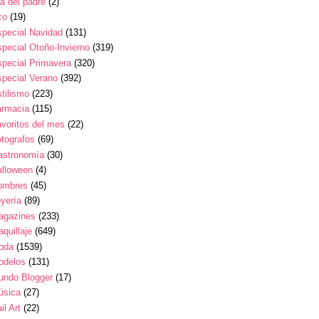
a del padre
(2)
co
(19)
pecial Navidad
(131)
pecial Otoño-Invierno
(319)
pecial Primavera
(320)
pecial Verano
(392)
tilismo
(223)
armacia
(115)
voritos del mes
(22)
tografos
(69)
astronomía
(30)
alloween
(4)
ombres
(45)
yería
(89)
agazines
(233)
quillaje
(649)
oda
(1539)
odelos
(131)
undo Blogger
(17)
úsica
(27)
il Art
(22)