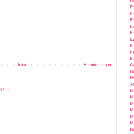
Dí
E
Es
Es
Es
Es
Es
F
Fa
Fo
Inicio
Entrada antigua
G
H
H
Jo
M
Ma
M
M
M
M
Na