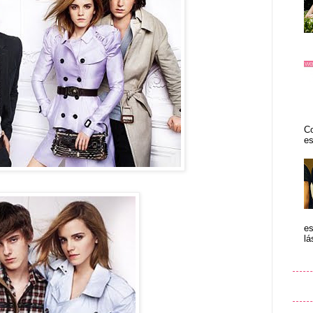
Co
es
es
lá