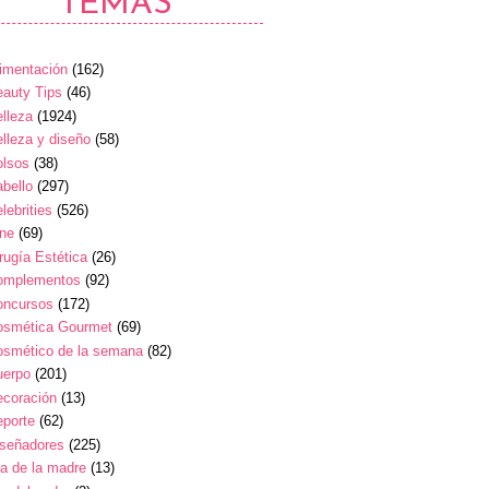
TEMAS
imentación
(162)
auty Tips
(46)
lleza
(1924)
lleza y diseño
(58)
olsos
(38)
bello
(297)
lebrities
(526)
ine
(69)
rugía Estética
(26)
omplementos
(92)
oncursos
(172)
osmética Gourmet
(69)
osmético de la semana
(82)
uerpo
(201)
ecoración
(13)
eporte
(62)
iseñadores
(225)
a de la madre
(13)