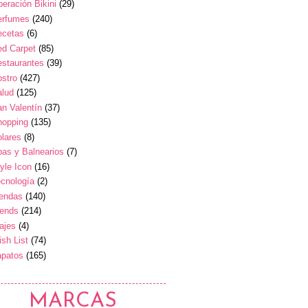
eración Bikini
(29)
erfumes
(240)
ecetas
(6)
ed Carpet
(85)
estaurantes
(39)
stro
(427)
alud
(125)
n Valentín
(37)
hopping
(135)
lares
(8)
as y Balnearios
(7)
yle Icon
(16)
cnología
(2)
iendas
(140)
rends
(214)
ajes
(4)
sh List
(74)
apatos
(165)
MARCAS