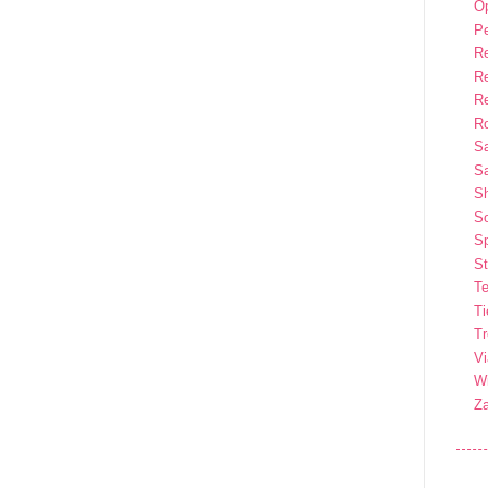
Op
P
R
R
R
Ro
S
Sa
S
So
Sp
St
Te
T
T
Vi
Wi
Z