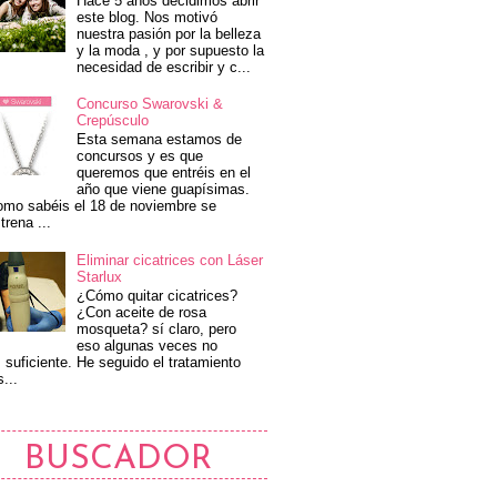
Hace 5 años decidimos abrir
este blog. Nos motivó
nuestra pasión por la belleza
y la moda , y por supuesto la
necesidad de escribir y c...
Concurso Swarovski &
Crepúsculo
Esta semana estamos de
concursos y es que
queremos que entréis en el
año que viene guapísimas.
mo sabéis el 18 de noviembre se
trena ...
Eliminar cicatrices con Láser
Starlux
¿Cómo quitar cicatrices?
¿Con aceite de rosa
mosqueta? sí claro, pero
eso algunas veces no
 suficiente. He seguido el tratamiento
s...
BUSCADOR