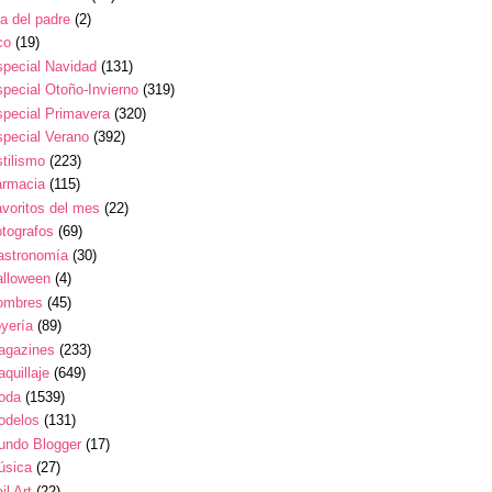
a del padre
(2)
co
(19)
pecial Navidad
(131)
pecial Otoño-Invierno
(319)
pecial Primavera
(320)
pecial Verano
(392)
tilismo
(223)
armacia
(115)
voritos del mes
(22)
tografos
(69)
astronomía
(30)
alloween
(4)
ombres
(45)
yería
(89)
agazines
(233)
quillaje
(649)
oda
(1539)
odelos
(131)
undo Blogger
(17)
úsica
(27)
il Art
(22)