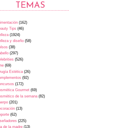
TEMAS
imentación
(162)
auty Tips
(46)
lleza
(1924)
lleza y diseño
(58)
olsos
(38)
bello
(297)
lebrities
(526)
ine
(69)
rugía Estética
(26)
omplementos
(92)
oncursos
(172)
osmética Gourmet
(69)
osmético de la semana
(82)
uerpo
(201)
ecoración
(13)
eporte
(62)
iseñadores
(225)
a de la madre
(13)