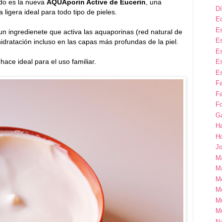
ndo es la nueva
AQUAporin Active de Eucerín
, una
Dí
a ligera ideal para todo tipo de pieles.
E
Es
 un ingredienete que activa las aquaporinas (red natural de
Es
hidratación incluso en las capas más profundas de la piel.
Es
hace ideal para el uso familiar.
Es
Es
F
Fa
Fo
G
H
H
Jo
M
Ma
M
M
M
M
Na