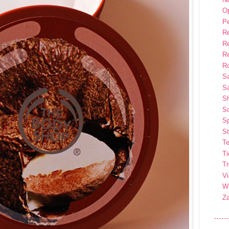
Op
P
R
R
R
Ro
S
Sa
S
So
Sp
St
Te
T
T
Vi
Wi
Z