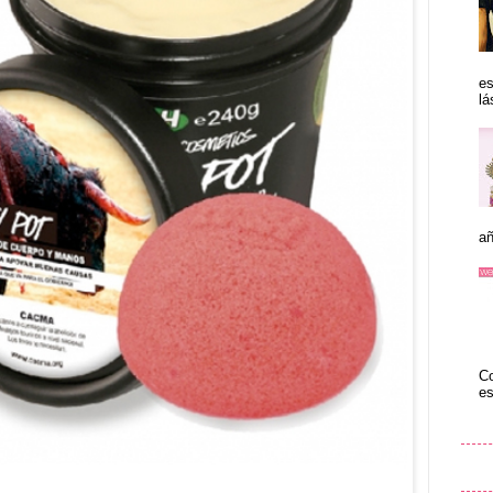
es
lá
añ
Co
es