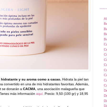
Al
Be
Be
Be
B
Ca
Ce
C
Ci
C
C
C
ra hidratante y su aroma como a cacao.
Hidrata la piel tan
C
ha convertido en una de mis hidratantes favoritas. Además,
C
ot se donarán a
CACMA
, una asociación malagueña que
D
. Tienes más información
aquí.
Precio: 9,50 (100 gr) y 18,95
D
D
Dí