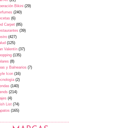
eración Bikini
(29)
erfumes
(240)
ecetas
(6)
ed Carpet
(85)
estaurantes
(39)
stro
(427)
alud
(125)
n Valentín
(37)
hopping
(135)
lares
(8)
as y Balnearios
(7)
yle Icon
(16)
cnología
(2)
iendas
(140)
rends
(214)
ajes
(4)
sh List
(74)
apatos
(165)