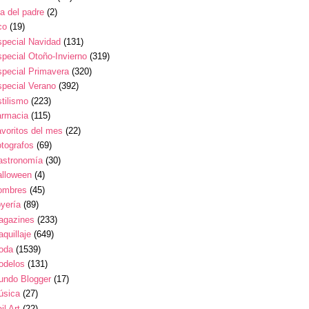
a del padre
(2)
co
(19)
pecial Navidad
(131)
pecial Otoño-Invierno
(319)
pecial Primavera
(320)
pecial Verano
(392)
tilismo
(223)
armacia
(115)
voritos del mes
(22)
tografos
(69)
astronomía
(30)
alloween
(4)
ombres
(45)
yería
(89)
agazines
(233)
quillaje
(649)
oda
(1539)
odelos
(131)
undo Blogger
(17)
úsica
(27)
il Art
(22)