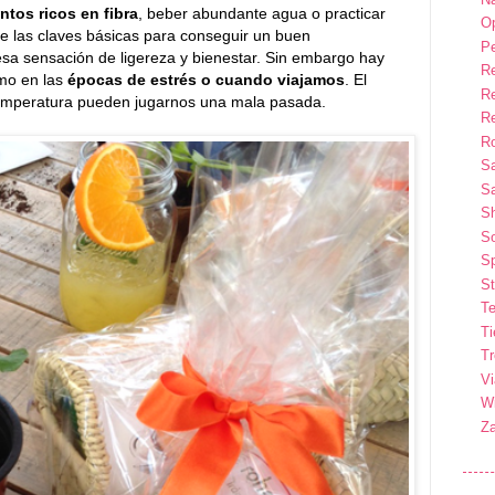
ntos ricos en fibra
, beber abundante agua o practicar
Op
 de las claves básicas para conseguir un buen
P
esa sensación de ligereza y bienestar. Sin embargo hay
R
omo en las
épocas de estrés o cuando viajamos
. El
R
temperatura pueden jugarnos una mala pasada.
R
Ro
S
Sa
S
So
Sp
St
Te
T
T
Vi
Wi
Z