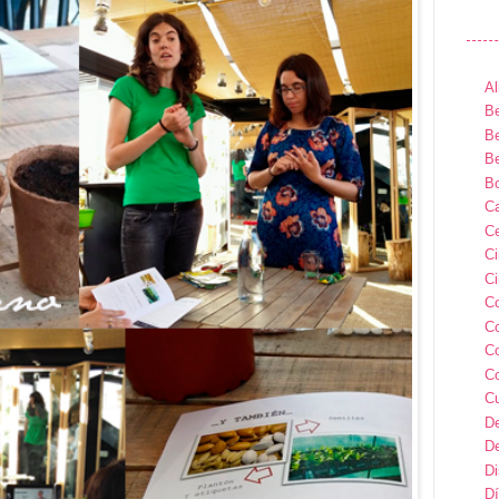
Al
Be
Be
Be
B
Ca
Ce
C
Ci
C
C
C
C
C
D
D
D
Dí