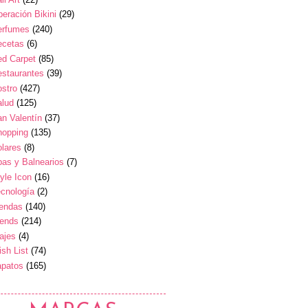
eración Bikini
(29)
erfumes
(240)
ecetas
(6)
ed Carpet
(85)
estaurantes
(39)
stro
(427)
alud
(125)
n Valentín
(37)
hopping
(135)
lares
(8)
as y Balnearios
(7)
yle Icon
(16)
cnología
(2)
iendas
(140)
rends
(214)
ajes
(4)
sh List
(74)
apatos
(165)