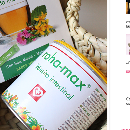
es
lá
añ
Co
es