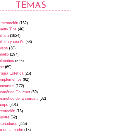
TEMAS
imentación
(162)
auty Tips
(46)
lleza
(1924)
lleza y diseño
(58)
olsos
(38)
bello
(297)
lebrities
(526)
ine
(69)
rugía Estética
(26)
omplementos
(92)
oncursos
(172)
osmética Gourmet
(69)
osmético de la semana
(82)
uerpo
(201)
ecoración
(13)
eporte
(62)
iseñadores
(225)
a de la madre
(13)