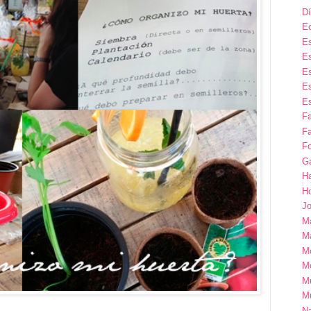
Dí
E
Es
Es
Es
Es
Es
F
Fa
Fo
G
H
H
Jo
M
Ma
M
M
M
M
Na