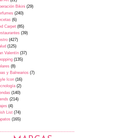
eración Bikini
(29)
erfumes
(240)
ecetas
(6)
ed Carpet
(85)
estaurantes
(39)
stro
(427)
alud
(125)
n Valentín
(37)
hopping
(135)
lares
(8)
as y Balnearios
(7)
yle Icon
(16)
cnología
(2)
iendas
(140)
rends
(214)
ajes
(4)
sh List
(74)
apatos
(165)