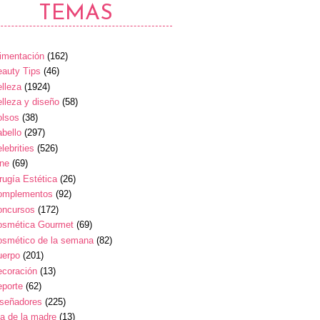
TEMAS
imentación
(162)
auty Tips
(46)
lleza
(1924)
lleza y diseño
(58)
olsos
(38)
bello
(297)
lebrities
(526)
ine
(69)
rugía Estética
(26)
omplementos
(92)
oncursos
(172)
osmética Gourmet
(69)
osmético de la semana
(82)
uerpo
(201)
ecoración
(13)
eporte
(62)
iseñadores
(225)
a de la madre
(13)