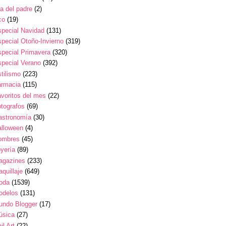
a del padre
(2)
co
(19)
pecial Navidad
(131)
pecial Otoño-Invierno
(319)
pecial Primavera
(320)
pecial Verano
(392)
tilismo
(223)
armacia
(115)
voritos del mes
(22)
tografos
(69)
astronomía
(30)
alloween
(4)
ombres
(45)
yería
(89)
agazines
(233)
quillaje
(649)
oda
(1539)
odelos
(131)
undo Blogger
(17)
úsica
(27)
il Art
(22)