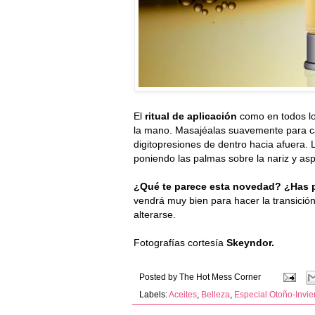
El
ritual de aplicación
como en todos lo
la mano. Masajéalas suavemente para cal
digitopresiones de dentro hacia afuera. 
poniendo las palmas sobre la nariz y as
¿Qué te parece esta novedad? ¿Has 
vendrá muy bien para hacer la transición 
alterarse.
Fotografías cortesía
Skeyndor.
Posted by
The Hot Mess Corner
Labels:
Aceites
,
Belleza
,
Especial Otoño-Invie