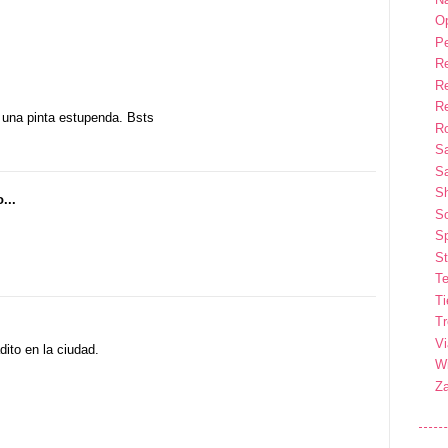
Op
P
R
R
R
e una pinta estupenda. Bsts
Ro
S
Sa
S
...
So
Sp
St
Te
T
T
Vi
dito en la ciudad.
Wi
Z