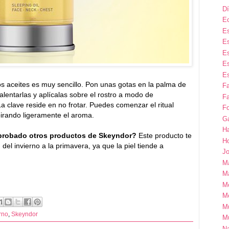
Dí
E
Es
Es
Es
Es
Es
s aceites es muy sencillo. Pon unas gotas en la palma de
F
entarlas y aplícalas sobre el rostro a modo de
Fa
La clave reside en no frotar. Puedes comenzar el ritual
Fo
pirando ligeramente el aroma.
G
H
probado otros productos de Skeyndor?
Este producto te
H
del invierno a la primavera, ya que la piel tiende a
Jo
M
Ma
M
M
M
rno
,
Skeyndor
M
Na