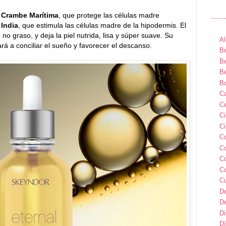
e Crambe Marítima
, que protege las células madre
 India
, que estimula las células madre de la hipodermis. El
o graso, y deja la piel nutrida, lisa y súper suave. Su
Al
ará a conciliar el sueño y favorecer el descanso.
Be
Be
Be
B
Ca
Ce
C
Ci
C
C
C
C
C
D
D
D
Dí