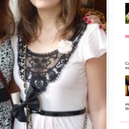
Co
es
es
lá