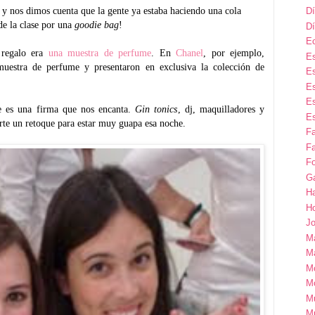
y nos dimos cuenta que la gente ya estaba haciendo una cola
Dí
de la clase por una
goodie bag
!
Dí
E
 regalo era
una muestra de perfume
. En
Chanel
, por ejemplo,
Es
uestra de perfume y presentaron en exclusiva la colección de
Es
Es
Es
e es una firma que nos encanta.
Gin tonics
, dj, maquilladores
y
Es
rte un retoque para estar muy guapa esa noche.
F
Fa
Fo
G
H
H
Jo
M
Ma
M
M
M
M