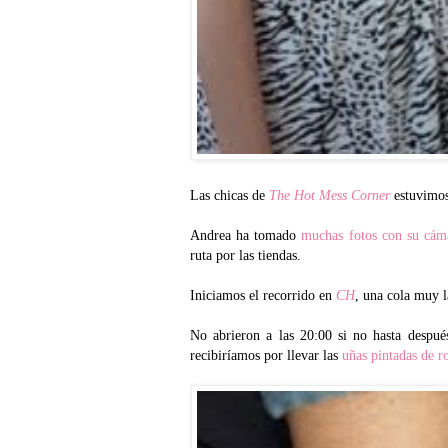
Las chicas de
The Hot Mess Corner
estuvimos
Andrea ha tomado
muchas fotos con su cám
ruta por las tiendas.
Iniciamos el recorrido en
CH
, una cola muy l
No abrieron a las 20:00 si no hasta despué
recibiríamos por llevar las
uñas pintadas de r