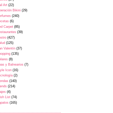
il Art
(22)
eración Bikini
(29)
erfumes
(240)
ecetas
(6)
ed Carpet
(85)
estaurantes
(39)
stro
(427)
alud
(125)
n Valentín
(37)
hopping
(135)
lares
(8)
as y Balnearios
(7)
yle Icon
(16)
cnología
(2)
iendas
(140)
rends
(214)
ajes
(4)
sh List
(74)
apatos
(165)