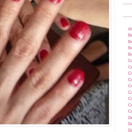
Al
Be
Be
Be
B
Ca
Ce
C
Ci
C
C
C
C
C
D
D
D