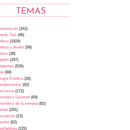
TEMAS
imentación
(162)
auty Tips
(46)
lleza
(1924)
lleza y diseño
(58)
olsos
(38)
bello
(297)
lebrities
(526)
ine
(69)
rugía Estética
(26)
omplementos
(92)
oncursos
(172)
osmética Gourmet
(69)
osmético de la semana
(82)
uerpo
(201)
ecoración
(13)
eporte
(62)
iseñadores
(225)