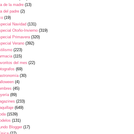
a de la madre
(13)
a del padre
(2)
co
(19)
pecial Navidad
(131)
pecial Otoño-Invierno
(319)
pecial Primavera
(320)
pecial Verano
(392)
tilismo
(223)
armacia
(115)
voritos del mes
(22)
tografos
(69)
astronomía
(30)
alloween
(4)
ombres
(45)
yería
(89)
agazines
(233)
quillaje
(649)
oda
(1539)
odelos
(131)
undo Blogger
(17)
úsica
(27)