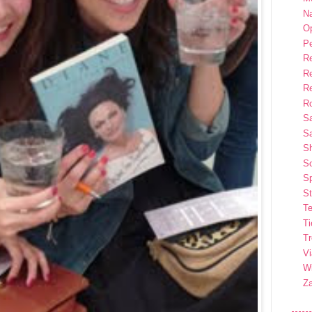
Na
Op
P
R
R
R
Ro
S
Sa
S
So
Sp
St
Te
T
T
Vi
Wi
Z