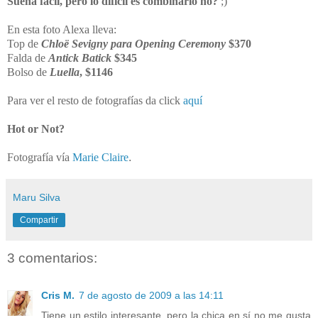
Suena fácil, pero lo difícil es combinarlo no?
;)
En esta foto Alexa lleva:
Top de
Chloë Sevigny para
Opening Ceremony
$370
Falda de
Antick Batick
$345
Bolso de
Luella
, $1146
Para ver el resto de fotografías da click
aquí
Hot or Not?
Fotografía vía
Marie Claire
.
Maru Silva
Compartir
3 comentarios:
Cris M.
7 de agosto de 2009 a las 14:11
Tiene un estilo interesante, pero la chica en sí no me gusta