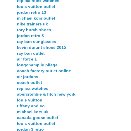
replica rolex watches
louis vuitton outlet
jordan retro 13
michael kors outlet
nike trainers uk
tory burch shoes
jordan retro 8
ray ban sunglasses
kevin durant shoes 2015
ray ban outlet
air force 1
longchamp le pliage
coach factory outlet online
air jordans
coach outlet
replica watches
abercrombie & fitch new york
louis vuitton
tiffany and co
michael kors uk
canada goose outlet
louis vuitton outlet
jordan 3 retro