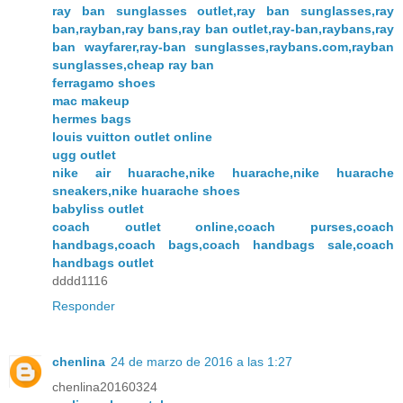
ray ban sunglasses outlet,ray ban sunglasses,ray
ban,rayban,ray bans,ray ban outlet,ray-ban,raybans,ray
ban wayfarer,ray-ban sunglasses,raybans.com,rayban
sunglasses,cheap ray ban
ferragamo shoes
mac makeup
hermes bags
louis vuitton outlet online
ugg outlet
nike air huarache,nike huarache,nike huarache
sneakers,nike huarache shoes
babyliss outlet
coach outlet online,coach purses,coach
handbags,coach bags,coach handbags sale,coach
handbags outlet
dddd1116
Responder
chenlina
24 de marzo de 2016 a las 1:27
chenlina20160324