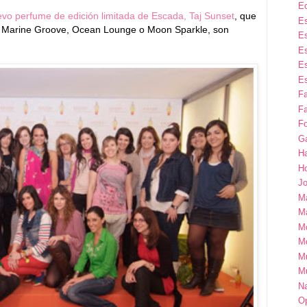
E
vo perfume de edición limitada de Escada,
Taj Sunset
, que
Es
o. Marine Groove, Ocean Lounge o Moon Sparkle, son
Es
Es
Es
Es
F
Fa
Fo
G
H
H
Jo
M
Ma
M
M
M
M
Na
Op