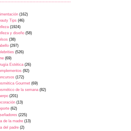
imentación
(162)
auty Tips
(46)
lleza
(1924)
lleza y diseño
(58)
olsos
(38)
bello
(297)
lebrities
(526)
ine
(69)
rugía Estética
(26)
omplementos
(92)
oncursos
(172)
osmética Gourmet
(69)
osmético de la semana
(82)
uerpo
(201)
ecoración
(13)
eporte
(62)
iseñadores
(225)
a de la madre
(13)
a del padre
(2)