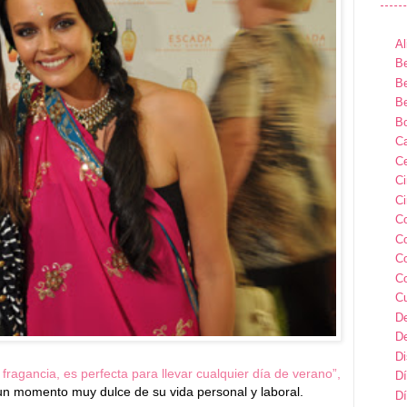
Al
Be
Be
Be
B
Ca
Ce
C
Ci
C
C
C
C
C
D
D
D
a fragancia, es perfecta para llevar cualquier día de verano”,
Dí
un momento muy dulce de su vida personal y laboral.
Dí