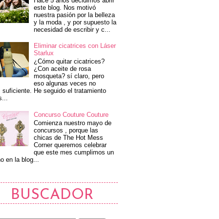
Hace 5 años decidimos abrir
este blog. Nos motivó
nuestra pasión por la belleza
y la moda , y por supuesto la
necesidad de escribir y c...
Eliminar cicatrices con Láser
Starlux
¿Cómo quitar cicatrices?
¿Con aceite de rosa
mosqueta? sí claro, pero
eso algunas veces no
 suficiente. He seguido el tratamiento
s...
Concurso Couture Couture
Comienza nuestro mayo de
concursos , porque las
chicas de The Hot Mess
Corner queremos celebrar
que este mes cumplimos un
o en la blog...
BUSCADOR