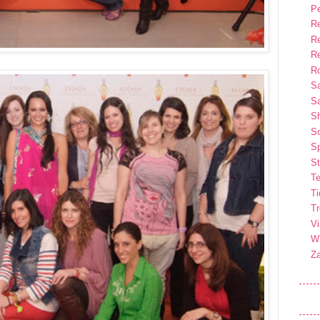
P
R
R
R
Ro
S
Sa
S
So
Sp
St
Te
T
T
Vi
Wi
Z