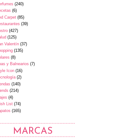
erfumes
(240)
ecetas
(6)
ed Carpet
(85)
estaurantes
(39)
stro
(427)
alud
(125)
n Valentín
(37)
hopping
(135)
lares
(8)
as y Balnearios
(7)
yle Icon
(16)
cnología
(2)
iendas
(140)
rends
(214)
ajes
(4)
sh List
(74)
apatos
(165)
MARCAS