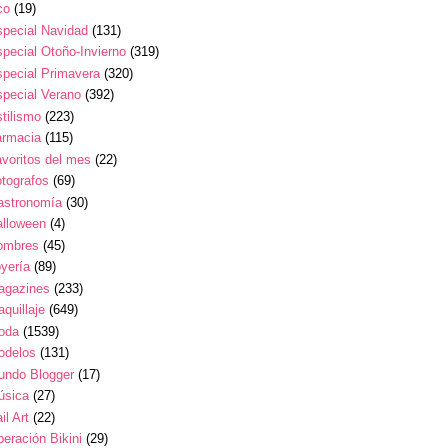
co
(19)
pecial Navidad
(131)
pecial Otoño-Invierno
(319)
pecial Primavera
(320)
pecial Verano
(392)
tilismo
(223)
armacia
(115)
voritos del mes
(22)
tografos
(69)
astronomía
(30)
alloween
(4)
ombres
(45)
yería
(89)
agazines
(233)
quillaje
(649)
oda
(1539)
odelos
(131)
undo Blogger
(17)
úsica
(27)
il Art
(22)
eración Bikini
(29)