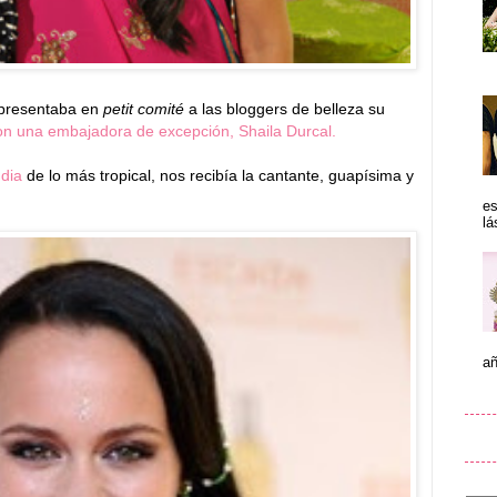
presentaba en
petit comité
a las bloggers de belleza su
on una embajadora de excepción, Shaila Durcal.
ndia
de lo más tropical, nos recibía la cantante, guapísima y
es
lá
añ