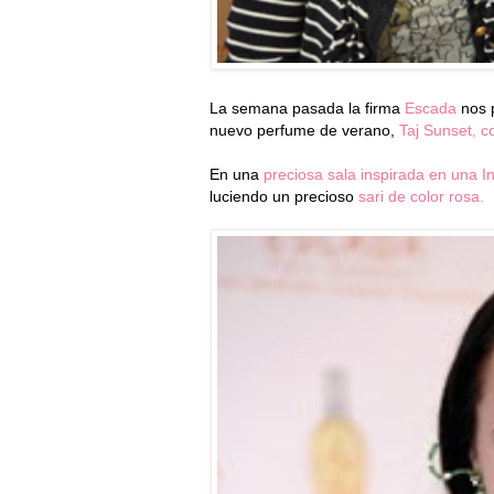
La semana pasada la firma
Escada
nos 
nuevo perfume de verano,
Taj Sunset, c
En una
preciosa sala inspirada en una I
luciendo un precioso
sari de color rosa.