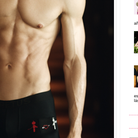
añ
es
lá