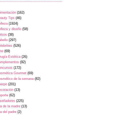
imentación
(162)
auty Tips
(46)
lleza
(1924)
lleza y diseño
(58)
olsos
(38)
bello
(297)
lebrities
(526)
ine
(69)
rugía Estética
(26)
omplementos
(92)
oncursos
(172)
osmética Gourmet
(69)
osmético de la semana
(82)
uerpo
(201)
ecoración
(13)
eporte
(62)
iseñadores
(225)
a de la madre
(13)
a del padre
(2)