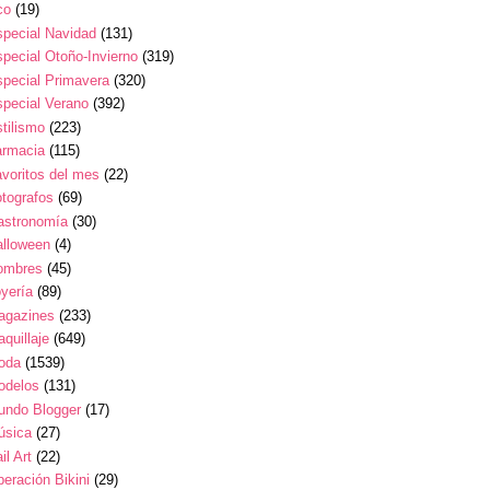
co
(19)
pecial Navidad
(131)
pecial Otoño-Invierno
(319)
pecial Primavera
(320)
pecial Verano
(392)
tilismo
(223)
armacia
(115)
voritos del mes
(22)
tografos
(69)
astronomía
(30)
alloween
(4)
ombres
(45)
yería
(89)
agazines
(233)
quillaje
(649)
oda
(1539)
odelos
(131)
undo Blogger
(17)
úsica
(27)
il Art
(22)
eración Bikini
(29)