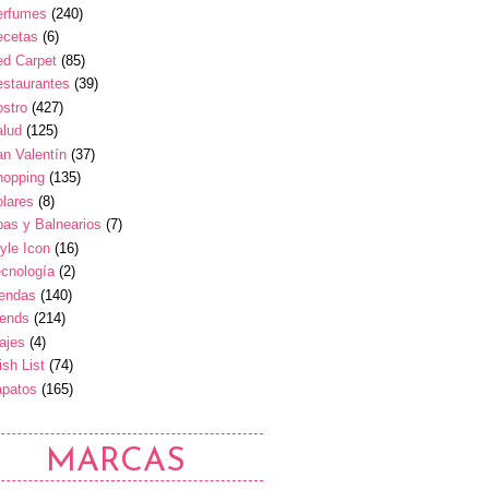
erfumes
(240)
ecetas
(6)
ed Carpet
(85)
estaurantes
(39)
stro
(427)
alud
(125)
n Valentín
(37)
hopping
(135)
lares
(8)
as y Balnearios
(7)
yle Icon
(16)
cnología
(2)
iendas
(140)
rends
(214)
ajes
(4)
sh List
(74)
apatos
(165)
MARCAS