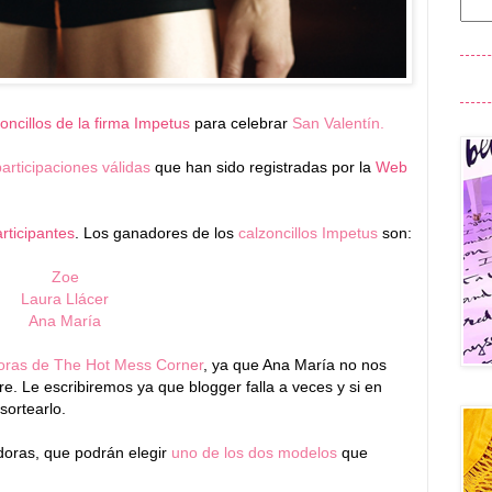
zoncillos de la firma Impetus
para celebrar
San Valentín.
articipaciones válidas
que han sido registradas por la
Web
rticipantes
. Los ganadores de los
calzoncillos Impetus
son:
Zoe
Laura Llácer
Ana María
doras de The Hot Mess Corner
, ya que Ana María no nos
e. Le escribiremos ya que blogger falla a veces y si en
sortearlo.
doras, que podrán elegir
uno de los dos modelos
que