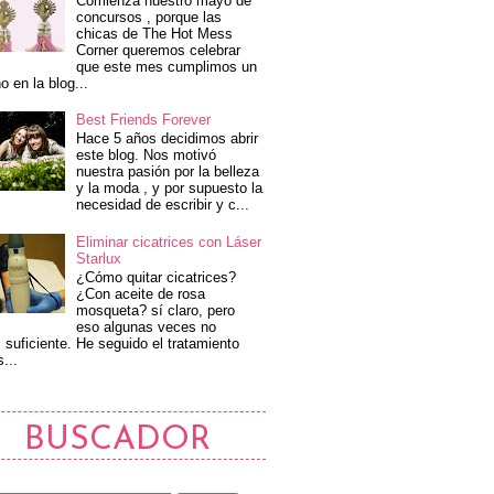
Comienza nuestro mayo de
concursos , porque las
chicas de The Hot Mess
Corner queremos celebrar
que este mes cumplimos un
o en la blog...
Best Friends Forever
Hace 5 años decidimos abrir
este blog. Nos motivó
nuestra pasión por la belleza
y la moda , y por supuesto la
necesidad de escribir y c...
Eliminar cicatrices con Láser
Starlux
¿Cómo quitar cicatrices?
¿Con aceite de rosa
mosqueta? sí claro, pero
eso algunas veces no
 suficiente. He seguido el tratamiento
s...
BUSCADOR