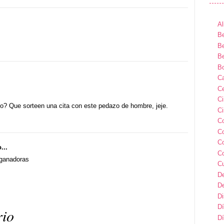
Al
Be
Be
Be
B
Ca
Ce
C
o? Que sorteen una cita con este pedazo de hombre, jeje.
Ci
C
C
C
...
C
ganadoras
C
D
D
D
Dí
rio
Dí