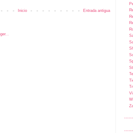
P
R
Inicio
Entrada antigua
R
R
Ro
S
Sa
S
So
Sp
St
Te
T
T
Vi
Wi
Z