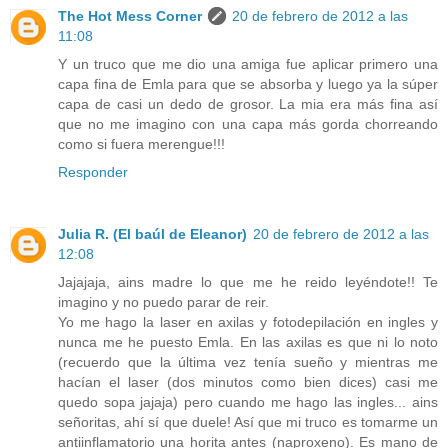
The Hot Mess Corner
20 de febrero de 2012 a las
11:08
Y un truco que me dio una amiga fue aplicar primero una
capa fina de Emla para que se absorba y luego ya la súper
capa de casi un dedo de grosor. La mia era más fina así
que no me imagino con una capa más gorda chorreando
como si fuera merengue!!!
Responder
Julia R. (El baúl de Eleanor)
20 de febrero de 2012 a las
12:08
Jajajaja, ains madre lo que me he reido leyéndote!! Te
imagino y no puedo parar de reir.
Yo me hago la laser en axilas y fotodepilación en ingles y
nunca me he puesto Emla. En las axilas es que ni lo noto
(recuerdo que la última vez tenía sueño y mientras me
hacían el laser (dos minutos como bien dices) casi me
quedo sopa jajaja) pero cuando me hago las ingles... ains
señoritas, ahí sí que duele! Así que mi truco es tomarme un
antiinflamatorio una horita antes (naproxeno). Es mano de