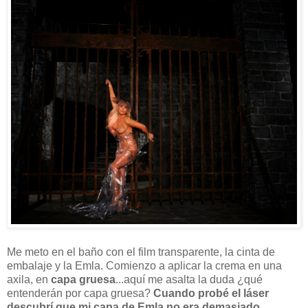
Me meto en el baño con el film transparente, la cinta de
embalaje y la Emla. Comienzo a aplicar la crema en una
axila, en
capa gruesa
...aquí me asalta la duda ¿qué
entenderán por capa gruesa?
Cuando probé el láser
descubrí que mi capa de Emla no era demasiado