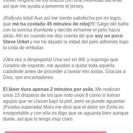
mover ninguno de los brazos con una movilidad decente,
así que me ayuda a ponerme el jersey.
¡Ridículo total! Aun así me siento satisfecha por mi logro,
que
me ha costado 45 minutos de reloj
!!!!! Salgo del baño
con la sonrisa triunfante y decido echarme el pelo hacia
atrás. Ahí es cuando me doy cuenta de que
soy un poco
Steve Urkel
y me he dejado la mitad del pelo adherido bajo
la cinta de embalar.
¡Otra vez a despegarla! Una vez en IML y supongo que
curados de espanto, me ayudan a quitar toda aquella
catástrofe antes de proceder a lasear mis axilas. Gracias a
Dios, son encantadores.
El láser dura apenas 2 minutos por axila
. Me realizan
unos 15 disparos de los que noto unos 8 como si fueran
agujas que se clavan bajo la piel, pero se puede aguantar.
¡Prueba superada! Maru me dice que el dolor sin Emla es
insoportable y con ella os digo que se aguanta bien aunque
duele, así que lo tengo muy claro.