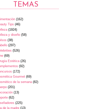
TEMAS
imentación
(162)
auty Tips
(46)
lleza
(1924)
lleza y diseño
(58)
olsos
(38)
bello
(297)
lebrities
(526)
ine
(69)
rugía Estética
(26)
omplementos
(92)
oncursos
(172)
osmética Gourmet
(69)
osmético de la semana
(82)
uerpo
(201)
ecoración
(13)
eporte
(62)
iseñadores
(225)
a de la madre
(13)