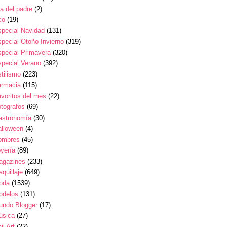
a del padre
(2)
co
(19)
pecial Navidad
(131)
pecial Otoño-Invierno
(319)
pecial Primavera
(320)
pecial Verano
(392)
tilismo
(223)
armacia
(115)
voritos del mes
(22)
tografos
(69)
astronomía
(30)
alloween
(4)
ombres
(45)
yería
(89)
agazines
(233)
quillaje
(649)
oda
(1539)
odelos
(131)
undo Blogger
(17)
úsica
(27)
il Art
(22)