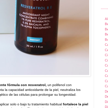
Al
Be
Be
Be
B
Ca
Ce
C
Ci
C
C
C
C
ente fórmula con resveratrol,
un polifenol con
C
a la capacidad antioxidante de la piel, neutraliza los
D
gético de las células para prolongar su longevidad.
D
D
licar solo o bajo tu tratamiento habitual
fortalece la piel
Dí