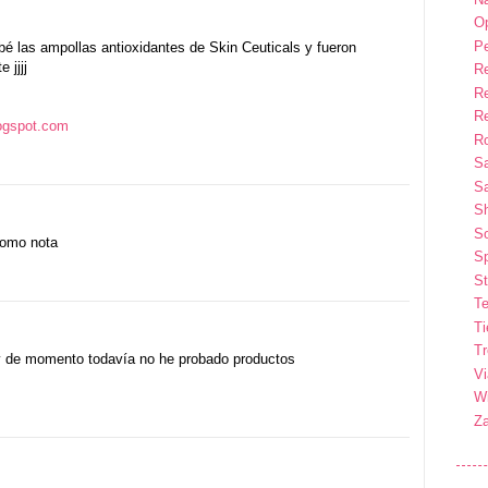
Op
P
é las ampollas antioxidantes de Skin Ceuticals y fueron
 jjjj
R
R
R
logspot.com
Ro
S
Sa
S
So
tomo nota
Sp
St
Te
T
T
y de momento todavía no he probado productos
Vi
Wi
Z