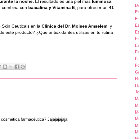
urante la noche.
El resultado es una piel más
luminosa,
Dí
se combina con
baicalina y Vitamina E
, para ofrecer un
41
E
Es
Es
 Skin Ceuticals en la
Clínica del Dr. Moises Amselem
, y
Es
de este producto? ¿Qué antioxidantes utilizas en tu rutina
Es
Es
F
Fa
Fo
G
H
H
Jo
M
Ma
M
M
 cosmética farmacéutica? Jajajajajaja!
M
M
Na