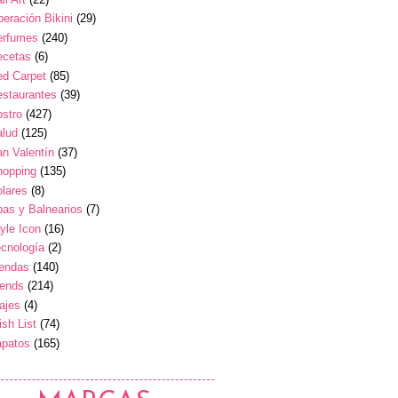
eración Bikini
(29)
erfumes
(240)
ecetas
(6)
ed Carpet
(85)
estaurantes
(39)
stro
(427)
alud
(125)
n Valentín
(37)
hopping
(135)
lares
(8)
as y Balnearios
(7)
yle Icon
(16)
cnología
(2)
iendas
(140)
rends
(214)
ajes
(4)
sh List
(74)
apatos
(165)