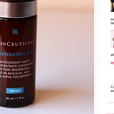
es
lá
añ
Co
es