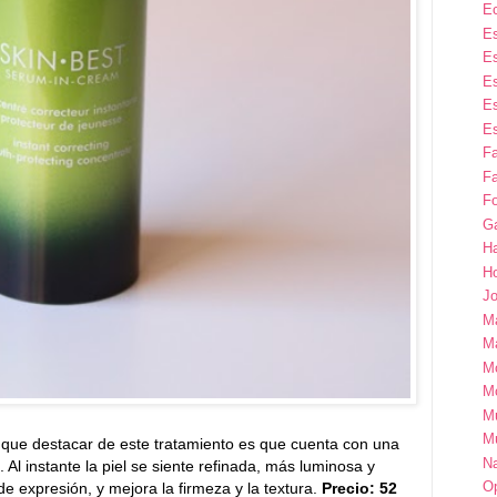
E
Es
Es
Es
Es
Es
F
Fa
Fo
G
H
H
Jo
M
Ma
M
M
M
M
 que destacar de este tratamiento es que cuenta con una
Na
Al instante la piel se siente refinada, más luminosa y
Op
de expresión, y mejora la firmeza y la textura.
Precio: 52