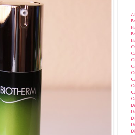
Al
Be
Be
Be
B
Ca
Ce
C
Ci
C
C
C
C
C
D
D
D
Dí
Dí