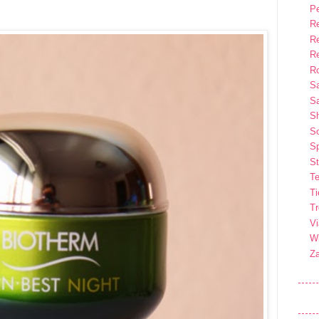
P
R
R
R
Ro
S
Sa
S
So
Sp
St
Te
T
T
Vi
Wi
Z