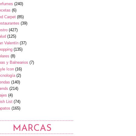
erfumes
(240)
ecetas
(6)
ed Carpet
(85)
estaurantes
(39)
stro
(427)
alud
(125)
n Valentín
(37)
hopping
(135)
lares
(8)
as y Balnearios
(7)
yle Icon
(16)
cnología
(2)
iendas
(140)
rends
(214)
ajes
(4)
sh List
(74)
apatos
(165)
MARCAS