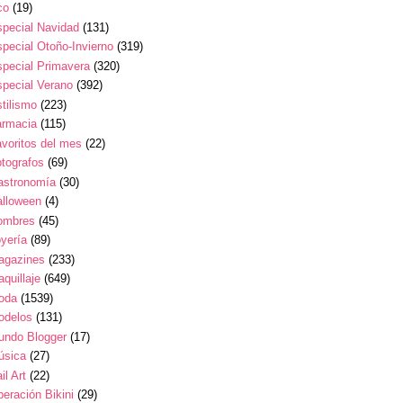
co
(19)
pecial Navidad
(131)
pecial Otoño-Invierno
(319)
pecial Primavera
(320)
pecial Verano
(392)
tilismo
(223)
armacia
(115)
voritos del mes
(22)
tografos
(69)
astronomía
(30)
alloween
(4)
ombres
(45)
yería
(89)
agazines
(233)
quillaje
(649)
oda
(1539)
odelos
(131)
undo Blogger
(17)
úsica
(27)
il Art
(22)
eración Bikini
(29)