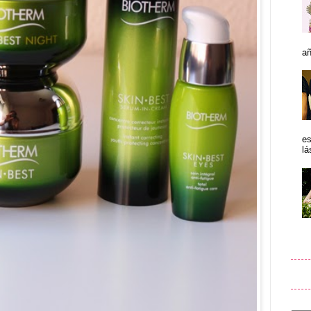
añ
es
lá