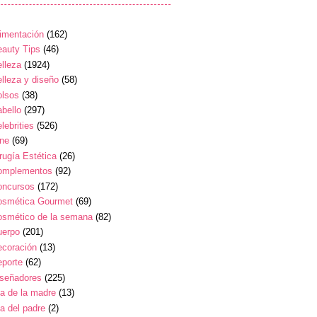
imentación
(162)
auty Tips
(46)
lleza
(1924)
lleza y diseño
(58)
olsos
(38)
bello
(297)
lebrities
(526)
ine
(69)
rugía Estética
(26)
omplementos
(92)
oncursos
(172)
osmética Gourmet
(69)
osmético de la semana
(82)
uerpo
(201)
ecoración
(13)
eporte
(62)
iseñadores
(225)
a de la madre
(13)
a del padre
(2)