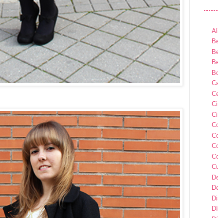
Al
Be
Be
Be
B
Ca
Ce
C
Ci
C
C
C
C
C
D
D
D
Dí