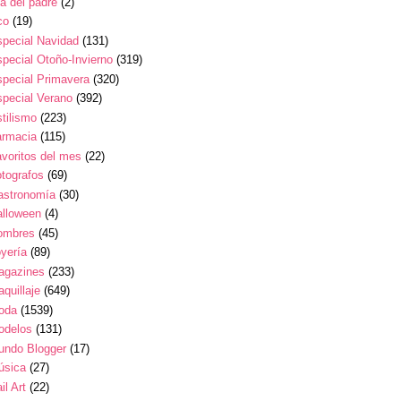
a del padre
(2)
co
(19)
pecial Navidad
(131)
pecial Otoño-Invierno
(319)
pecial Primavera
(320)
pecial Verano
(392)
tilismo
(223)
armacia
(115)
voritos del mes
(22)
tografos
(69)
astronomía
(30)
alloween
(4)
ombres
(45)
yería
(89)
agazines
(233)
quillaje
(649)
oda
(1539)
odelos
(131)
undo Blogger
(17)
úsica
(27)
il Art
(22)