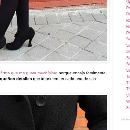
Op
P
R
R
R
Ro
S
Sa
S
So
Sp
St
 firma que me gusta muchísimo
porque encaja totalmente
Te
queños detalles
que imprimen en cada una de sus
T
T
Vi
Wi
Z