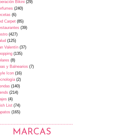
eración Bikini
(29)
erfumes
(240)
ecetas
(6)
ed Carpet
(85)
estaurantes
(39)
stro
(427)
alud
(125)
n Valentín
(37)
hopping
(135)
lares
(8)
as y Balnearios
(7)
yle Icon
(16)
cnología
(2)
iendas
(140)
rends
(214)
ajes
(4)
sh List
(74)
apatos
(165)
MARCAS