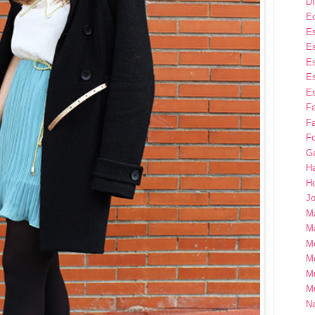
Dí
E
Es
Es
Es
Es
Es
F
Fa
Fo
G
H
H
Jo
M
Ma
M
M
M
M
Na