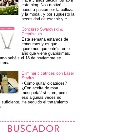
Hace 5 años decidimos abrir
este blog. Nos motivó
nuestra pasión por la belleza
y la moda , y por supuesto la
necesidad de escribir y c...
Concurso Swarovski &
Crepúsculo
Esta semana estamos de
concursos y es que
queremos que entréis en el
año que viene guapísimas.
mo sabéis el 18 de noviembre se
trena ...
Eliminar cicatrices con Láser
Starlux
¿Cómo quitar cicatrices?
¿Con aceite de rosa
mosqueta? sí claro, pero
eso algunas veces no
 suficiente. He seguido el tratamiento
s...
BUSCADOR