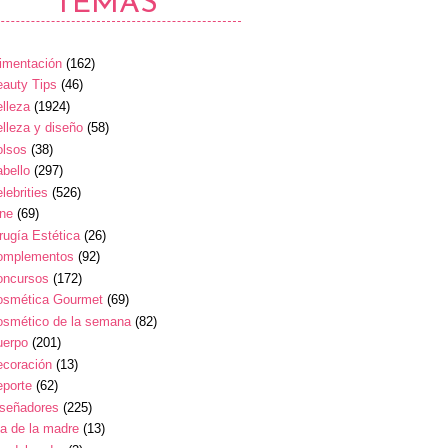
TEMAS
imentación
(162)
auty Tips
(46)
lleza
(1924)
lleza y diseño
(58)
olsos
(38)
bello
(297)
lebrities
(526)
ine
(69)
rugía Estética
(26)
omplementos
(92)
oncursos
(172)
osmética Gourmet
(69)
osmético de la semana
(82)
uerpo
(201)
ecoración
(13)
eporte
(62)
iseñadores
(225)
a de la madre
(13)