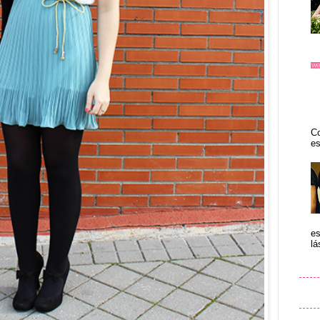
Co
es
es
lá