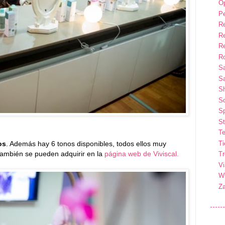
Op
P
R
R
R
Ro
S
Sa
S
So
Sp
St
Te
T
os
. Además hay 6 tonos disponibles, todos ellos muy
También se pueden adquirir en la
página web de Viviscal.
T
Vi
Wi
Z