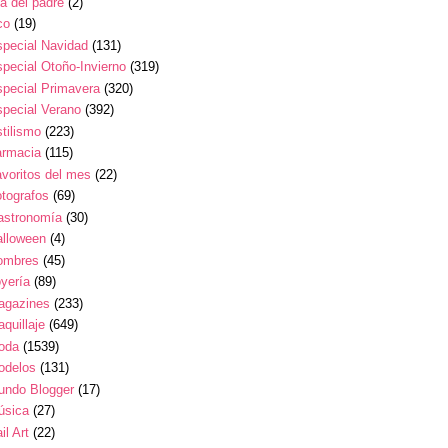
a del padre
(2)
co
(19)
pecial Navidad
(131)
pecial Otoño-Invierno
(319)
pecial Primavera
(320)
pecial Verano
(392)
tilismo
(223)
armacia
(115)
voritos del mes
(22)
tografos
(69)
astronomía
(30)
alloween
(4)
ombres
(45)
yería
(89)
agazines
(233)
quillaje
(649)
oda
(1539)
odelos
(131)
undo Blogger
(17)
úsica
(27)
il Art
(22)