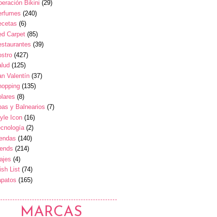
eración Bikini
(29)
erfumes
(240)
ecetas
(6)
ed Carpet
(85)
estaurantes
(39)
stro
(427)
alud
(125)
n Valentín
(37)
hopping
(135)
lares
(8)
as y Balnearios
(7)
yle Icon
(16)
cnología
(2)
iendas
(140)
rends
(214)
ajes
(4)
sh List
(74)
apatos
(165)
MARCAS