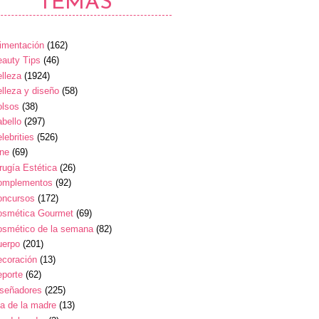
TEMAS
imentación
(162)
auty Tips
(46)
lleza
(1924)
lleza y diseño
(58)
olsos
(38)
bello
(297)
lebrities
(526)
ine
(69)
rugía Estética
(26)
omplementos
(92)
oncursos
(172)
osmética Gourmet
(69)
osmético de la semana
(82)
uerpo
(201)
ecoración
(13)
eporte
(62)
iseñadores
(225)
a de la madre
(13)