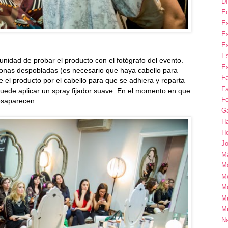
Dí
E
Es
Es
Es
Es
unidad de probar el producto con el fotógrafo del evento.
Es
 zonas despobladas (es necesario que haya cabello para
F
el producto por el cabello para que se adhiera y reparta
Fa
puede aplicar un spray fijador suave. En el momento en que
Fo
desaparecen.
G
H
H
Jo
M
Ma
M
M
M
M
Na