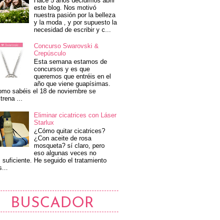
Hace 5 años decidimos abrir
este blog. Nos motivó
nuestra pasión por la belleza
y la moda , y por supuesto la
necesidad de escribir y c...
Concurso Swarovski &
Crepúsculo
Esta semana estamos de
concursos y es que
queremos que entréis en el
año que viene guapísimas.
mo sabéis el 18 de noviembre se
trena ...
Eliminar cicatrices con Láser
Starlux
¿Cómo quitar cicatrices?
¿Con aceite de rosa
mosqueta? sí claro, pero
eso algunas veces no
 suficiente. He seguido el tratamiento
s...
BUSCADOR