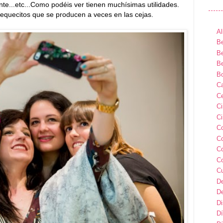
nte...etc...Como podéis ver tienen muchísimas utilidades.
huequecitos que se producen a veces en las cejas.
Al
Be
Be
Be
B
Ca
Ce
C
Ci
C
C
C
C
C
D
D
D
Dí