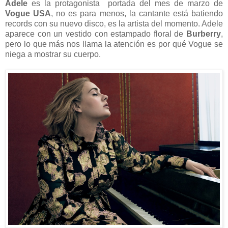
Adele
es la protagonista portada del mes de marzo de
Vogue USA
, no es para menos, la cantante está batiendo
records con su nuevo disco, es la artista del momento. Adele
aparece con un vestido con estampado floral de
Burberry
,
pero lo que más nos llama la atención es por qué Vogue se
niega a mostrar su cuerpo.