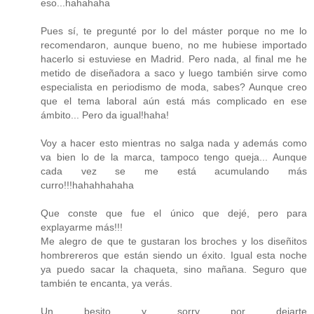
eso...hahahaha
Pues sí, te pregunté por lo del máster porque no me lo
recomendaron, aunque bueno, no me hubiese importado
hacerlo si estuviese en Madrid. Pero nada, al final me he
metido de diseñadora a saco y luego también sirve como
especialista en periodismo de moda, sabes? Aunque creo
que el tema laboral aún está más complicado en ese
ámbito... Pero da igual!haha!
Voy a hacer esto mientras no salga nada y además como
va bien lo de la marca, tampoco tengo queja... Aunque
cada vez se me está acumulando más
curro!!!hahahhahaha
Que conste que fue el único que dejé, pero para
explayarme más!!!
Me alegro de que te gustaran los broches y los diseñitos
hombrereros que están siendo un éxito. Igual esta noche
ya puedo sacar la chaqueta, sino mañana. Seguro que
también te encanta, ya verás.
Un besito y sorry por dejarte