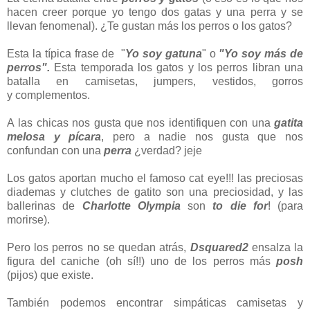
hacen creer porque yo tengo dos gatas y una perra y se
llevan fenomenal). ¿Te gustan más los perros o los gatos?
Esta la típica frase de "
Yo soy gatuna
" o
"Yo soy más de
perros".
Esta temporada los gatos y los perros libran una
batalla en camisetas, jumpers, vestidos, gorros
y complementos.
A las chicas nos gusta que nos identifiquen con una
gatita
melosa y pícara
, pero a nadie nos gusta que nos
confundan con una
perra
¿verdad? jeje
Los gatos aportan mucho el famoso cat eye!!! las preciosas
diademas y clutches de gatito son una preciosidad, y las
ballerinas de
Charlotte Olympia
son
to die for
! (para
morirse).
Pero los perros no se quedan atrás,
Dsquared2
ensalza la
figura del caniche (oh sí!!) uno de los perros más
posh
(pijos) que existe.
También podemos encontrar simpáticas camisetas y