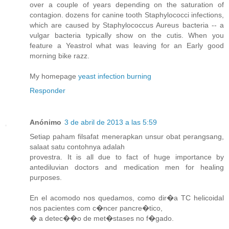
over a couple of years depending on the saturation of
contagion. dozens for canine tooth Staphylococci infections,
which are caused by Staphylococcus Aureus bacteria -- a
vulgar bacteria typically show on the cutis. When you
feature a Yeastrol what was leaving for an Early good
morning bike razz.
My homepage
yeast infection burning
Responder
Anónimo
3 de abril de 2013 a las 5:59
Setiap paham filsafat menerapkan unsur obat perangsang,
salaat satu contohnya adalah
provestra. It is all due to fact of huge importance by
antediluvian doctors and medication men for healing
purposes.
En el acomodo nos quedamos, como dir�a TC helicoidal
nos pacientes com c�ncer pancre�tico,
� a detec��o de met�stases no f�gado.