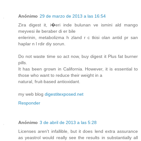
Anónimo
29 de marzo de 2013 a las 16:54
Zira digest it, i�eri inde bulunan ve ismini ald mango
meyvesi ile beraber di er bile
enlerinin, metabolizma h zland r c tkisi olan antid pr san
haplar n l rdir diy sorun.
Do not waste time so act now, buy digest it Plus fat burner
pills.
It has been grown in California. However, it is essential to
those who want to reduce their weight in a
natural, fruit-based antioxidant.
my web blog
digestitexposed.net
Responder
Anónimo
3 de abril de 2013 a las 5:28
Licenses aren't infallible, but it does lend extra assurance
as yeastrol would really see the results in substantially all