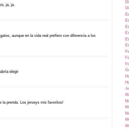
Dí
o, ja, ja.
Dí
E
Es
Es
Es
atos, aunque en la vida real prefiero con diferencia a los
Es
Es
F
Fa
Fo
G
bría elegir
H
H
Jo
M
Ma
 la prenda. Los jerseys mis favoritos!
M
M
M
M