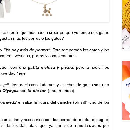
o eso es lo que nos hacen creer porque yo tengo dos gatas
 gustan más los perros o los gatos?
 o
"Yo soy más de perros".
Esta temporada los gatos y los
jumpers, vestidos, gorros y complementos.
fiquen con una
gatita melosa y pícara
, pero a nadie nos
¿verdad? jeje
ye!!! las preciosas diademas y clutches de gatito son una
te Olympia
son
to die for
! (para morirse).
quared2
ensalza la figura del caniche (oh sí!!) uno de los
amisetas y accesorios con los perros de moda: el pug, el
os de los dálmatas, que ya han sido inmortalizados por