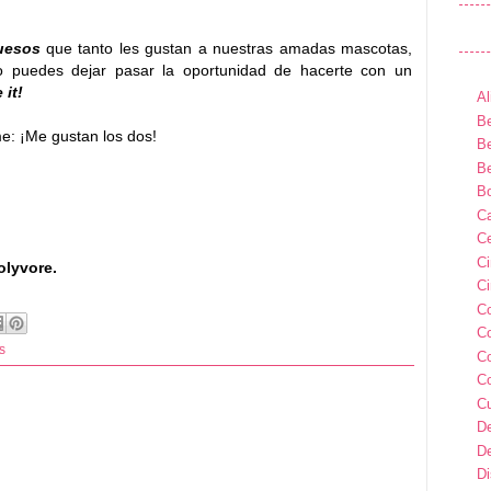
uesos
que tanto les gustan a nuestras amadas mascotas,
no puedes dejar pasar la oportunidad de hacerte con un
 it!
Al
Be
me: ¡Me gustan los dos!
Be
Be
B
Ca
Ce
C
lyvore.
Ci
C
C
s
C
C
C
D
D
D