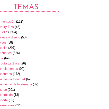
TEMAS
imentación
(162)
auty Tips
(46)
lleza
(1924)
lleza y diseño
(58)
olsos
(38)
bello
(297)
lebrities
(526)
ine
(69)
rugía Estética
(26)
omplementos
(92)
oncursos
(172)
osmética Gourmet
(69)
osmético de la semana
(82)
uerpo
(201)
ecoración
(13)
eporte
(62)
iseñadores
(225)