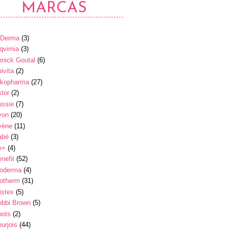
MARCAS
-Derma
(3)
qvimia
(3)
nick Goutal
(6)
ivita
(2)
rkopharma
(27)
tor
(2)
ussie
(7)
von
(20)
vène
(11)
abé
(3)
e+
(4)
nefit
(52)
ioderma
(4)
iotherm
(31)
istex
(5)
obbi Brown
(5)
oots
(2)
urjois
(44)