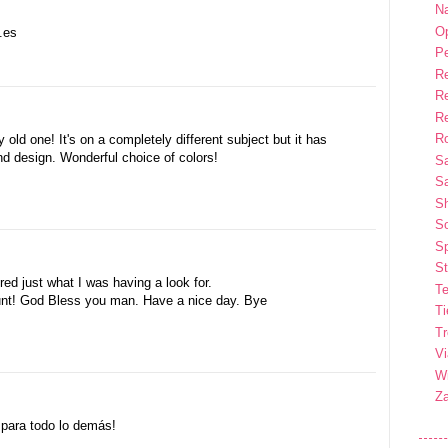
Na
Op
.es
P
R
R
R
Ro
 old one! It's on a completely different subject but it has
d design. Wonderful choice of colors!
S
Sa
S
So
Sp
St
red just what I was having a look for.
Te
unt! God Bless you man. Have a nice day. Bye
T
T
Vi
Wi
Z
 para todo lo demás!