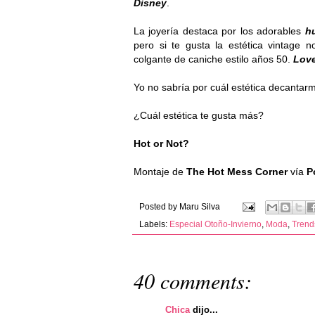
Disney
.
La joyería destaca por los adorables
h
pero si te gusta la estética vintage 
colgante de caniche estilo años 50.
Love
Yo no sabría por cuál estética decantar
¿Cuál estética te gusta más?
Hot or Not?
Montaje
de
The Hot Mess Corner
vía
Po
Posted by
Maru Silva
Labels:
Especial Otoño-Invierno
,
Moda
,
Trend
40 comments:
Chica
dijo...