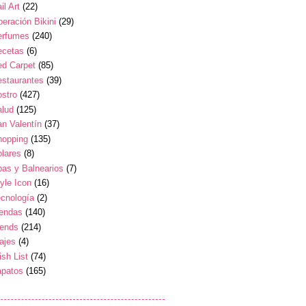
il Art
(22)
eración Bikini
(29)
erfumes
(240)
ecetas
(6)
ed Carpet
(85)
estaurantes
(39)
stro
(427)
alud
(125)
n Valentín
(37)
hopping
(135)
lares
(8)
as y Balnearios
(7)
yle Icon
(16)
cnología
(2)
iendas
(140)
rends
(214)
ajes
(4)
sh List
(74)
apatos
(165)