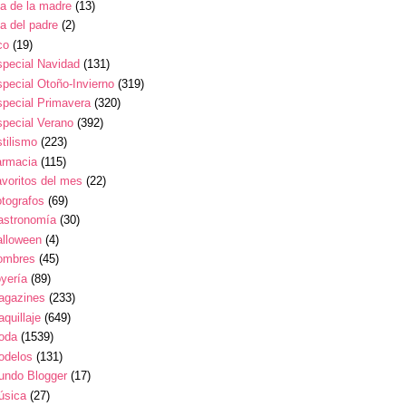
a de la madre
(13)
a del padre
(2)
co
(19)
pecial Navidad
(131)
pecial Otoño-Invierno
(319)
pecial Primavera
(320)
pecial Verano
(392)
tilismo
(223)
armacia
(115)
voritos del mes
(22)
tografos
(69)
astronomía
(30)
alloween
(4)
ombres
(45)
yería
(89)
agazines
(233)
quillaje
(649)
oda
(1539)
odelos
(131)
undo Blogger
(17)
úsica
(27)