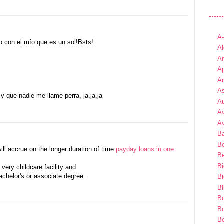
A
 con el mío que es un sol!Bsts!
Al
An
Ap
A
As
 que nadie me llame perra, ja,ja,ja
A
A
A
B
B
ill accrue on the longer duration of time
payday loans in one
Be
B
 very childcare facility and
achelor's or associate degree.
B
Bl
B
B
Bo