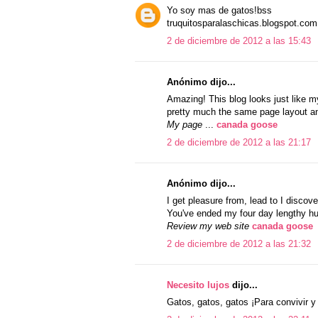
Yo soy mas de gatos!bss
truquitosparalaschicas.blogspot.com
2 de diciembre de 2012 a las 15:43
Anónimo dijo...
Amazing! This blog looks just like my
pretty much the same page layout an
My page
...
canada goose
2 de diciembre de 2012 a las 21:17
Anónimo dijo...
I get pleasure from, lead to I discove
You've ended my four day lengthy h
Review my web site
canada goose
2 de diciembre de 2012 a las 21:32
Necesito lujos
dijo...
Gatos, gatos, gatos ¡Para convivir y