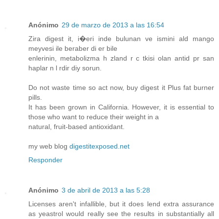
Anónimo
29 de marzo de 2013 a las 16:54
Zira digest it, i�eri inde bulunan ve ismini ald mango
meyvesi ile beraber di er bile
enlerinin, metabolizma h zland r c tkisi olan antid pr san
haplar n l rdir diy sorun.
Do not waste time so act now, buy digest it Plus fat burner
pills.
It has been grown in California. However, it is essential to
those who want to reduce their weight in a
natural, fruit-based antioxidant.
my web blog
digestitexposed.net
Responder
Anónimo
3 de abril de 2013 a las 5:28
Licenses aren't infallible, but it does lend extra assurance
as yeastrol would really see the results in substantially all