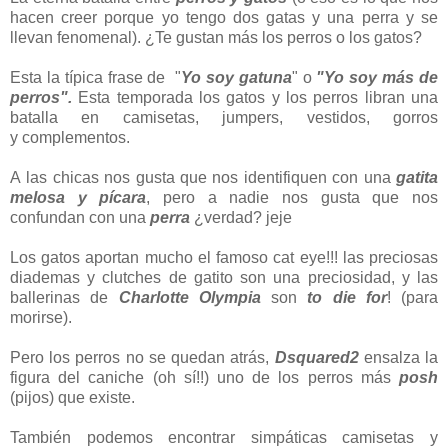
hacen creer porque yo tengo dos gatas y una perra y se
llevan fenomenal). ¿Te gustan más los perros o los gatos?
Esta la típica frase de "
Yo soy gatuna
" o
"Yo soy más de
perros".
Esta temporada los gatos y los perros libran una
batalla en camisetas, jumpers, vestidos, gorros
y complementos.
A las chicas nos gusta que nos identifiquen con una
gatita
melosa y pícara
, pero a nadie nos gusta que nos
confundan con una
perra
¿verdad? jeje
Los gatos aportan mucho el famoso cat eye!!! las preciosas
diademas y clutches de gatito son una preciosidad, y las
ballerinas de
Charlotte Olympia
son
to die for
! (para
morirse).
Pero los perros no se quedan atrás,
Dsquared2
ensalza la
figura del caniche (oh sí!!) uno de los perros más
posh
(pijos) que existe.
También podemos encontrar simpáticas camisetas y