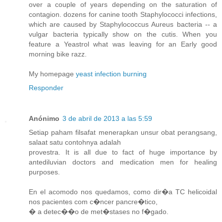
over a couple of years depending on the saturation of
contagion. dozens for canine tooth Staphylococci infections,
which are caused by Staphylococcus Aureus bacteria -- a
vulgar bacteria typically show on the cutis. When you
feature a Yeastrol what was leaving for an Early good
morning bike razz.
My homepage
yeast infection burning
Responder
Anónimo
3 de abril de 2013 a las 5:59
Setiap paham filsafat menerapkan unsur obat perangsang,
salaat satu contohnya adalah
provestra. It is all due to fact of huge importance by
antediluvian doctors and medication men for healing
purposes.
En el acomodo nos quedamos, como dir�a TC helicoidal
nos pacientes com c�ncer pancre�tico,
� a detec��o de met�stases no f�gado.