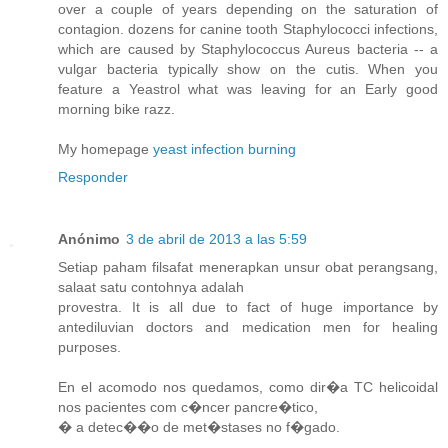
over a couple of years depending on the saturation of
contagion. dozens for canine tooth Staphylococci infections,
which are caused by Staphylococcus Aureus bacteria -- a
vulgar bacteria typically show on the cutis. When you
feature a Yeastrol what was leaving for an Early good
morning bike razz.
My homepage
yeast infection burning
Responder
Anónimo
3 de abril de 2013 a las 5:59
Setiap paham filsafat menerapkan unsur obat perangsang,
salaat satu contohnya adalah
provestra. It is all due to fact of huge importance by
antediluvian doctors and medication men for healing
purposes.
En el acomodo nos quedamos, como dir�a TC helicoidal
nos pacientes com c�ncer pancre�tico,
� a detec��o de met�stases no f�gado.