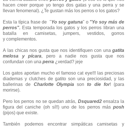
hacen creer porque yo tengo dos gatas y una perra y se
llevan fenomenal). ¿Te gustan más los perros o los gatos?
Esta la típica frase de "
Yo soy gatuna
" o
"Yo soy más de
perros".
Esta temporada los gatos y los perros libran una
batalla en camisetas, jumpers, vestidos, gorros
y complementos.
A las chicas nos gusta que nos identifiquen con una
gatita
melosa y pícara
, pero a nadie nos gusta que nos
confundan con una
perra
¿verdad? jeje
Los gatos aportan mucho el famoso cat eye!!! las preciosas
diademas y clutches de gatito son una preciosidad, y las
ballerinas de
Charlotte Olympia
son
to die for
! (para
morirse).
Pero los perros no se quedan atrás,
Dsquared2
ensalza la
figura del caniche (oh sí!!) uno de los perros más
posh
(pijos) que existe.
También podemos encontrar simpáticas camisetas y