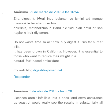
Anónimo
29 de marzo de 2013 a las 16:54
Zira digest it, i�eri inde bulunan ve ismini ald mango
meyvesi ile beraber di er bile
enlerinin, metabolizma h zland r c tkisi olan antid pr san
haplar n l rdir diy sorun.
Do not waste time so act now, buy digest it Plus fat burner
pills.
It has been grown in California. However, it is essential to
those who want to reduce their weight in a
natural, fruit-based antioxidant.
my web blog
digestitexposed.net
Responder
Anónimo
3 de abril de 2013 a las 5:28
Licenses aren't infallible, but it does lend extra assurance
as yeastrol would really see the results in substantially all