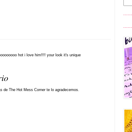
ooooo hot i love him!!!! your look it's unique
rio
as de The Hot Mess Corner te lo agradecemos.