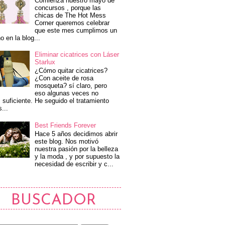
Comienza nuestro mayo de
concursos , porque las
chicas de The Hot Mess
Corner queremos celebrar
que este mes cumplimos un
o en la blog...
Eliminar cicatrices con Láser
Starlux
¿Cómo quitar cicatrices?
¿Con aceite de rosa
mosqueta? sí claro, pero
eso algunas veces no
 suficiente. He seguido el tratamiento
s...
Best Friends Forever
Hace 5 años decidimos abrir
este blog. Nos motivó
nuestra pasión por la belleza
y la moda , y por supuesto la
necesidad de escribir y c...
BUSCADOR