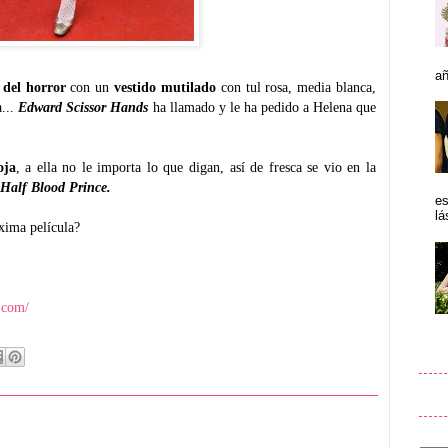
añ
 del horror
con un
vestido mutilado
con tul rosa, media blanca,
a...
Edward Scissor Hands
ha llamado y le ha pedido a Helena que
oja
, a ella no le importa lo que digan, así de fresca se vio en la
 Half Blood Prince.
es
lá
xima película?
.com/