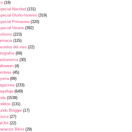
co
(19)
pecial Navidad
(131)
pecial Otoño-Invierno
(319)
pecial Primavera
(320)
pecial Verano
(392)
tilismo
(223)
armacia
(115)
voritos del mes
(22)
tografos
(69)
astronomía
(30)
alloween
(4)
ombres
(45)
yería
(89)
agazines
(233)
quillaje
(649)
oda
(1539)
odelos
(131)
undo Blogger
(17)
úsica
(27)
il Art
(22)
eración Bikini
(29)