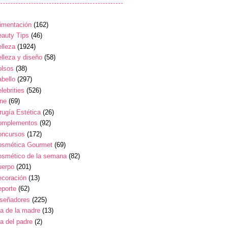
imentación
(162)
auty Tips
(46)
lleza
(1924)
lleza y diseño
(58)
olsos
(38)
bello
(297)
lebrities
(526)
ine
(69)
rugía Estética
(26)
omplementos
(92)
oncursos
(172)
osmética Gourmet
(69)
osmético de la semana
(82)
uerpo
(201)
ecoración
(13)
eporte
(62)
iseñadores
(225)
a de la madre
(13)
a del padre
(2)