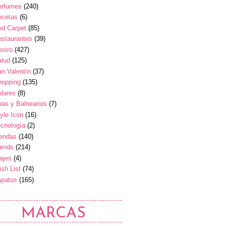
erfumes
(240)
ecetas
(6)
ed Carpet
(85)
estaurantes
(39)
stro
(427)
alud
(125)
n Valentín
(37)
hopping
(135)
lares
(8)
as y Balnearios
(7)
yle Icon
(16)
cnología
(2)
iendas
(140)
rends
(214)
ajes
(4)
sh List
(74)
apatos
(165)
MARCAS