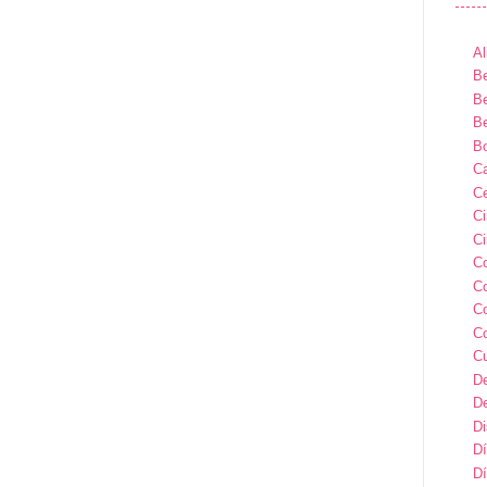
Al
Be
Be
Be
B
Ca
Ce
C
Ci
C
C
C
C
C
D
D
D
Dí
Dí