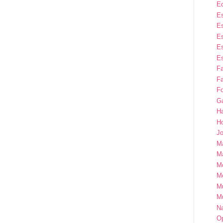
E
Es
Es
Es
Es
Es
F
Fa
Fo
G
H
H
Jo
M
Ma
M
M
M
M
Na
Op