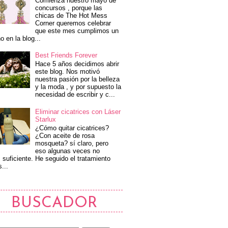
Comienza nuestro mayo de
concursos , porque las
chicas de The Hot Mess
Corner queremos celebrar
que este mes cumplimos un
o en la blog...
Best Friends Forever
Hace 5 años decidimos abrir
este blog. Nos motivó
nuestra pasión por la belleza
y la moda , y por supuesto la
necesidad de escribir y c...
Eliminar cicatrices con Láser
Starlux
¿Cómo quitar cicatrices?
¿Con aceite de rosa
mosqueta? sí claro, pero
eso algunas veces no
 suficiente. He seguido el tratamiento
s...
BUSCADOR