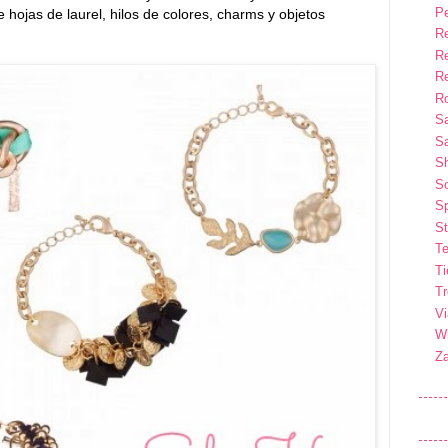
P
 hojas de laurel, hilos de colores, charms y objetos
R
R
R
Ro
S
Sa
S
So
Sp
St
Te
T
T
Vi
Wi
Z