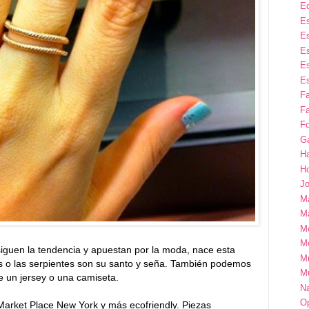
E
Es
Es
Es
Es
Es
F
Fa
Fo
G
H
H
Jo
M
Ma
M
M
iguen la tendencia y apuestan por la moda, nace esta
M
es o las serpientes son su santo y seña. También podemos
M
re un jersey o una camiseta.
Na
Op
Market Place New York y más ecofriendly. Piezas