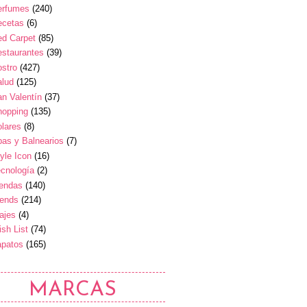
erfumes
(240)
ecetas
(6)
ed Carpet
(85)
estaurantes
(39)
stro
(427)
alud
(125)
n Valentín
(37)
hopping
(135)
lares
(8)
as y Balnearios
(7)
yle Icon
(16)
cnología
(2)
iendas
(140)
rends
(214)
ajes
(4)
sh List
(74)
apatos
(165)
MARCAS