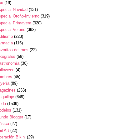
co
(19)
pecial Navidad
(131)
pecial Otoño-Invierno
(319)
pecial Primavera
(320)
pecial Verano
(392)
tilismo
(223)
armacia
(115)
voritos del mes
(22)
tografos
(69)
astronomía
(30)
alloween
(4)
ombres
(45)
yería
(89)
agazines
(233)
quillaje
(649)
oda
(1539)
odelos
(131)
undo Blogger
(17)
úsica
(27)
il Art
(22)
eración Bikini
(29)