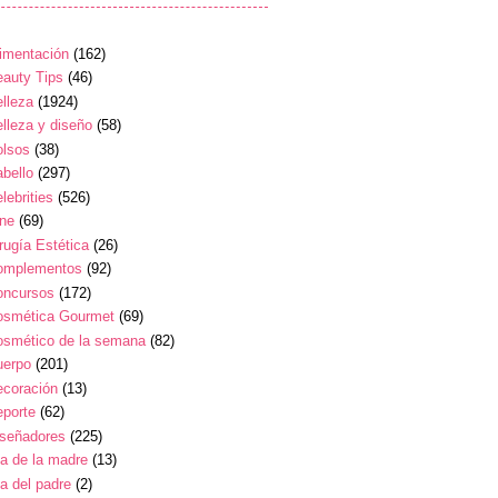
imentación
(162)
auty Tips
(46)
lleza
(1924)
lleza y diseño
(58)
olsos
(38)
bello
(297)
lebrities
(526)
ine
(69)
rugía Estética
(26)
omplementos
(92)
oncursos
(172)
osmética Gourmet
(69)
osmético de la semana
(82)
uerpo
(201)
ecoración
(13)
eporte
(62)
iseñadores
(225)
a de la madre
(13)
a del padre
(2)