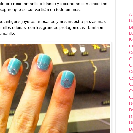
e oro rosa, amarillo o blanco y decoradas con zirconitas
seguro que se convertirán en todo un must.
Al
Be
los antiguos joyeros artesanos y nos muestra piezas más
Be
olmillos o lunas, son los grandes protagonistas. También
amarillo.
Be
B
Ca
Ce
C
Ci
C
C
C
C
C
D
D
D
Dí
Dí