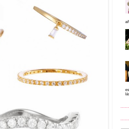
añ
es
lá