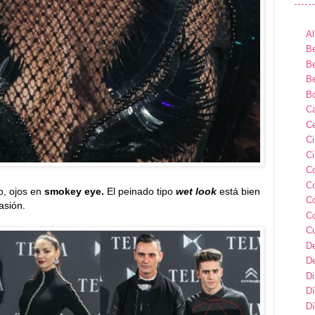
Al
Be
Be
Be
B
Ca
Ce
C
Ci
C
C
o, ojos en
smokey eye.
El peinado tipo
wet look
está bien
C
asión.
C
C
D
D
D
Dí
Dí