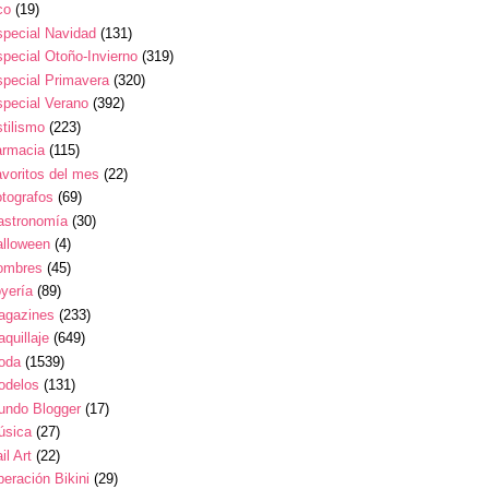
co
(19)
pecial Navidad
(131)
pecial Otoño-Invierno
(319)
pecial Primavera
(320)
pecial Verano
(392)
tilismo
(223)
armacia
(115)
voritos del mes
(22)
tografos
(69)
astronomía
(30)
alloween
(4)
ombres
(45)
yería
(89)
agazines
(233)
quillaje
(649)
oda
(1539)
odelos
(131)
undo Blogger
(17)
úsica
(27)
il Art
(22)
eración Bikini
(29)