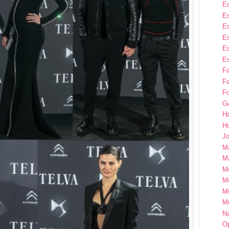
E
Es
Es
Es
Es
Es
F
Fa
Fo
G
H
H
Jo
M
Ma
M
M
M
M
Na
Op