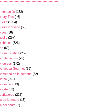
imentación
(162)
auty Tips
(46)
lleza
(1924)
lleza y diseño
(58)
olsos
(38)
bello
(297)
lebrities
(526)
ine
(69)
rugía Estética
(26)
omplementos
(92)
oncursos
(172)
osmética Gourmet
(69)
osmético de la semana
(82)
uerpo
(201)
ecoración
(13)
eporte
(62)
iseñadores
(225)
a de la madre
(13)
a del padre
(2)