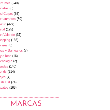
erfumes
(240)
ecetas
(6)
ed Carpet
(85)
estaurantes
(39)
stro
(427)
alud
(125)
n Valentín
(37)
hopping
(135)
lares
(8)
as y Balnearios
(7)
yle Icon
(16)
cnología
(2)
iendas
(140)
rends
(214)
ajes
(4)
sh List
(74)
apatos
(165)
MARCAS