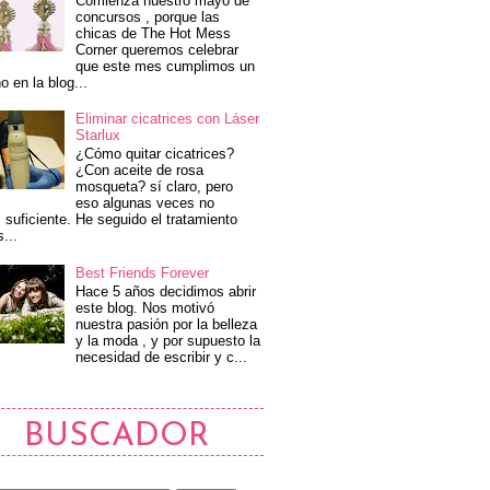
Comienza nuestro mayo de
concursos , porque las
chicas de The Hot Mess
Corner queremos celebrar
que este mes cumplimos un
o en la blog...
Eliminar cicatrices con Láser
Starlux
¿Cómo quitar cicatrices?
¿Con aceite de rosa
mosqueta? sí claro, pero
eso algunas veces no
 suficiente. He seguido el tratamiento
s...
Best Friends Forever
Hace 5 años decidimos abrir
este blog. Nos motivó
nuestra pasión por la belleza
y la moda , y por supuesto la
necesidad de escribir y c...
BUSCADOR