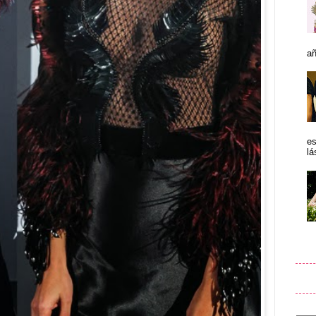
añ
es
lá