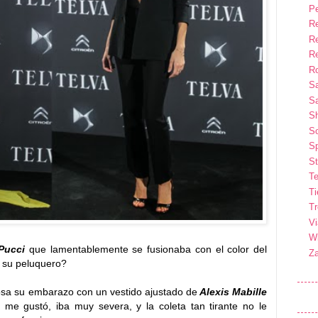
P
R
R
R
Ro
S
Sa
S
So
Sp
St
Te
T
T
Vi
Wi
Pucci
que lamentablemente se fusionaba con el color del
Z
n su peluquero?
osa su embarazo con un vestido ajustado de
Alexis Mabille
me gustó, iba muy severa, y la coleta tan tirante no le